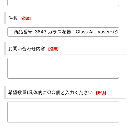
件名
[
必須
]
お問い合わせ内容
[
必須
]
希望数量(具体的に○○個と入力ください
[
必須
]