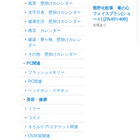
風景 壁掛けカレンダー
熊野化粧筆 筆の心
文字月表 壁掛けカレンダー
フェイスブラシ(ショ
ート)
[
ZN-KFi-40R
]
健康生活 壁掛けカレンダー
在庫あり
格言 カレンダー
建築・乗り物 壁掛けカレン
ダー
その他 壁掛けカレンダー
PC関連
フラッシュメモリー
PC関連
ヘッドホン・イヤホン
美容・健康
ミラー
コスメ
ネイルケア/エチケット関連
UV対策関連