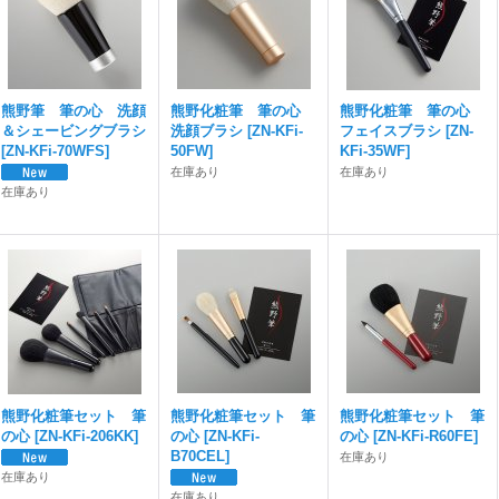
熊野筆 筆の心 洗顔
熊野化粧筆 筆の心
熊野化粧筆 筆の心
＆シェービングブラシ
洗顔ブラシ
[
ZN-KFi-
フェイスブラシ
[
ZN-
[
ZN-KFi-70WFS
]
50FW
]
KFi-35WF
]
在庫あり
在庫あり
在庫あり
熊野化粧筆セット 筆
熊野化粧筆セット 筆
熊野化粧筆セット 筆
の心
[
ZN-KFi-206KK
]
の心
[
ZN-KFi-
の心
[
ZN-KFi-R60FE
]
B70CEL
]
在庫あり
在庫あり
在庫あり