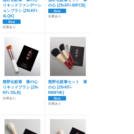
リキッドファンデーシ
の心
[
ZN-KFi-80FCB
]
ョンブラシ
[
ZN-KFi-
4LQK
]
在庫あり
在庫あり
熊野化粧筆 筆の心
熊野化粧筆セット 筆
リキッドブラシ
[
ZN-
の心
[
ZN-KFi-
KFi-35LB
]
R80FHE
]
在庫あり
在庫あり