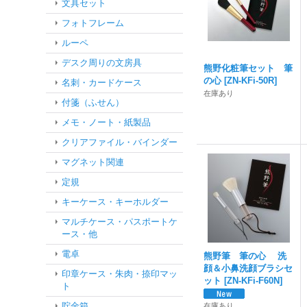
文具セット
フォトフレーム
ルーペ
デスク周りの文房具
熊野化粧筆セット 筆
の心
[
ZN-KFi-50R
]
名刺・カードケース
在庫あり
付箋（ふせん）
メモ・ノート・紙製品
クリアファイル・バインダー
マグネット関連
定規
キーケース・キーホルダー
マルチケース・パスポートケ
ース・他
電卓
熊野筆 筆の心 洗
顔＆小鼻洗顔ブラシセ
印章ケース・朱肉・捺印マッ
ット
[
ZN-KFi-F60N
]
ト
貯金箱
在庫あり