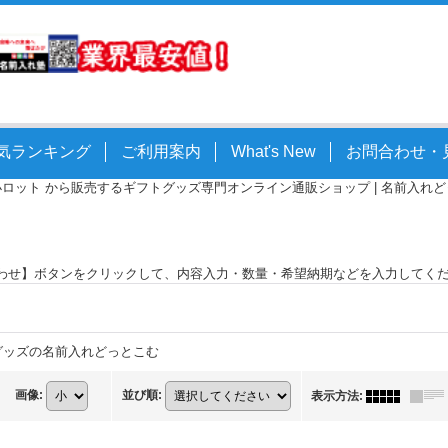
気ランキング
ご利用案内
What's New
お問合わせ・
小ロット から販売するギフトグッズ専門オンライン通販ショップ | 名前入れどっとこ
わせ】ボタンをクリックして、内容入力・数量・希望納期などを入力してく
れグッズの名前入れどっとこむ
画像
:
並び順
:
表示方法
: