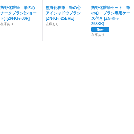
熊野化粧筆 筆の心
熊野化粧筆 筆の心
熊野化粧筆セット 筆
チークブラシ(ショー
アイシャドウブラシ
の心 ブラシ専用ケー
ト)
[
ZN-KFi-30R
]
[
ZN-KFi-25ERE
]
ス付き
[
ZN-KFi-
258KK
]
在庫あり
在庫あり
在庫あり