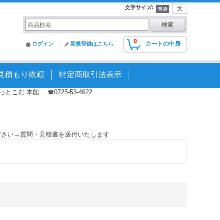
文字サイズ
:
0
カートの中身
ログイン
新規登録はこちら
見積もり依頼
特定商取引法表示
む 本館 ☎0725-53-4622
ださい→質問・見積書を送付いたします