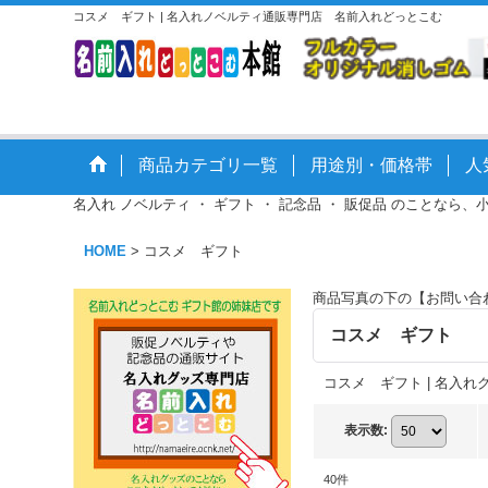
コスメ ギフト | 名入れノベルティ通販専門店 名前入れどっとこむ
商品カテゴリ一覧
用途別・価格帯
人
名入れ ノベルティ ・ ギフト ・ 記念品 ・ 販促品 のことなら、
HOME
>
コスメ ギフト
商品写真の下の【お問い合
コスメ ギフト
コスメ ギフト | 名入
表示数
:
40
件