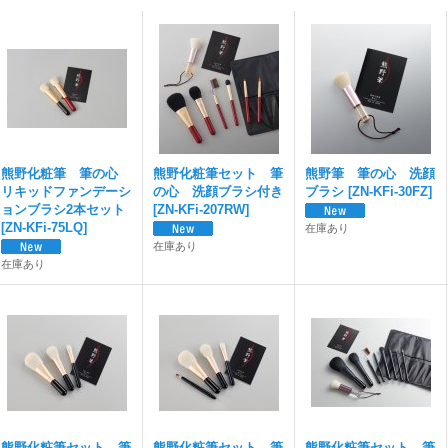
熊野化粧筆 筆の心
熊野化粧筆セット 筆
熊野筆 筆の心 洗顔
リキッドファンデーシ
の心 洗顔ブラシ付き
ブラシ
[
ZN-KFi-30FZ
]
ョンブラシ2本セット
[
ZN-KFi-207RW
]
[
ZN-KFi-75LQ
]
在庫あり
在庫あり
在庫あり
熊野化粧筆セット 筆
熊野化粧筆セット 筆
熊野化粧筆セット 筆