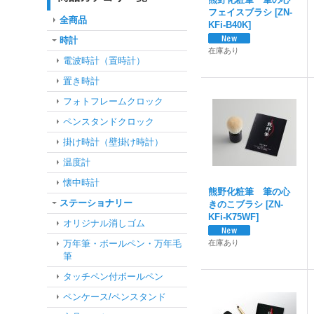
フェイスブラシ
[
ZN-
全商品
KFi-B40K
]
時計
在庫あり
電波時計（置時計）
置き時計
フォトフレームクロック
ペンスタンドクロック
掛け時計（壁掛け時計）
温度計
懐中時計
熊野化粧筆 筆の心
ステーショナリー
きのこブラシ
[
ZN-
KFi-K75WF
]
オリジナル消しゴム
万年筆・ボールペン・万年毛
在庫あり
筆
タッチペン付ボールペン
ペンケース/ペンスタンド