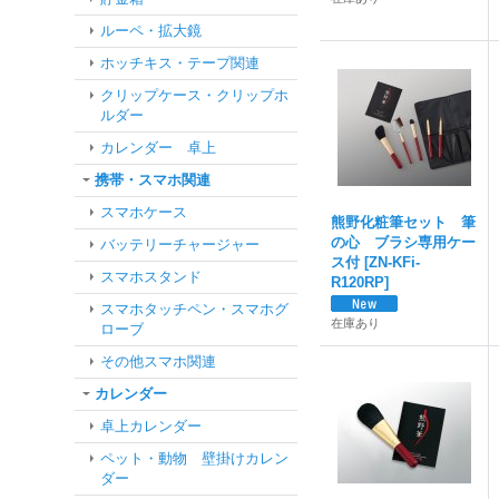
ルーペ・拡大鏡
ホッチキス・テープ関連
クリップケース・クリップホ
ルダー
カレンダー 卓上
携帯・スマホ関連
スマホケース
熊野化粧筆セット 筆
の心 ブラシ専用ケー
バッテリーチャージャー
ス付
[
ZN-KFi-
スマホスタンド
R120RP
]
スマホタッチペン・スマホグ
在庫あり
ローブ
その他スマホ関連
カレンダー
卓上カレンダー
ペット・動物 壁掛けカレン
ダー