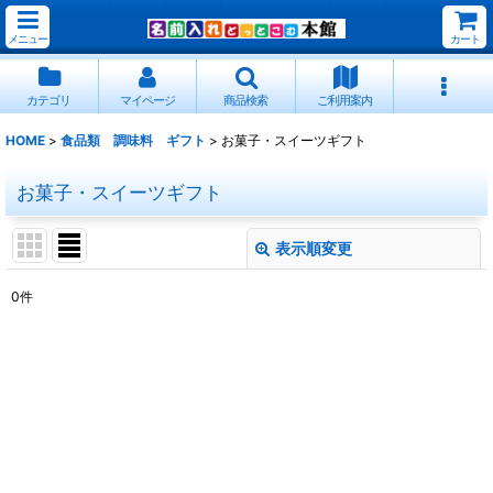
メニュー
カート
カテゴリ
マイページ
商品検索
ご利用案内
HOME
>
食品類 調味料 ギフト
>
お菓子・スイーツギフト
お菓子・スイーツギフト
表示順変更
閉じる
0
件
表示数
:
並び順
:
絞り込む