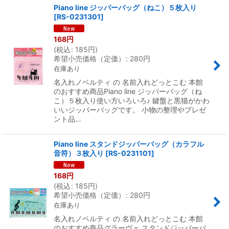
Piano line ジッパーバッグ（ねこ）５枚入り
[
RS-0231301
]
168
円
(
税込
:
185
円
)
希望小売価格（定価）
:
280
円
在庫あり
名入れノベルティ の 名前入れどっとこむ 本館
のおすすめ商品Piano line ジッパーバッグ（ね
こ）５枚入り使い方いろいろ♪ 鍵盤と黒猫がかわ
いいジッパーバッグです。 小物の整理やプレゼ
ント品…
Piano line スタンドジッパーバッグ（カラフル
音符）３枚入り
[
RS-0231101
]
168
円
(
税込
:
185
円
)
希望小売価格（定価）
:
280
円
在庫あり
名入れノベルティ の 名前入れどっとこむ 本館
のおすすめ商品グラーヴェ スタンドジッパーバ