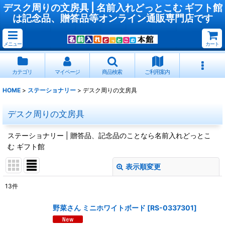
デスク周りの文房具 | 名前入れどっとこむ ギフト館
は記念品、贈答品等オンライン通販専門店です
メニュー
カート
カテゴリ
マイページ
商品検索
ご利用案内
HOME
>
ステーショナリー
>
デスク周りの文房具
デスク周りの文房具
ステーショナリー | 贈答品、記念品のことなら名前入れどっとこ
む ギフト館
表示順変更
閉じる
13
件
表示数
:
野菜さん ミニホワイトボード
[
RS-0337301
]
並び順
: