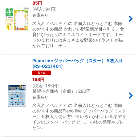
85
円
(
税込
:
94
円
)
在庫あり
絞り込む
名入れノベルティ の 名前入れどっとこむ 本館
のおすすめ商品 かわいい野菜柄が目を引く、食
育にぴったりのミニホワイトボードです。ボー
ドのまわりにはさまざまな野菜のイラストが描
かれており、子…
Piano line ジッパーバッグ（スター）５枚入り
[
RS-0231401
]
168
円
(
税込
:
185
円
)
希望小売価格（定価）
:
280
円
在庫あり
名入れノベルティ の 名前入れどっとこむ 本館
のおすすめ商品Piano line ジッパーバッグ（スタ
ー）５枚入り使い方いろいろ♪ かわいい音楽デザ
インのジッパーバッグです。 小物の整理やプレ
ゼン…