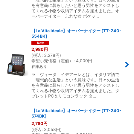
を有意義に暮らしたいと思う男性をアシストし
てくれる小物や収納アイテムを揃えました。オ
ーバーナイター 忘れな盆 ポケッ…
【La Vita Ideale】オーバーナイター
[
TT-240-
554BK
]
2,980
円
(
税込
:
3,278
円
)
希望小売価格（定価）
:
4,000
円
在庫あり
ラ ヴィータ イデアーレとは、イタリア語で
「理想的な生活」という意味です。日々の生活
を有意義に暮らしたいと思う男性をアシストし
てくれる小物や収納アイテムを揃えました。タ
ブレットPC＆リモコンラック タ…
【La Vita Ideale】オーバーナイター
[
TT-240-
574BK
]
2,780
円
(
税込
:
3,058
円
)