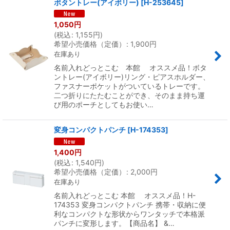
ボタントレー(アイボリー)
[
H-253645
]
1,050
円
(
税込
:
1,155
円
)
希望小売価格（定価）
:
1,900
円
在庫あり
名前入れどっとこむ 本館 オススメ品！ボタ
ントレー(アイボリー)リング・ピアスホルダー、
ファスナーポケットがついているトレーです。
二つ折りにたたむことができ、そのまま持ち運
び用のポーチとしてもお使い…
変身コンパクトパンチ
[
H-174353
]
1,400
円
(
税込
:
1,540
円
)
希望小売価格（定価）
:
2,000
円
在庫あり
名前入れどっとこむ 本館 オススメ品！H-
174353 変身コンパクトパンチ 携帯・収納に便
利なコンパクトな形状からワンタッチで本格派
パンチに変形します。【商品名】 &…