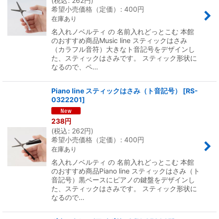
(
税込
:
262
円
)
希望小売価格（定価）
:
400
円
在庫あり
名入れノベルティ の 名前入れどっとこむ 本館
のおすすめ商品Music line スティックはさみ
（カラフル音符）大きなト音記号をデザインし
た、スティックはさみです。 スティック形状に
なるので、ペ…
Piano line スティックはさみ（ト音記号）
[
RS-
0322201
]
238
円
(
税込
:
262
円
)
希望小売価格（定価）
:
400
円
在庫あり
名入れノベルティ の 名前入れどっとこむ 本館
のおすすめ商品Piano line スティックはさみ（ト
音記号）黒ベースにピアノの鍵盤をデザインし
た、スティックはさみです。 スティック形状に
なるので…