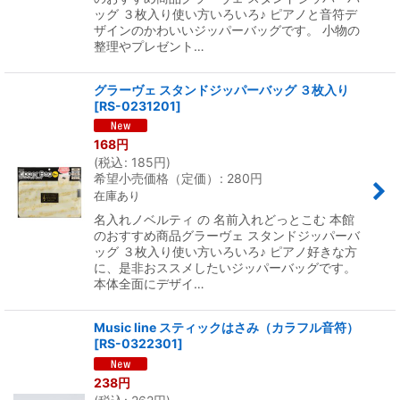
ッグ ３枚入り使い方いろいろ♪ ピアノと音符デ
ザインのかわいいジッパーバッグです。 小物の
整理やプレゼント…
グラーヴェ スタンドジッパーバッグ ３枚入り
[
RS-0231201
]
168
円
(
税込
:
185
円
)
希望小売価格（定価）
:
280
円
在庫あり
名入れノベルティ の 名前入れどっとこむ 本館
のおすすめ商品グラーヴェ スタンドジッパーバ
ッグ ３枚入り使い方いろいろ♪ ピアノ好きな方
に、是非おススメしたいジッパーバッグです。
本体全面にデザイ…
Music line スティックはさみ（カラフル音符）
[
RS-0322301
]
238
円