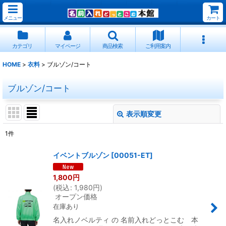
メニュー
カート
カテゴリ
マイページ
商品検索
ご利用案内
HOME
>
衣料
>
ブルゾン/コート
ブルゾン/コート
表示順変更
閉じる
1
件
表示数
:
イベントブルゾン
[
00051-ET
]
並び順
:
1,800
円
(
税込
:
1,980
円
)
オープン価格
絞り込む
在庫あり
名入れノベルティ の 名前入れどっとこむ 本