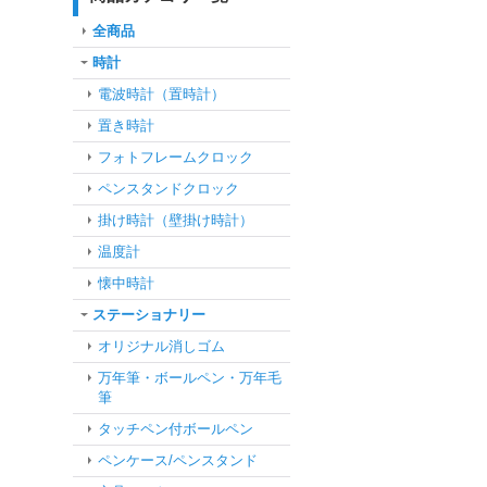
全商品
時計
電波時計（置時計）
置き時計
フォトフレームクロック
ペンスタンドクロック
掛け時計（壁掛け時計）
温度計
懐中時計
ステーショナリー
オリジナル消しゴム
万年筆・ボールペン・万年毛
筆
タッチペン付ボールペン
ペンケース/ペンスタンド