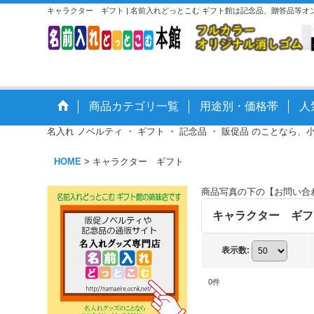
キャラクター ギフト | 名前入れどっとこむ ギフト館は記念品、贈答品等
商品カテゴリ一覧
用途別・価格帯
人
名入れ ノベルティ ・ ギフト ・ 記念品 ・ 販促品 のことなら、
HOME
>
キャラクター ギフト
商品写真の下の【お問い合
キャラクター ギフ
表示数
:
0
件