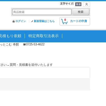
文字サイズ
:
0
カートの中身
ログイン
新規登録はこちら
見積もり依頼
特定商取引法表示
む 本館 ☎0725-53-4622
ださい→質問・見積書を送付いたします