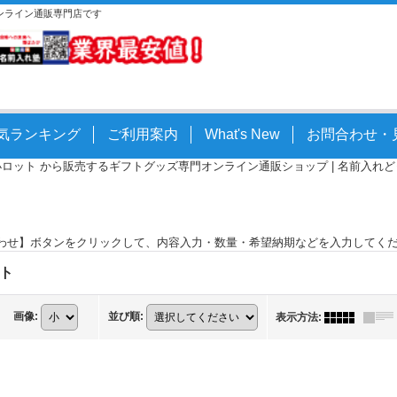
オンライン通販専門店です
気ランキング
ご利用案内
What's New
お問合わせ・
小ロット から販売するギフトグッズ専門オンライン通販ショップ | 名前入れどっとこ
わせ】ボタンをクリックして、内容入力・数量・希望納期などを入力してく
ト
画像
:
並び順
:
表示方法
: