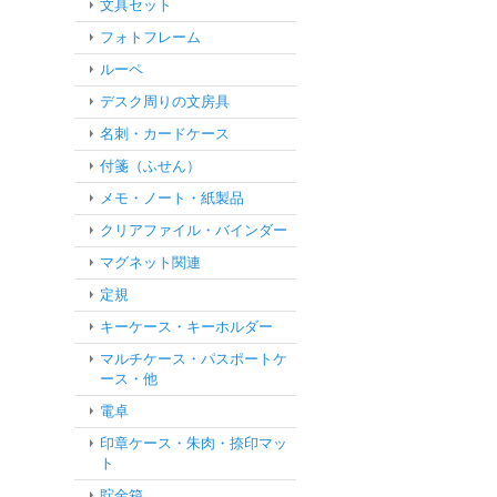
文具セット
フォトフレーム
ルーペ
デスク周りの文房具
名刺・カードケース
付箋（ふせん）
メモ・ノート・紙製品
クリアファイル・バインダー
マグネット関連
定規
キーケース・キーホルダー
マルチケース・パスポートケ
ース・他
電卓
印章ケース・朱肉・捺印マッ
ト
貯金箱