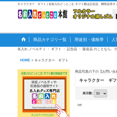
キャラクター ギフト | 名前入れどっとこむ ギフト館は記念品、贈答品等
商品カテゴリ一覧
用途別・価格帯
人
名入れ ノベルティ ・ ギフト ・ 記念品 ・ 販促品 のことなら、
HOME
>
キャラクター ギフト
商品写真の下の【お問い合
キャラクター ギフ
表示数
:
0
件