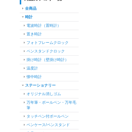
全商品
時計
電波時計（置時計）
置き時計
フォトフレームクロック
ペンスタンドクロック
掛け時計（壁掛け時計）
温度計
懐中時計
ステーショナリー
オリジナル消しゴム
万年筆・ボールペン・万年毛
筆
タッチペン付ボールペン
ペンケース/ペンスタンド