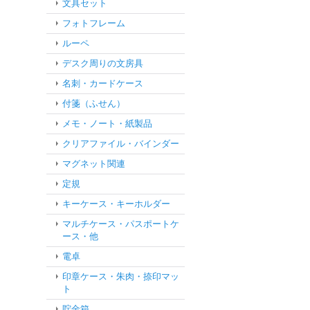
文具セット
フォトフレーム
ルーペ
デスク周りの文房具
名刺・カードケース
付箋（ふせん）
メモ・ノート・紙製品
クリアファイル・バインダー
マグネット関連
定規
キーケース・キーホルダー
マルチケース・パスポートケ
ース・他
電卓
印章ケース・朱肉・捺印マッ
ト
貯金箱