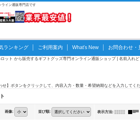
オンライン通販専門店です
気ランキング
ご利用案内
What's New
お問合わせ・
小ロット から販売するギフトグッズ専門オンライン通販ショップ | 名前入れどっとこ
わせ】ボタンをクリックして、内容入力・数量・希望納期などを入力してく
ト
画像
:
並び順
:
表示方法
: