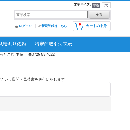
文字サイズ
:
0
カートの中身
ログイン
新規登録はこちら
見積もり依頼
特定商取引法表示
む 本館 ☎0725-53-4622
ださい→質問・見積書を送付いたします