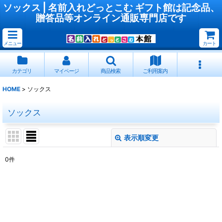
ソックス | 名前入れどっとこむ ギフト館は記念品、
贈答品等オンライン通販専門店です
メニュー
カート
カテゴリ
マイページ
商品検索
ご利用案内
HOME
>
ソックス
ソックス
表示順変更
閉じる
0
件
表示数
:
並び順
:
絞り込む