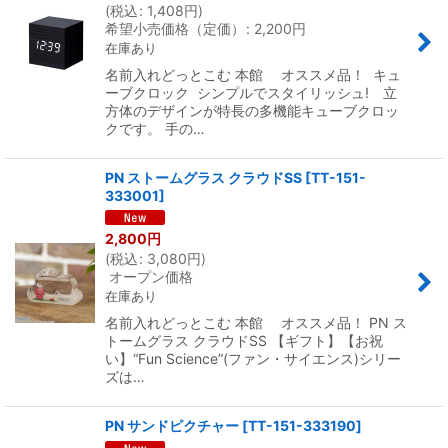
(
税込
:
1,408
円
)
希望小売価格（定価）
:
2,200
円
在庫あり
名前入れどっとこむ 本館 オススメ品！ キュ
ーブクロック シンプルでスタイリッシュ! 立
方体のデザインが特長の多機能キューブクロッ
クです。 手の…
PN ストームグラス クラウドSS
[
TT-151-
333001
]
2,800
円
(
税込
:
3,080
円
)
オープン価格
在庫あり
名前入れどっとこむ 本館 オススメ品！ PN ス
トームグラス クラウドSS 【ギフト】【お祝
い】“Fun Science”(ファン・サイエンス)シリー
ズは…
PN サンドピクチャー
[
TT-151-333190
]