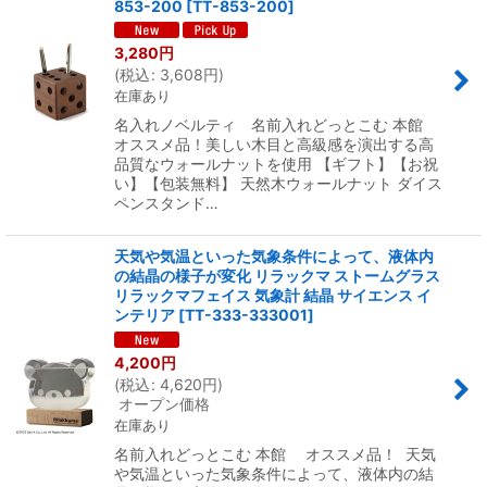
853-200
[
TT-853-200
]
3,280
円
(
税込
:
3,608
円
)
在庫あり
名入れノベルティ 名前入れどっとこむ 本館
オススメ品！美しい木目と高級感を演出する高
品質なウォールナットを使用 【ギフト】【お祝
い】【包装無料】 天然木ウォールナット ダイス
ペンスタンド…
天気や気温といった気象条件によって、液体内
の結晶の様子が変化 リラックマ ストームグラス
リラックマフェイス 気象計 結晶 サイエンス イ
ンテリア
[
TT-333-333001
]
4,200
円
(
税込
:
4,620
円
)
オープン価格
在庫あり
名前入れどっとこむ 本館 オススメ品！ 天気
や気温といった気象条件によって、液体内の結