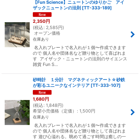
【Fun Science】ニュートンのゆりかご アイ
ザックニュートンの法則
[
TT-333-189
]
2,350
円
(
税込
:
2,585
円
)
オープン価格
在庫あり
名入れプレートで名入れが１個〜作成できます
ので 個人名や団体名など贈り物として喜ばれま
す アイザック・ニュートンの法則のサイエンス
雑貨 Fun S…
砂時計 １分計 マグネティックアート☆砂鉄
が彩るユニークなインテリア
[
TT-333-107
]
1,680
円
(
税込
:
1,848
円
)
希望小売価格（定価）
:
1,500
円
在庫あり
名入れプレートで名入れが１個〜作成できます
ので 個人名や団体名など贈り物として喜ばれま
す 遊び心溢れる。眺めて過ごす時間は癒しの一