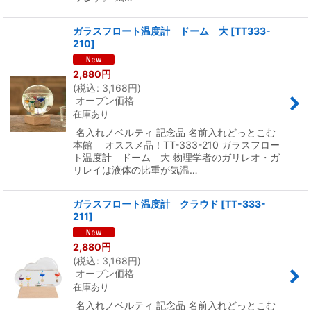
ガラスフロート温度計 ドーム 大
[
TT333-
210
]
2,880
円
(
税込
:
3,168
円
)
オープン価格
在庫あり
名入れノベルティ 記念品 名前入れどっとこむ
本館 オススメ品！TT-333-210 ガラスフロー
ト温度計 ドーム 大 物理学者のガリレオ・ガ
リレイは液体の比重が気温…
ガラスフロート温度計 クラウド
[
TT-333-
211
]
2,880
円
(
税込
:
3,168
円
)
オープン価格
在庫あり
名入れノベルティ 記念品 名前入れどっとこむ