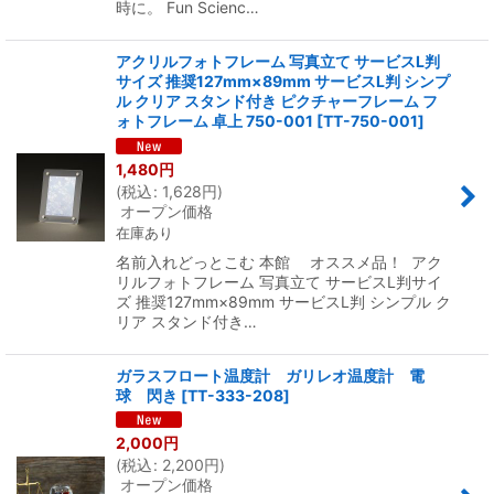
時に。 Fun Scienc…
アクリルフォトフレーム 写真立て サービスL判
サイズ 推奨127mm×89mm サービスL判 シンプ
ル クリア スタンド付き ピクチャーフレーム フ
ォトフレーム 卓上 750-001
[
TT-750-001
]
1,480
円
(
税込
:
1,628
円
)
オープン価格
在庫あり
名前入れどっとこむ 本館 オススメ品！ アク
リルフォトフレーム 写真立て サービスL判サイ
ズ 推奨127mm×89mm サービスL判 シンプル ク
リア スタンド付き…
ガラスフロート温度計 ガリレオ温度計 電
球 閃き
[
TT-333-208
]
2,000
円
(
税込
:
2,200
円
)
オープン価格