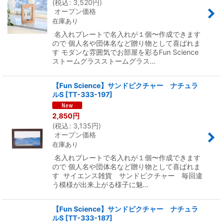
(
税込
:
3,520
円
)
オープン価格
在庫あり
名入れプレートで名入れが１個〜作成できます
ので 個人名や団体名など贈り物として喜ばれま
す モダンな雰囲気でお部屋を彩るFun Science
ストームグラスストームグラス…
【Fun Science】サンドピクチャー ナチュラ
ルS
[
TT-333-197
]
2,850
円
(
税込
:
3,135
円
)
オープン価格
在庫あり
名入れプレートで名入れが１個〜作成できます
ので 個人名や団体名など贈り物として喜ばれま
す サイエンス雑貨 サンドピクチャー 毎回違
う模様が出来上がる様子に魅…
【Fun Science】サンドピクチャー ナチュラ
ルS
[
TT-333-187
]