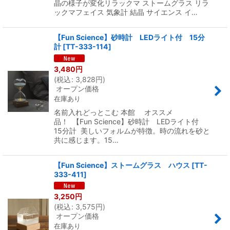
晶の様子が変化リラックマ ストームグラス リラ
ックマフェイス 気象計 結晶 サイエンス イ…
【Fun Science】砂時計 LEDライト付 15分
計
[
TT-333-114
]
3,480
円
(
税込
:
3,828
円
)
オープン価格
在庫あり
名前入れどっとこむ 本館 オススメ
品！ 【Fun Science】砂時計 LEDライト付
15分計 美しいフォルムが特徴。時の流れを砂と
共に感じます。15…
【Fun Science】ストームグラス ハウス
[
TT-
333-411
]
3,250
円
(
税込
:
3,575
円
)
オープン価格
在庫あり