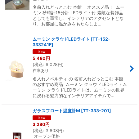
名前入れどっとこむ 本館 オススメ品！ ムー
ミン 砂時計15分計 LEDライト付 素敵な装飾品
としても重宝し、インテリアのアクセントとな
り、お部屋に温かみをもたらしま…
ムーミン クラウドLEDライト
[
TT-152-
333241F
]
5,480
円
(
税込
:
6,028
円
)
在庫あり
名入れノベルティ の 名前入れどっとこむ 本館
のおすすめ商品 ムーミン クラウドLEDライトム
ーミン クラウドLEDライトは、ムーミンの世界
に浸れる魅力的なインテリアアイテムで…
ガラスフロート温度計M
[
TT-333-201
]
3,280
円
(
税込
:
3,608
円
)
オープン価格