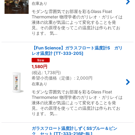
在庫あり
モダンな雰囲気でお部屋を彩るGlass Float
Thermometer 物理学者のガリレオ・ガリレイは
液体の比重が気温によって変化することを発
見。その原理を使ってこの温度計は作られてお
ります。 気…
【Fun Science】ガラスフロート温度計S ガリ
レオ温度計
[
TT-333-205
]
1,580
円
(
税込
:
1,738
円
)
希望小売価格（定価）
:
2,000
円
在庫あり
モダンな雰囲気でお部屋を彩るGlass Float
Thermometer 物理学者のガリレオ・ガリレイは
液体の比重が気温によって変化することを発
見。その原理を使ってこの温度計は作られてお
ります。 気…
ガラスフロート温度計しずくSSブルー＆ピン
ク セット
[
TT-333-216P-BL
]