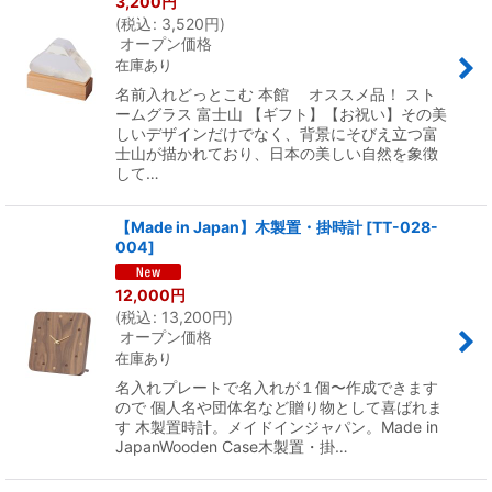
3,200
円
(
税込
:
3,520
円
)
オープン価格
在庫あり
名前入れどっとこむ 本館 オススメ品！ スト
ームグラス 富士山 【ギフト】【お祝い】その美
しいデザインだけでなく、背景にそびえ立つ富
士山が描かれており、日本の美しい自然を象徴
して…
【Made in Japan】木製置・掛時計
[
TT-028-
004
]
12,000
円
(
税込
:
13,200
円
)
オープン価格
在庫あり
名入れプレートで名入れが１個〜作成できます
ので 個人名や団体名など贈り物として喜ばれま
す 木製置時計。メイドインジャパン。Made in
JapanWooden Case木製置・掛…