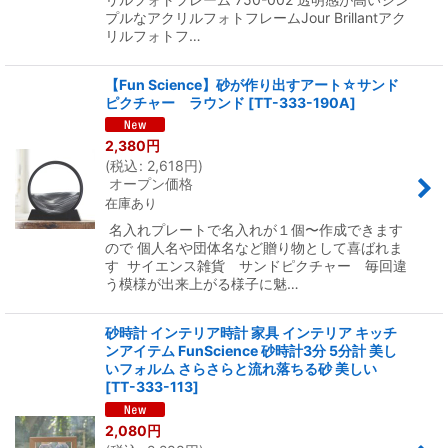
プルなアクリルフォトフレームJour Brillantアク
リルフォトフ…
【Fun Science】砂が作り出すアート☆サンド
ピクチャー ラウンド
[
TT-333-190A
]
2,380
円
(
税込
:
2,618
円
)
オープン価格
在庫あり
名入れプレートで名入れが１個〜作成できます
ので 個人名や団体名など贈り物として喜ばれま
す サイエンス雑貨 サンドピクチャー 毎回違
う模様が出来上がる様子に魅…
砂時計 インテリア時計 家具 インテリア キッチ
ンアイテム FunScience 砂時計3分 5分計 美し
いフォルム さらさらと流れ落ちる砂 美しい
[
TT-333-113
]
2,080
円