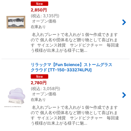
2,850
円
(
税込
:
3,135
円
)
オープン価格
在庫あり
名入れプレートで名入れが１個〜作成できます
ので 個人名や団体名など贈り物として喜ばれま
す サイエンス雑貨 サンドピクチャー 毎回違
う模様が出来上がる様子に魅…
リラックマ【Fun Science】ストームグラス
クラウド
[
TT-150-333274LPU
]
2,780
円
(
税込
:
3,058
円
)
オープン価格
在庫あり
名入れプレートで名入れが１個〜作成できます
ので 個人名や団体名など贈り物として喜ばれま
す サイエンス雑貨 サンドピクチャー 毎回違
う模様が出来上がる様子に魅…