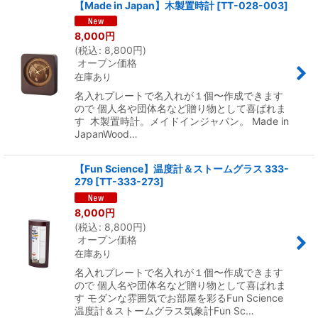
【Made in Japan】木製置時計
[
TT-028-003
]
8,000
円
(
税込
:
8,800
円
)
オープン価格
在庫あり
名入れプレートで名入れが１個〜作成できます
ので 個人名や団体名など贈り物として喜ばれま
す 木製置時計。メイドインジャパン。 Made in
JapanWood…
【Fun Science】温度計＆ストームグラス 333-
279
[
TT-333-273
]
8,000
円
(
税込
:
8,800
円
)
オープン価格
在庫あり
名入れプレートで名入れが１個〜作成できます
ので 個人名や団体名など贈り物として喜ばれま
す モダンな雰囲気でお部屋を彩るFun Science
温度計＆ストームグラス気象計Fun Sc…