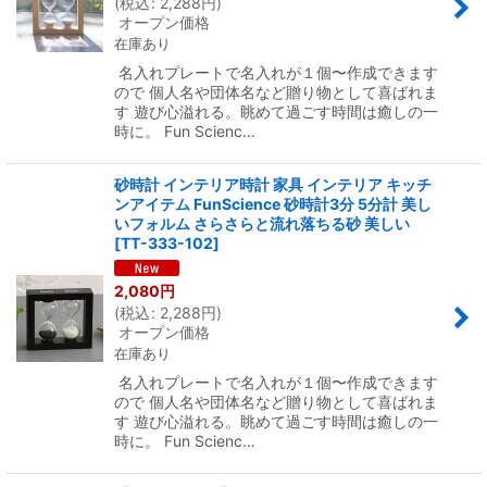
(
税込
:
2,288
円
)
オープン価格
在庫あり
名入れプレートで名入れが１個〜作成できます
ので 個人名や団体名など贈り物として喜ばれま
す 遊び心溢れる。眺めて過ごす時間は癒しの一
時に。 Fun Scienc…
砂時計 インテリア時計 家具 インテリア キッチ
ンアイテム FunScience 砂時計3分 5分計 美し
いフォルム さらさらと流れ落ちる砂 美しい
[
TT-333-102
]
2,080
円
(
税込
:
2,288
円
)
オープン価格
在庫あり
名入れプレートで名入れが１個〜作成できます
ので 個人名や団体名など贈り物として喜ばれま
す 遊び心溢れる。眺めて過ごす時間は癒しの一
時に。 Fun Scienc…