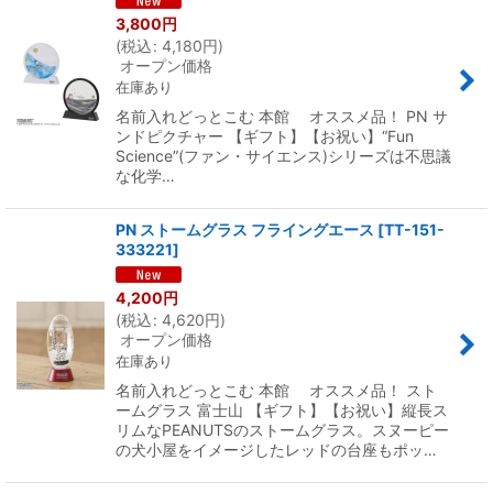
3,800
円
(
税込
:
4,180
円
)
オープン価格
在庫あり
名前入れどっとこむ 本館 オススメ品！ PN サ
ンドピクチャー 【ギフト】【お祝い】“Fun
Science”(ファン・サイエンス)シリーズは不思議
な化学…
PN ストームグラス フライングエース
[
TT-151-
333221
]
4,200
円
(
税込
:
4,620
円
)
オープン価格
在庫あり
名前入れどっとこむ 本館 オススメ品！ スト
ームグラス 富士山 【ギフト】【お祝い】縦長ス
リムなPEANUTSのストームグラス。スヌーピー
の犬小屋をイメージしたレッドの台座もポッ…