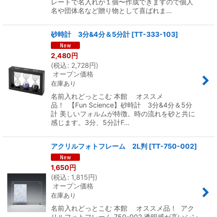
レートで名入れが１個〜作成できますので個人
名や団体名など贈り物として喜ばれま…
砂時計 3分&4分＆5分計
[
TT-333-103
]
2,480
円
(
税込
:
2,728
円
)
オープン価格
在庫あり
名前入れどっとこむ 本館 オススメ
品！ 【Fun Science】砂時計 3分&4分＆5分
計 美しいフォルムが特徴。時の流れを砂と共に
感じます。3分、5分計F…
アクリルフォトフレーム 2L判
[
TT-750-002
]
1,650
円
(
税込
:
1,815
円
)
オープン価格
在庫あり
名前入れどっとこむ 本館 オススメ品！ アク
リルフォトフレーム 750-002 透明感が高いシン