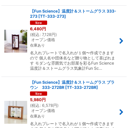
【Fun Science】温度計＆ストームグラス 333-
273
[
TT-333-273
]
6,480
円
(
税込
:
7,128
円
)
オープン価格
在庫あり
名入れプレートで名入れが１個〜作成できます
ので 個人名や団体名など贈り物として喜ばれま
す モダンな雰囲気でお部屋を彩るFun Science
温度計＆ストームグラス気象計Fun Sc…
【Fun Science】温度計＆ストームグラス ブラ
ウン 333-272BR
[
TT-333-272BR
]
5,980
円
(
税込
:
6,578
円
)
オープン価格
在庫あり
名入れプレートで名入れが１個〜作成できます