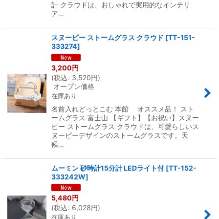
計 クラウドは、おしゃれで実用的なインテリ
ア…
スヌーピー ストームグラス クラウド
[
TT-151-
333274
]
3,200
円
(
税込
:
3,520
円
)
オープン価格
在庫あり
名前入れどっとこむ 本館 オススメ品！ スト
ームグラス 富士山 【ギフト】【お祝い】スヌー
ピー ストームグラス クラウドは、可愛らしいス
ヌーピーデザインのストームグラスです。天
候…
ムーミン 砂時計15分計 LEDライト付
[
TT-152-
333242W
]
5,480
円
(
税込
:
6,028
円
)
在庫あり