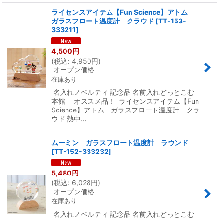
ライセンスアイテム【Fun Science】アトム
ガラスフロート温度計 クラウド
[
TT-153-
333211
]
4,500
円
(
税込
:
4,950
円
)
オープン価格
在庫あり
名入れノベルティ 記念品 名前入れどっとこむ
本館 オススメ品！ ライセンスアイテム【Fun
Science】アトム ガラスフロート温度計 クラ
ウド 熱中…
ムーミン ガラスフロート温度計 ラウンド
[
TT-152-333232
]
5,480
円
(
税込
:
6,028
円
)
オープン価格
在庫あり
名入れノベルティ 記念品 名前入れどっとこむ