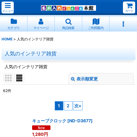
メニュー
カート
カテゴリ
マイページ
商品検索
ご利用案内
HOME
>
人気のインテリア雑貨
人気のインテリア雑貨
人気のインテリア雑貨
表示順変更
閉じる
62
件
表示数
:
1
2
次
»
並び順
:
キューブクロック
[
ND-D3677
]
絞り込む
1,280
円