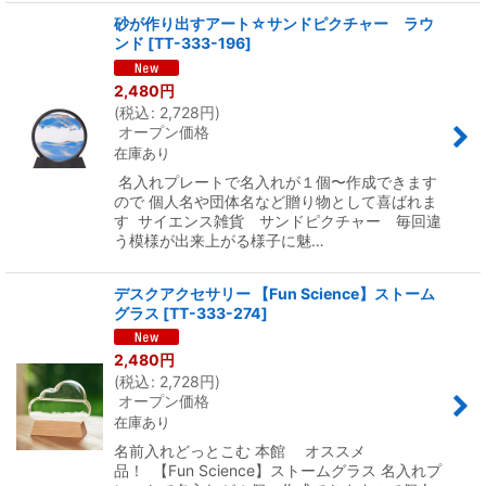
砂が作り出すアート☆サンドピクチャー ラウ
ンド
[
TT-333-196
]
2,480
円
(
税込
:
2,728
円
)
オープン価格
在庫あり
名入れプレートで名入れが１個〜作成できます
ので 個人名や団体名など贈り物として喜ばれま
す サイエンス雑貨 サンドピクチャー 毎回違
う模様が出来上がる様子に魅…
デスクアクセサリー 【Fun Science】ストーム
グラス
[
TT-333-274
]
2,480
円
(
税込
:
2,728
円
)
オープン価格
在庫あり
名前入れどっとこむ 本館 オススメ
品！ 【Fun Science】ストームグラス 名入れプ