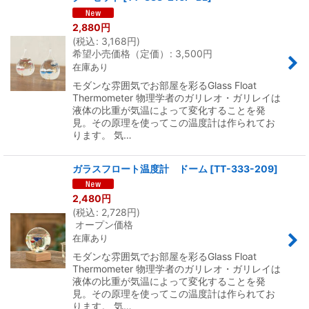
2,880
円
(
税込
:
3,168
円
)
希望小売価格（定価）
:
3,500
円
在庫あり
モダンな雰囲気でお部屋を彩るGlass Float
Thermometer 物理学者のガリレオ・ガリレイは
液体の比重が気温によって変化することを発
見。その原理を使ってこの温度計は作られてお
ります。 気…
ガラスフロート温度計 ドーム
[
TT-333-209
]
2,480
円
(
税込
:
2,728
円
)
オープン価格
在庫あり
モダンな雰囲気でお部屋を彩るGlass Float
Thermometer 物理学者のガリレオ・ガリレイは
液体の比重が気温によって変化することを発
見。その原理を使ってこの温度計は作られてお
ります。 気…