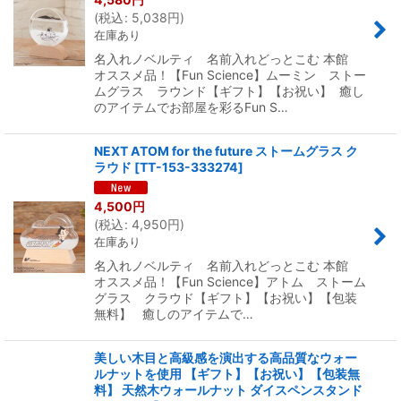
(
税込
:
5,038
円
)
在庫あり
名入れノベルティ 名前入れどっとこむ 本館
オススメ品！【Fun Science】ムーミン ストー
ムグラス ラウンド【ギフト】【お祝い】 癒し
のアイテムでお部屋を彩るFun S…
NEXT ATOM for the future ストームグラス ク
ラウド
[
TT-153-333274
]
4,500
円
(
税込
:
4,950
円
)
在庫あり
名入れノベルティ 名前入れどっとこむ 本館
オススメ品！【Fun Science】アトム ストーム
グラス クラウド【ギフト】【お祝い】【包装
無料】 癒しのアイテムで…
美しい木目と高級感を演出する高品質なウォー
ルナットを使用 【ギフト】【お祝い】【包装無
料】 天然木ウォールナット ダイスペンスタンド