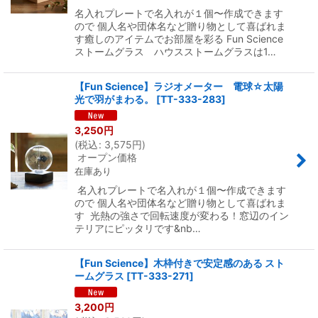
名入れプレートで名入れが１個〜作成できます
ので 個人名や団体名など贈り物として喜ばれま
す癒しのアイテムでお部屋を彩る Fun Science
ストームグラス ハウスストームグラスは1…
【Fun Science】ラジオメーター 電球☆太陽
光で羽がまわる。
[
TT-333-283
]
3,250
円
(
税込
:
3,575
円
)
オープン価格
在庫あり
名入れプレートで名入れが１個〜作成できます
ので 個人名や団体名など贈り物として喜ばれま
す 光熱の強さで回転速度が変わる！窓辺のイン
テリアにピッタリです&nb…
【Fun Science】木枠付きで安定感のある スト
ームグラス
[
TT-333-271
]
3,200
円