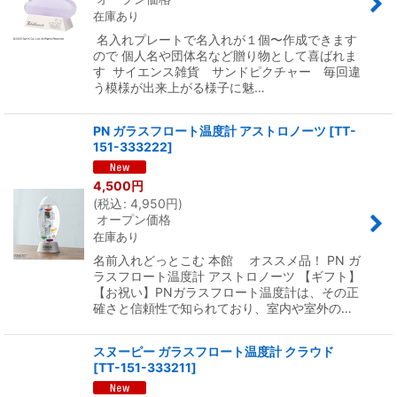
在庫あり
名入れプレートで名入れが１個〜作成できます
ので 個人名や団体名など贈り物として喜ばれま
す サイエンス雑貨 サンドピクチャー 毎回違
う模様が出来上がる様子に魅…
PN ガラスフロート温度計 アストロノーツ
[
TT-
151-333222
]
4,500
円
(
税込
:
4,950
円
)
オープン価格
在庫あり
名前入れどっとこむ 本館 オススメ品！ PN ガ
ラスフロート温度計 アストロノーツ 【ギフト】
【お祝い】PNガラスフロート温度計は、その正
確さと信頼性で知られており、室内や室外の…
スヌーピー ガラスフロート温度計 クラウド
[
TT-151-333211
]