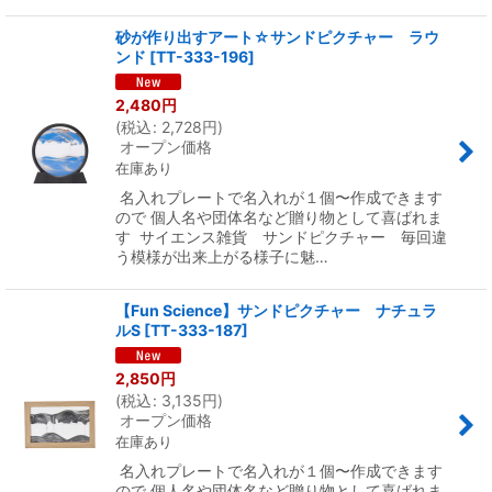
砂が作り出すアート☆サンドピクチャー ラウ
ンド
[
TT-333-196
]
2,480
円
(
税込
:
2,728
円
)
オープン価格
在庫あり
名入れプレートで名入れが１個〜作成できます
ので 個人名や団体名など贈り物として喜ばれま
す サイエンス雑貨 サンドピクチャー 毎回違
う模様が出来上がる様子に魅…
【Fun Science】サンドピクチャー ナチュラ
ルS
[
TT-333-187
]
2,850
円
(
税込
:
3,135
円
)
オープン価格
在庫あり
名入れプレートで名入れが１個〜作成できます
ので 個人名や団体名など贈り物として喜ばれま