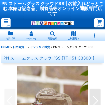
PN ストームグラス クラウドSS | 名前入れどっとこ
む 本館は記念品、贈答品等オンライン通販専門店
です
メニュー
カート
カテゴリ
マイページ
商品検索
ご利用案内
HOME
>
日用雑貨
>
インテリア雑貨
>
PN ストームグラス クラウドSS
PN ストームグラス クラウドSS
[
TT-151-333001
]