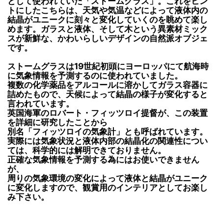
として使われていた「ストームグラス」。これをヒン
トにしたこちらは、天気や気温などによって液体内の
結晶がユニークに刻々と変化していくのを眺めて楽し
めます。ガラスと液体、そして木という異素材ミック
スが新鮮な、かわいらしいデザインの自然派オブジェ
です。
ストームグラスは19世紀初頭にヨーロッパにて航海時
に気象情報を予測するのに使われていました。
複数の化学薬品をアルコールに溶かしてガラス容器に
詰めたもので、天候によって結晶の様子が変化すると
言われています。
英国海軍のロバート・フィッツロイ提督が、この装置
を詳細に研究したことから
別名「フィッツロイの気象計」とも呼ばれています。
実際には気象状況と液体内部の結晶化の関連性につい
ては、科学的には解明できておりません。
正確な気象情報を予測する為にはお使いできません
が、
周りの気象環境の変化によって液体と結晶がユニーク
に変化しますので、観賞用のインテリアとしてお楽し
み下さい。