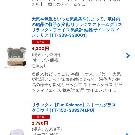
無料】 癒しのアイテムで…
天気や気温といった気象条件によって、液体内
の結晶の様子が変化 リラックマ ストームグラス
リラックマフェイス 気象計 結晶 サイエンス イ
ンテリア
[
TT-333-333001
]
4,200
円
(
税込
:
4,620
円
)
オープン価格
在庫あり
名前入れどっとこむ 本館 オススメ品！ 天気
や気温といった気象条件によって、液体内の結
晶の様子が変化リラックマ ストームグラス リラ
ックマフェイス 気象計 結晶 サイエンス イ…
リラックマ【Fun Science】ストームグラス
クラウド
[
TT-150-333274LPU
]
2,780
円
(
税込
:
3,058
円
)
オープン価格