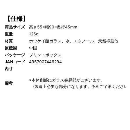
【仕様】
商品サイズ
高さ55×幅90×奥行45mm
重量
125g
材質
ホウケイ酸ガラス、水、エタノール、天然樟脳他
原産国
中国
パッケージ
プリントボックス
JANコード
4957907446294
内寸
※本体側部にガラス突起部がございます。
備考
(製造上必要な部分になります。予めご了承ください。