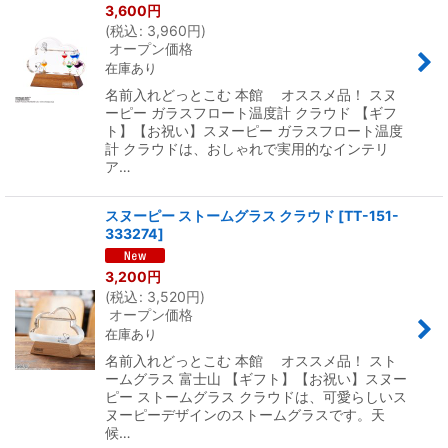
3,600
円
(
税込
:
3,960
円
)
オープン価格
在庫あり
名前入れどっとこむ 本館 オススメ品！ スヌ
ーピー ガラスフロート温度計 クラウド 【ギフ
ト】【お祝い】スヌーピー ガラスフロート温度
計 クラウドは、おしゃれで実用的なインテリ
ア…
スヌーピー ストームグラス クラウド
[
TT-151-
333274
]
3,200
円
(
税込
:
3,520
円
)
オープン価格
在庫あり
名前入れどっとこむ 本館 オススメ品！ スト
ームグラス 富士山 【ギフト】【お祝い】スヌー
ピー ストームグラス クラウドは、可愛らしいス
ヌーピーデザインのストームグラスです。天
候…