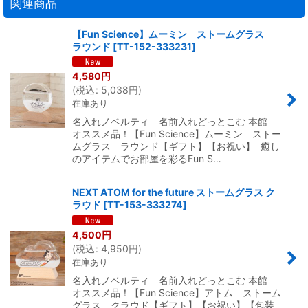
関連商品
【Fun Science】ムーミン ストームグラス
ラウンド
[
TT-152-333231
]
4,580
円
(
税込
:
5,038
円
)
在庫あり
名入れノベルティ 名前入れどっとこむ 本館
オススメ品！【Fun Science】ムーミン ストー
ムグラス ラウンド【ギフト】【お祝い】 癒し
のアイテムでお部屋を彩るFun S…
NEXT ATOM for the future ストームグラス ク
ラウド
[
TT-153-333274
]
4,500
円
(
税込
:
4,950
円
)
在庫あり
名入れノベルティ 名前入れどっとこむ 本館
オススメ品！【Fun Science】アトム ストーム
グラス クラウド【ギフト】【お祝い】【包装