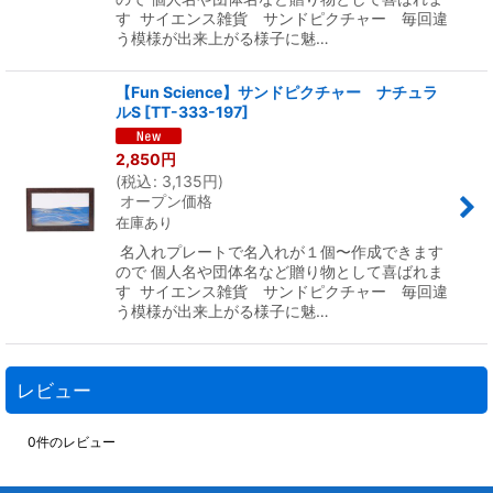
す サイエンス雑貨 サンドピクチャー 毎回違
う模様が出来上がる様子に魅…
【Fun Science】サンドピクチャー ナチュラ
ルS
[
TT-333-197
]
2,850
円
(
税込
:
3,135
円
)
オープン価格
在庫あり
名入れプレートで名入れが１個〜作成できます
ので 個人名や団体名など贈り物として喜ばれま
す サイエンス雑貨 サンドピクチャー 毎回違
う模様が出来上がる様子に魅…
レビュー
0
件のレビュー