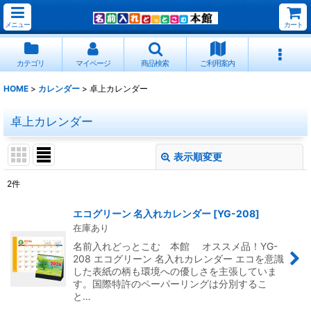
メニュー
カート
カテゴリ
マイページ
商品検索
ご利用案内
HOME
>
カレンダー
>
卓上カレンダー
卓上カレンダー
表示順変更
閉じる
2
件
表示数
:
エコグリーン 名入れカレンダー
[
YG-208
]
在庫あり
並び順
:
名前入れどっとこむ 本館 オススメ品！YG-
208 エコグリーン 名入れカレンダー エコを意識
した表紙の柄も環境への優しさを主張していま
絞り込む
す。国際特許のペーパーリングは分別するこ
と…