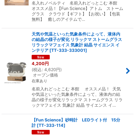
名入れノベルティ 名前入れどっとこむ 本館
オススメ品！【Fun Science】アトム ストーム
グラス クラウド【ギフト】【お祝い】【包装
無料】 癒しのアイテムで…
天気や気温といった気象条件によって、液体内
の結晶の様子が変化 リラックマ ストームグラス
リラックマフェイス 気象計 結晶 サイエンス イ
ンテリア
[
TT-333-333001
]
4,200
円
(
税込
:
4,620
円
)
オープン価格
在庫あり
名前入れどっとこむ 本館 オススメ品！ 天気
や気温といった気象条件によって、液体内の結
晶の様子が変化リラックマ ストームグラス リラ
ックマフェイス 気象計 結晶 サイエンス イ…
【Fun Science】砂時計 LEDライト付 15分
計
[
TT-333-114
]