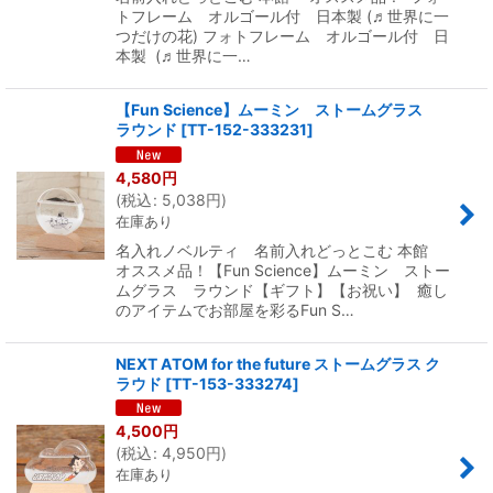
トフレーム オルゴール付 日本製 (♬世界に一
つだけの花) フォトフレーム オルゴール付 日
本製 (♬世界に一…
【Fun Science】ムーミン ストームグラス
ラウンド
[
TT-152-333231
]
4,580
円
(
税込
:
5,038
円
)
在庫あり
名入れノベルティ 名前入れどっとこむ 本館
オススメ品！【Fun Science】ムーミン ストー
ムグラス ラウンド【ギフト】【お祝い】 癒し
のアイテムでお部屋を彩るFun S…
NEXT ATOM for the future ストームグラス ク
ラウド
[
TT-153-333274
]
4,500
円
(
税込
:
4,950
円
)
在庫あり