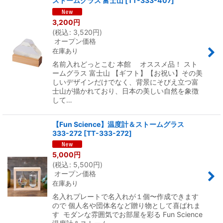
ストームグラス 富士山
[
TT-333-407
]
3,200
円
(
税込
:
3,520
円
)
オープン価格
在庫あり
名前入れどっとこむ 本館 オススメ品！ スト
ームグラス 富士山 【ギフト】【お祝い】その美
しいデザインだけでなく、背景にそびえ立つ富
士山が描かれており、日本の美しい自然を象徴
して…
【Fun Science】温度計＆ストームグラス
333-272
[
TT-333-272
]
5,000
円
(
税込
:
5,500
円
)
オープン価格
在庫あり
名入れプレートで名入れが１個〜作成できます
ので 個人名や団体名など贈り物として喜ばれま
す モダンな雰囲気でお部屋を彩る Fun Science