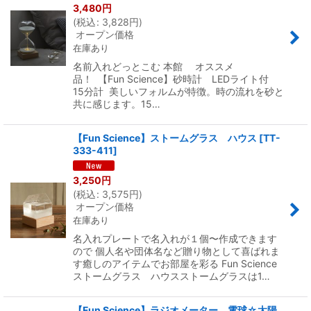
3,480
円
(
税込
:
3,828
円
)
オープン価格
在庫あり
名前入れどっとこむ 本館 オススメ
品！ 【Fun Science】砂時計 LEDライト付
15分計 美しいフォルムが特徴。時の流れを砂と
共に感じます。15…
【Fun Science】ストームグラス ハウス
[
TT-
333-411
]
3,250
円
(
税込
:
3,575
円
)
オープン価格
在庫あり
名入れプレートで名入れが１個〜作成できます
ので 個人名や団体名など贈り物として喜ばれま
す癒しのアイテムでお部屋を彩る Fun Science
ストームグラス ハウスストームグラスは1…
【Fun Science】ラジオメーター 電球☆太陽