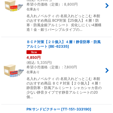
希望小売価格（定価）
:
8,800
円
在庫あり
名入れノベルティ の 名前入れどっとこむ 本館
のおすすめ商品 BCP対策【25個入】４層！防
寒・防風金銀アルミシート 劣化しにくい4層構
造！金・銀リバーシブルタイプの…
ＢＣＰ対策【２０個入】４層！静音防寒・防風
アルミシート
[
BE-62335
]
4,850
円
(
税込
:
5,335
円
)
希望小売価格（定価）
:
7,800
円
在庫あり
名入れノベルティ の 名前入れどっとこむ 本館
のおすすめ商品 ＢＣＰ対策【２０個入】４層！
静音防寒・防風アルミシート シャカシャカ音の
少ない静音タイプです静音アルミシートの20
個…
PN サンドピクチャー
[
TT-151-333190
]