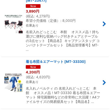
[
MT-33477
]
3,890
円
(
税込
:
4,279
円
)
希望小売価格（定価）
:
8,000
円
在庫あり
名前入れどっとこむ 本館 オススメ品！持ち
運びに便利な収納バッグ付きチェアとテーブル
の3点セット 【商品名】 キャプテンスタッグ コ
ンパクトテーブルセット 【商品管理番号】MT-
…
着る布団＆エアーマット
[
MT-33330
]
4,200
円
(
税込
:
4,620
円
)
在庫あり
名入れノベルティ の 名前入れどっとこむ 本
館 オススメ品！MT-33330 着る布団＆エアー
マット 帰宅困難時などの非常時に大活躍！A4フ
ァイルサイズの簡易寝具セット【商品名】…