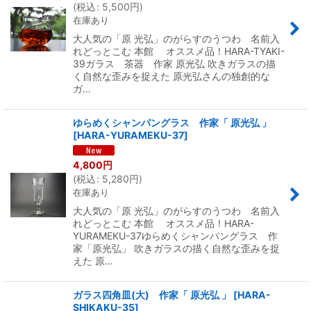
(
税込
:
5,500
円
)
在庫あり
大人気の「原 光弘」のがらすのうつわ 名前入
れどっとこむ 本館 オススメ品！HARA-TYAKI-
39ガラス 茶器 作家 原光弘 吹きガラスの描
く自然な歪みを捉えた 原光弘さんの独創的な
ガ…
ゆらめくシャンパングラス 作家「 原光弘 」
[
HARA-YURAMEKU-37
]
4,800
円
(
税込
:
5,280
円
)
在庫あり
大人気の「原 光弘」のがらすのうつわ 名前入
れどっとこむ 本館 オススメ品！HARA-
YURAMEKU-37ゆらめくシャンパングラス 作
家「原光弘」 吹きガラスの描く自然な歪みを捉
えた 原…
ガラス四角皿(大) 作家「 原光弘 」
[
HARA-
SHIKAKU-35
]