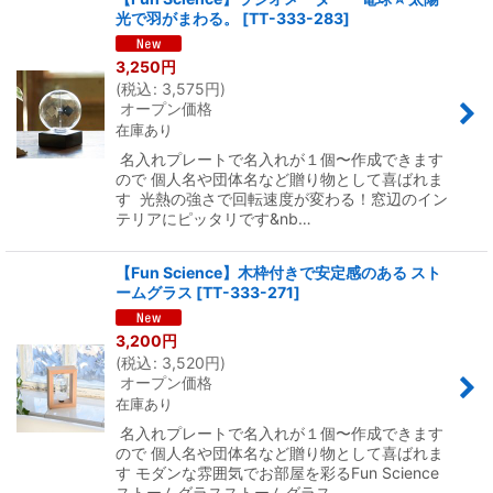
光で羽がまわる。
[
TT-333-283
]
3,250
円
(
税込
:
3,575
円
)
オープン価格
在庫あり
名入れプレートで名入れが１個〜作成できます
ので 個人名や団体名など贈り物として喜ばれま
す 光熱の強さで回転速度が変わる！窓辺のイン
テリアにピッタリです&nb…
【Fun Science】木枠付きで安定感のある スト
ームグラス
[
TT-333-271
]
3,200
円
(
税込
:
3,520
円
)
オープン価格
在庫あり
名入れプレートで名入れが１個〜作成できます
ので 個人名や団体名など贈り物として喜ばれま
す モダンな雰囲気でお部屋を彩るFun Science
ストームグラスストームグラス…