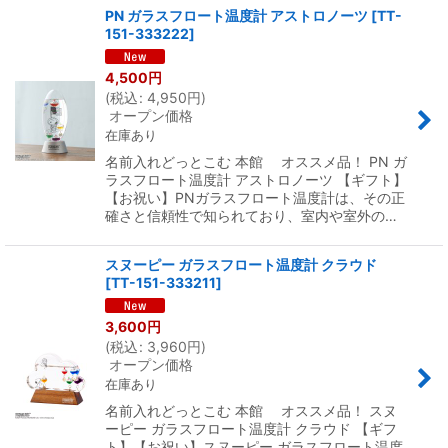
PN ガラスフロート温度計 アストロノーツ
[
TT-
151-333222
]
4,500
円
(
税込
:
4,950
円
)
オープン価格
在庫あり
名前入れどっとこむ 本館 オススメ品！ PN ガ
ラスフロート温度計 アストロノーツ 【ギフト】
【お祝い】PNガラスフロート温度計は、その正
確さと信頼性で知られており、室内や室外の…
スヌーピー ガラスフロート温度計 クラウド
[
TT-151-333211
]
3,600
円
(
税込
:
3,960
円
)
オープン価格
在庫あり
名前入れどっとこむ 本館 オススメ品！ スヌ
ーピー ガラスフロート温度計 クラウド 【ギフ
ト】【お祝い】スヌーピー ガラスフロート温度