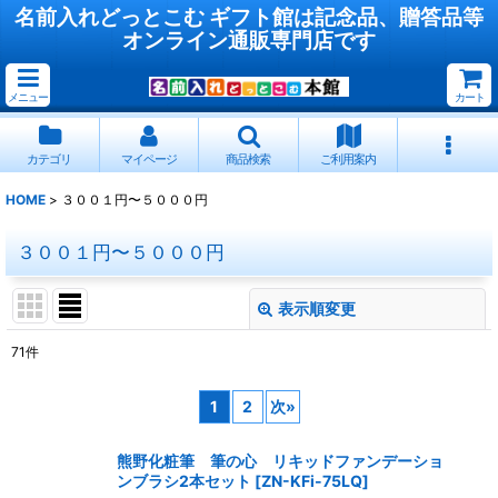
名前入れどっとこむ ギフト館は記念品、贈答品等
オンライン通販専門店です
メニュー
カート
カテゴリ
マイページ
商品検索
ご利用案内
HOME
>
３００１円〜５０００円
３００１円〜５０００円
表示順変更
閉じる
71
件
表示数
:
1
2
次
»
並び順
:
熊野化粧筆 筆の心 リキッドファンデーショ
ンブラシ2本セット
[
ZN-KFi-75LQ
]
絞り込む