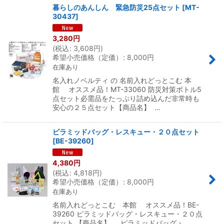
暮らしのあんしん 緊急防災25点セット
[
MT-
30437
]
3,280
円
(
税込
:
3,608
円
)
希望小売価格（定価）
:
8,000
円
在庫あり
名入れノベルティ の 名前入れどっとこむ 本
館 オススメ品！MT-33060 防災対策ボトル5
点セット必需品をたっぷり詰め込んだ非常時も
安心の２５点セット【商品名】 …
ピラミッドバッグ・レスキュー・２０点セット
[
BE-39260
]
4,380
円
(
税込
:
4,818
円
)
希望小売価格（定価）
:
8,000
円
在庫あり
名前入れどっとこむ 本館 オススメ品！BE-
39260 ピラミッドバッグ・レスキュー・２０点
セット 【商品名】 ピラミッドバッグ・…