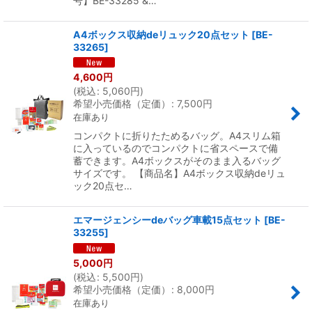
号】BE-33285 &…
A4ボックス収納deリュック20点セット
[
BE-
33265
]
4,600
円
(
税込
:
5,060
円
)
希望小売価格（定価）
:
7,500
円
在庫あり
コンパクトに折りたためるバッグ。A4スリム箱
に入っているのでコンパクトに省スペースで備
蓄できます。A4ボックスがそのまま入るバッグ
サイズです。 【商品名】A4ボックス収納deリュ
ック20点セ…
エマージェンシーdeバッグ車載15点セット
[
BE-
33255
]
5,000
円
(
税込
:
5,500
円
)
希望小売価格（定価）
:
8,000
円
在庫あり