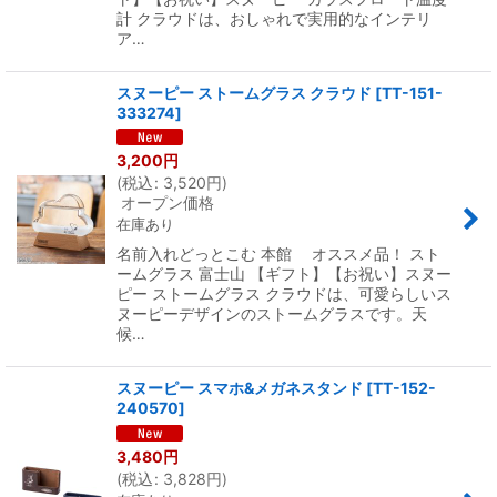
計 クラウドは、おしゃれで実用的なインテリ
ア…
スヌーピー ストームグラス クラウド
[
TT-151-
333274
]
3,200
円
(
税込
:
3,520
円
)
オープン価格
在庫あり
名前入れどっとこむ 本館 オススメ品！ スト
ームグラス 富士山 【ギフト】【お祝い】スヌー
ピー ストームグラス クラウドは、可愛らしいス
ヌーピーデザインのストームグラスです。天
候…
スヌーピー スマホ&メガネスタンド
[
TT-152-
240570
]
3,480
円
(
税込
:
3,828
円
)