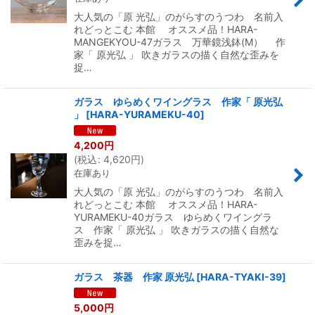
大人気の「原 光弘」のがらすのうつわ 名前入
れどっとこむ 本館 オススメ品！HARA-
MANGEKYOU-47ガラス 万華鏡浅鉢(M） 作
家「 原光弘 」 吹きガラスの描く自然な歪みを
捉…
ガラス ゆらめくワイングラス 作家「 原光弘
」
[
HARA-YURAMEKU-40
]
4,200
円
(
税込
:
4,620
円
)
在庫あり
大人気の「原 光弘」のがらすのうつわ 名前入
れどっとこむ 本館 オススメ品！HARA-
YURAMEKU-40ガラス ゆらめくワイングラ
ス 作家「 原光弘 」 吹きガラスの描く自然な
歪みを捉…
ガラス 茶器 作家 原光弘
[
HARA-TYAKI-39
]
5,000
円