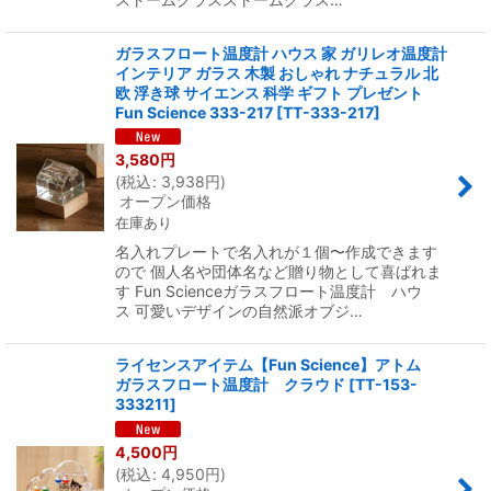
ガラスフロート温度計 ハウス 家 ガリレオ温度計
インテリア ガラス 木製 おしゃれ ナチュラル 北
欧 浮き球 サイエンス 科学 ギフト プレゼント
Fun Science 333-217
[
TT-333-217
]
3,580
円
(
税込
:
3,938
円
)
オープン価格
在庫あり
名入れプレートで名入れが１個〜作成できます
ので 個人名や団体名など贈り物として喜ばれま
す Fun Scienceガラスフロート温度計 ハウ
ス 可愛いデザインの自然派オブジ…
ライセンスアイテム【Fun Science】アトム
ガラスフロート温度計 クラウド
[
TT-153-
333211
]
4,500
円
(
税込
:
4,950
円
)