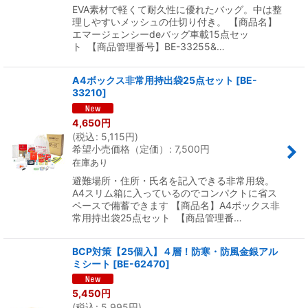
EVA素材で軽くて耐久性に優れたバッグ。中は整
理しやすいメッシュの仕切り付き。 【商品名】
エマージェンシーdeバッグ車載15点セッ
ト 【商品管理番号】BE-33255&…
A4ボックス非常用持出袋25点セット
[
BE-
33210
]
4,650
円
(
税込
:
5,115
円
)
希望小売価格（定価）
:
7,500
円
在庫あり
避難場所・住所・氏名を記入できる非常用袋。
A4スリム箱に入っているのでコンパクトに省ス
ペースで備蓄できます 【商品名】A4ボックス非
常用持出袋25点セット 【商品管理番…
BCP対策【25個入】４層！防寒・防風金銀アル
ミシート
[
BE-62470
]
5,450
円
(
税込
:
5,995
円
)