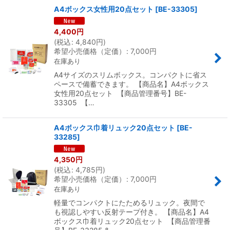
A4ボックス女性用20点セット
[
BE-33305
]
4,400
円
(
税込
:
4,840
円
)
希望小売価格（定価）
:
7,000
円
在庫あり
A4サイズのスリムボックス。コンパクトに省ス
ペースで備蓄できます。 【商品名】A4ボックス
女性用20点セット 【商品管理番号】BE-
33305 【…
A4ボックス巾着リュック20点セット
[
BE-
33285
]
4,350
円
(
税込
:
4,785
円
)
希望小売価格（定価）
:
7,000
円
在庫あり
軽量でコンパクトにたためるリュック。夜間で
も視認しやすい反射テープ付き。 【商品名】A4
ボックス巾着リュック20点セット 【商品管理番