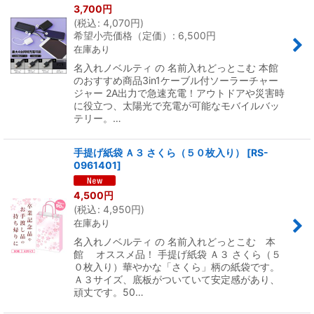
3,700
円
(
税込
:
4,070
円
)
希望小売価格（定価）
:
6,500
円
在庫あり
名入れノベルティ の 名前入れどっとこむ 本館
のおすすめ商品3in1ケーブル付ソーラーチャー
ジャー 2A出力で急速充電！アウトドアや災害時
に役立つ、太陽光で充電が可能なモバイルバッ
テリー。…
手提げ紙袋 Ａ３ さくら（５０枚入り）
[
RS-
0961401
]
4,500
円
(
税込
:
4,950
円
)
在庫あり
名入れノベルティ の 名前入れどっとこむ 本
館 オススメ品！ 手提げ紙袋 Ａ３ さくら（５
０枚入り）華やかな「さくら」柄の紙袋です。
Ａ３サイズ、底板がついていて安定感があり、
頑丈です。50…