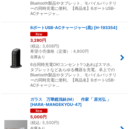
Bluetooth製品やタブレット、モバイルバッテリ
ーの同時充電に便利。【商品名】6ポートUSB-
ACチャージャ…
6ポートUSB-ACチャージャー(黒)
[
H-193354
]
3,280
円
(
税込
:
3,608
円
)
希望小売価格（定価）
:
4,800
円
在庫あり
6台同時充電OK!コンセント1つあればスマホ、
タブレットなどあらゆる機器を充電。卓上での
Bluetooth製品やタブレット、モバイルバッテリ
ーの同時充電に便利。【商品名】6ポートUSB-
ACチャージャ…
ガラス 万華鏡浅鉢(M） 作家「 原光弘 」
[
HARA-MANGEKYOU-47
]
5,000
円
(
税込
:
5,500
円
)
在庫あり