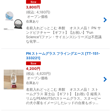
3,800
円
(
税込
:
4,180
円
)
オープン価格
在庫あり
名前入れどっとこむ 本館 オススメ品！ PN サ
ンドピクチャー 【ギフト】【お祝い】“Fun
Science”(ファン・サイエンス)シリーズは不思議
な化学…
PN ストームグラス フライングエース
[
TT-151-
333221
]
4,200
円
(
税込
:
4,620
円
)
オープン価格
在庫あり
名前入れどっとこむ 本館 オススメ品！ スト
ームグラス 富士山 【ギフト】【お祝い】縦長ス
リムなPEANUTSのストームグラス。スヌーピー
の犬小屋をイメージしたレッドの台座もポッ…