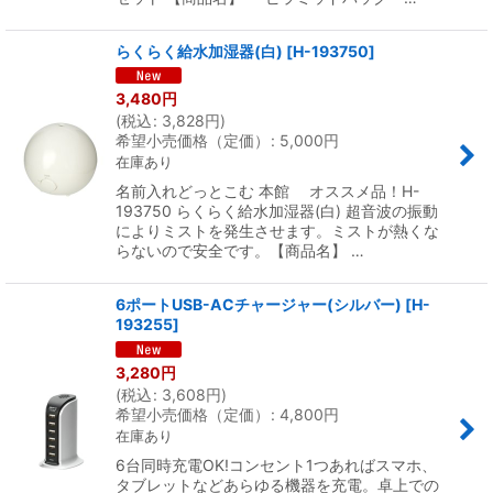
らくらく給水加湿器(白)
[
H-193750
]
3,480
円
(
税込
:
3,828
円
)
希望小売価格（定価）
:
5,000
円
在庫あり
名前入れどっとこむ 本館 オススメ品！H-
193750 らくらく給水加湿器(白) 超音波の振動
によりミストを発生させます。ミストが熱くな
らないので安全です。【商品名】 …
6ポートUSB-ACチャージャー(シルバー)
[
H-
193255
]
3,280
円
(
税込
:
3,608
円
)
希望小売価格（定価）
:
4,800
円
在庫あり
6台同時充電OK!コンセント1つあればスマホ、
タブレットなどあらゆる機器を充電。卓上での