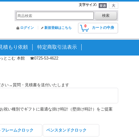
文字サイズ
:
0
カートの中身
ログイン
新規登録はこちら
見積もり依頼
特定商取引法表示
む 本館 ☎0725-53-4622
ださい→質問・見積書を送付いたします
お祝い種別でギフトに最適な掛け時計（壁掛け時計）をご提案
トフレームクロック
ペンスタンドクロック