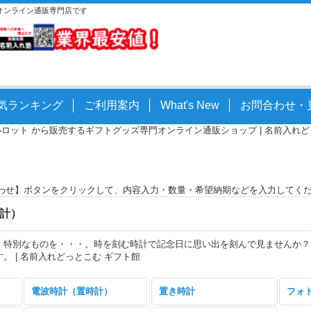
等オンライン通販専門店です
気ランキング
ご利用案内
What's New
お問合わせ・
小ロット から販売するギフトグッズ専門オンライン通販ショップ | 名前入れどっとこ
わせ】ボタンをクリックして、内容入力・数量・希望納期などを入力してく
計）
。特別なものを・・・。時を刻む時計で記念日に思い出を刻んで見ませんか？
。 | 名前入れどっとこむ ギフト館
電波時計（置時計）
置き時計
フォ