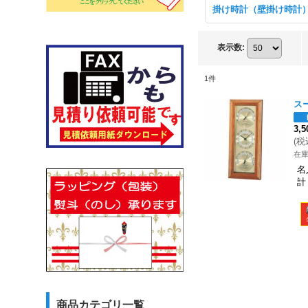
掛け時計（壁掛け時計
表示数
:
1
件
ス
3,
(
税
在
名
計
商品カテゴリ一覧