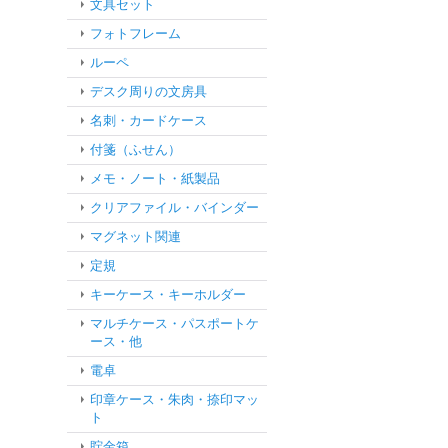
文具セット
フォトフレーム
ルーペ
デスク周りの文房具
名刺・カードケース
付箋（ふせん）
メモ・ノート・紙製品
クリアファイル・バインダー
マグネット関連
定規
キーケース・キーホルダー
マルチケース・パスポートケ
ース・他
電卓
印章ケース・朱肉・捺印マッ
ト
貯金箱