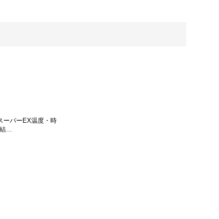
 スーパーEX温度・時
結…