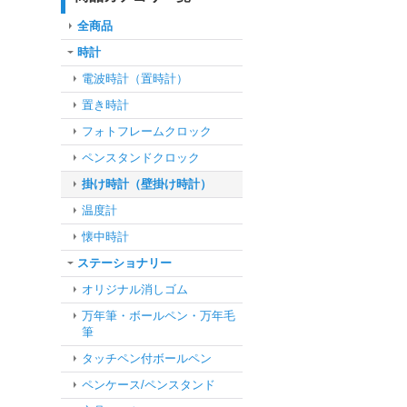
全商品
時計
電波時計（置時計）
置き時計
フォトフレームクロック
ペンスタンドクロック
掛け時計（壁掛け時計）
温度計
懐中時計
ステーショナリー
オリジナル消しゴム
万年筆・ボールペン・万年毛
筆
タッチペン付ボールペン
ペンケース/ペンスタンド