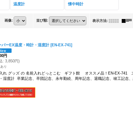
）
温度計
懐中時計
画像
:
並び順
:
表示方法
:
ーパーEX温度・時計・湿度計
[
EN-EX-741
]
500円
込
:
3,850円
)
庫あり
入れ グッズ の 名前入れどっとこむ ギフト館 オススメ品！EN-EX-741
・湿度計 卒業記念、卒団記念、永年勤続、周年記念、退職記念、竣工記念、