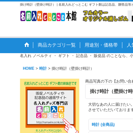
掛け時計（壁掛け時計） | 名前入れどっとこむ ギフト館は記念品、贈答品
商品カテゴリ一覧
用途別・価格帯
人
名入れ ノベルティ ・ ギフト ・ 記念品 ・ 販促品 のことなら、
HOME
>
時計
>
掛け時計（壁掛け時計）
商品写真の下の【お問い合
掛け時計（壁掛け時
大切なあの人に届けたい
させていただいております
時計 (全商品)