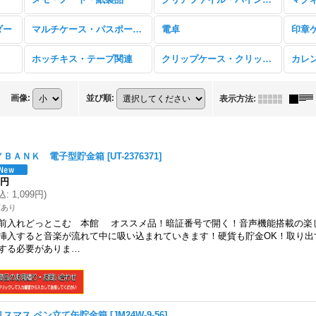
ダー
マルチケース・パスポートケース・他
電卓
ホッチキス・テープ関連
クリップケース・クリップホルダー
カレ
画像
:
並び順
:
表示方法
:
ＹＢＡＮＫ 電子型貯金箱
[
UT-2376371
]
9円
込
:
1,099円
)
庫あり
前入れどっとこむ 本館 オススメ品！暗証番号で開く！音声機能搭載の楽
挿入すると音楽が流れて中に吸い込まれていきます！硬貨も貯金OK！取り出
する必要がありま…
リスマス ペン立て缶貯金箱
[
JM24W-9-56
]