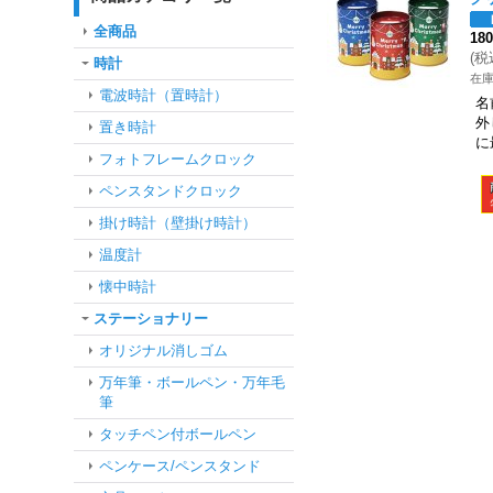
全商品
18
(
税
時計
在
電波時計（置時計）
名
外
置き時計
に
フォトフレームクロック
ペンスタンドクロック
掛け時計（壁掛け時計）
温度計
懐中時計
ステーショナリー
オリジナル消しゴム
万年筆・ボールペン・万年毛
筆
タッチペン付ボールペン
ペンケース/ペンスタンド