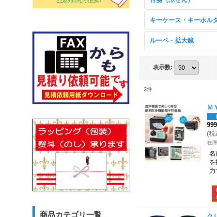
キーケース・キーホル
ルーペ・拡大鏡
表示数
:
2
件
Ｍ
99
(
税
在
名
を
力
商品カテゴリ一覧
ク