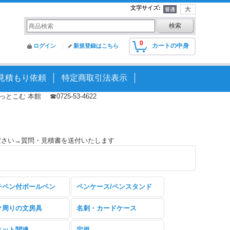
文字サイズ
:
0
カートの中身
ログイン
新規登録はこちら
見積もり依頼
特定商取引法表示
む 本館 ☎0725-53-4622
ださい→質問・見積書を送付いたします
チペン付ボールペン
ペンケース/ペンスタンド
ク周りの文房具
名刺・カードケース
ネット関連
定規