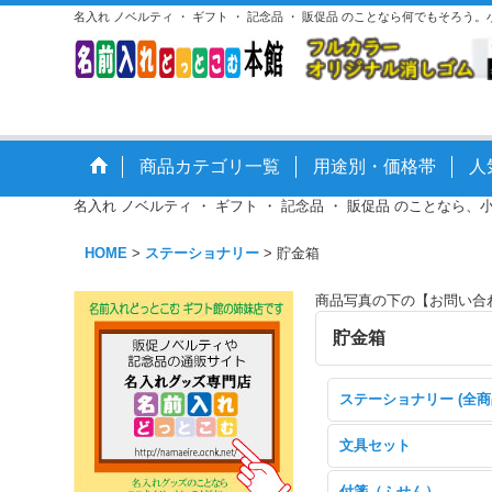
名入れ ノベルティ ・ ギフト ・ 記念品 ・ 販促品 のことなら何でもそろう
商品カテゴリ一覧
用途別・価格帯
人
名入れ ノベルティ ・ ギフト ・ 記念品 ・ 販促品 のことなら、
HOME
>
ステーショナリー
>
貯金箱
商品写真の下の【お問い合
貯金箱
ステーショナリー (全商
文具セット
付箋（ふせん）