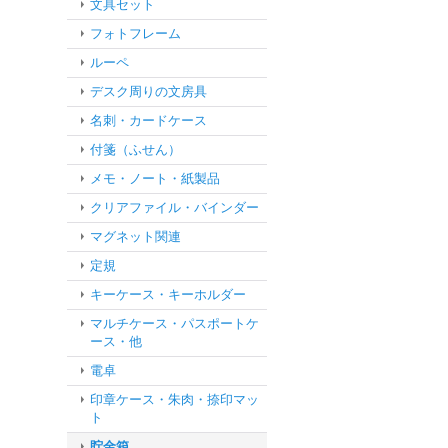
文具セット
フォトフレーム
ルーペ
デスク周りの文房具
名刺・カードケース
付箋（ふせん）
メモ・ノート・紙製品
クリアファイル・バインダー
マグネット関連
定規
キーケース・キーホルダー
マルチケース・パスポートケ
ース・他
電卓
印章ケース・朱肉・捺印マッ
ト
貯金箱