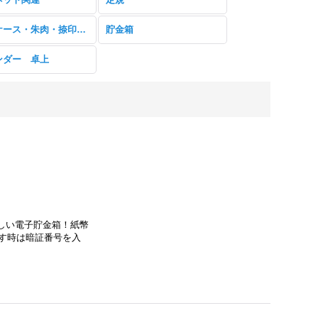
印章ケース・朱肉・捺印マット
貯金箱
ンダー 卓上
しい電子貯金箱！紙幣
す時は暗証番号を入