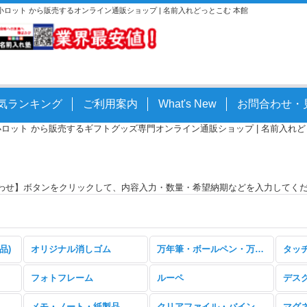
。小ロット から販売するオンライン通販ショップ | 名前入れどっとこむ 本館
気ランキング
ご利用案内
What's New
お問合わせ・
小ロット から販売するギフトグッズ専門オンライン通販ショップ | 名前入れどっとこ
わせ】ボタンをクリックして、内容入力・数量・希望納期などを入力してく
品)
オリジナル消しゴム
万年筆・ボールペン・万年毛筆
タッ
フォトフレーム
ルーペ
デス
メモ・ノート・紙製品
クリアファイル・バインダー
マグ