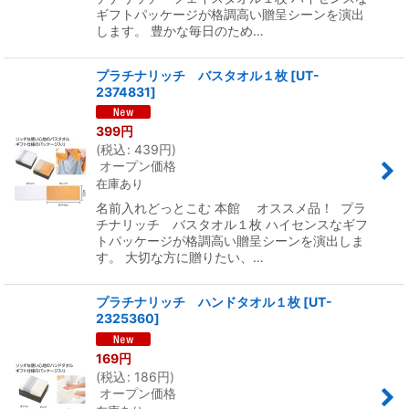
ギフトパッケージが格調高い贈呈シーンを演出
します。 豊かな毎日のため…
プラチナリッチ バスタオル１枚
[
UT-
2374831
]
399
円
(
税込
:
439
円
)
オープン価格
在庫あり
名前入れどっとこむ 本館 オススメ品！ プラ
チナリッチ バスタオル１枚 ハイセンスなギフ
トパッケージが格調高い贈呈シーンを演出しま
す。 大切な方に贈りたい、…
プラチナリッチ ハンドタオル１枚
[
UT-
2325360
]
169
円
(
税込
:
186
円
)
オープン価格