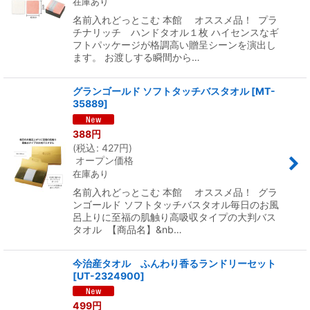
在庫あり
名前入れどっとこむ 本館 オススメ品！ プラ
チナリッチ ハンドタオル１枚 ハイセンスなギ
フトパッケージが格調高い贈呈シーンを演出し
ます。 お渡しする瞬間から…
グランゴールド ソフトタッチバスタオル
[
MT-
35889
]
388
円
(
税込
:
427
円
)
オープン価格
在庫あり
名前入れどっとこむ 本館 オススメ品！ グラ
ンゴールド ソフトタッチバスタオル毎日のお風
呂上りに至福の肌触り高吸収タイプの大判バス
タオル 【商品名】&nb…
今治産タオル ふんわり香るランドリーセット
[
UT-2324900
]
499
円