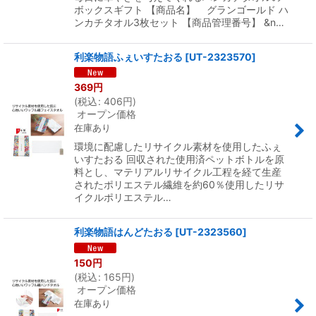
ボックスギフト 【商品名】 グランゴールド ハ
ンカチタオル3枚セット 【商品管理番号】 &n…
利楽物語ふぇいすたおる
[
UT-2323570
]
369
円
(
税込
:
406
円
)
オープン価格
在庫あり
環境に配慮したリサイクル素材を使用したふぇ
いすたおる 回収された使用済ペットボトルを原
料とし、マテリアルリサイクル工程を経て生産
されたポリエステル繊維を約60％使用したリサ
イクルポリエステル…
利楽物語はんどたおる
[
UT-2323560
]
150
円
(
税込
:
165
円
)
オープン価格
在庫あり