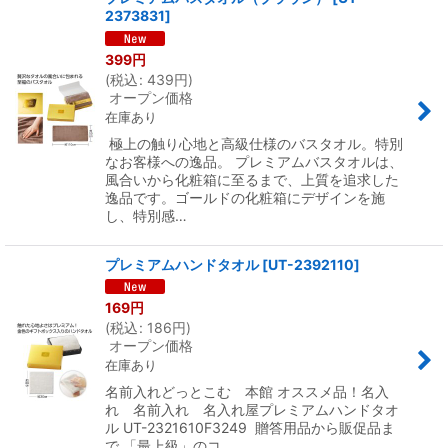
2373831
]
399
円
(
税込
:
439
円
)
オープン価格
在庫あり
極上の触り心地と高級仕様のバスタオル。特別
なお客様への逸品。 プレミアムバスタオルは、
風合いから化粧箱に至るまで、上質を追求した
逸品です。ゴールドの化粧箱にデザインを施
し、特別感…
プレミアムハンドタオル
[
UT-2392110
]
169
円
(
税込
:
186
円
)
オープン価格
在庫あり
名前入れどっとこむ 本館 オススメ品！名入
れ 名前入れ 名入れ屋プレミアムハンドタオ
ル UT-2321610F3249 贈答用品から販促品ま
で 「最上級」のコ…