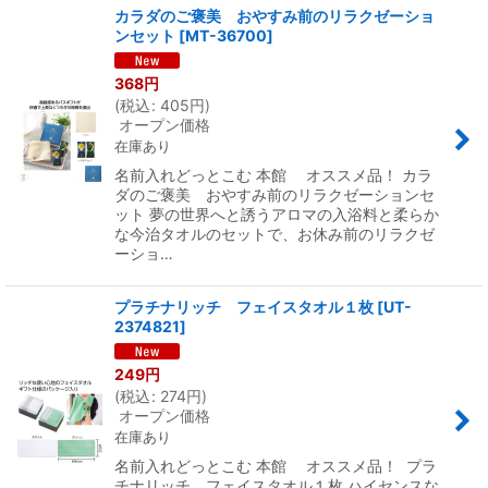
カラダのご褒美 おやすみ前のリラクゼーショ
ンセット
[
MT-36700
]
368
円
(
税込
:
405
円
)
オープン価格
在庫あり
名前入れどっとこむ 本館 オススメ品！ カラ
ダのご褒美 おやすみ前のリラクゼーションセ
ット 夢の世界へと誘うアロマの入浴料と柔らか
な今治タオルのセットで、お休み前のリラクゼ
ーショ…
プラチナリッチ フェイスタオル１枚
[
UT-
2374821
]
249
円
(
税込
:
274
円
)
オープン価格
在庫あり
名前入れどっとこむ 本館 オススメ品！ プラ
チナリッチ フェイスタオル１枚 ハイセンスな