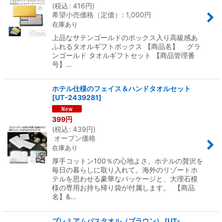
(
税込
:
416
円
)
希望小売価格（定価）
:
1,000
円
在庫あり
上品なサテンゴールドのボックス入り高級感あ
ふれるタオルギフトボックス 【商品名】 グラ
ンゴールド タオルギフトセット 【商品管理番
号】…
ホテル仕様のフェイス＆ハンドタオルセット
[
UT-2439281
]
399
円
(
税込
:
439
円
)
オープン価格
在庫あり
厚手コットン100％の心地よさ。ホテルの贅沢を
毎日の暮らしに取り入れて。海外のリゾートホ
テルを思わせる豪華なパッケージと、大理石模
様の専用お持ち帰り袋が付属します。 【商品
名】&…
プレミアムバスタオル（ブラウン）
[
UT-