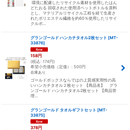
環境に配慮したリサイクル素材を使用したはん
どたおる 回収された使用済ペットボトルを原料
とし、マテリアルリサイクル工程を経て生産さ
れたポリエステル繊維を約60％使用したリサイ
クルポ…
グランゴールド ハンカチタオル2枚セット
[
MT-
33876
]
158
円
(
税込
:
174
円
)
希望小売価格（定価）
:
500
円
在庫あり
ゴールドボックスならではの上質感実用性の高
いハンカチタオル２枚セット 【商品名】 グラ
ンゴールド ハンカチタオル2枚セット 【商品管
理…
グランゴールド タオルギフトセット
[
MT-
33875
]
378
円