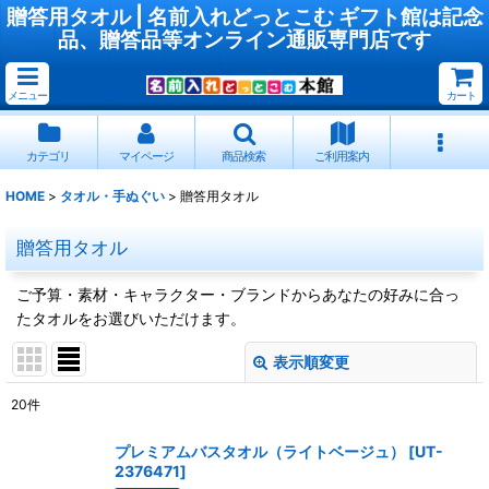
贈答用タオル | 名前入れどっとこむ ギフト館は記念
品、贈答品等オンライン通販専門店です
メニュー
カート
カテゴリ
マイページ
商品検索
ご利用案内
HOME
>
タオル・手ぬぐい
>
贈答用タオル
贈答用タオル
ご予算・素材・キャラクター・ブランドからあなたの好みに合っ
たタオルをお選びいただけます。
表示順変更
閉じる
20
件
表示数
:
プレミアムバスタオル（ライトベージュ）
[
UT-
2376471
]
並び順
: