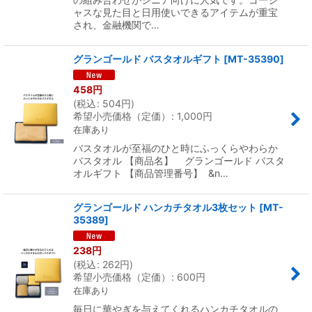
ャスな見た目と日用使いできるアイテムが重宝
され、金融機関で…
グランゴールド バスタオルギフト
[
MT-35390
]
458
円
(
税込
:
504
円
)
希望小売価格（定価）
:
1,000
円
在庫あり
バスタオルが至福のひと時にふっくらやわらか
バスタオル 【商品名】 グランゴールド バスタ
オルギフト 【商品管理番号】 &n…
グランゴールド ハンカチタオル3枚セット
[
MT-
35389
]
238
円
(
税込
:
262
円
)
希望小売価格（定価）
:
600
円
在庫あり
毎日に華やぎを与えてくれるハンカチタオルの