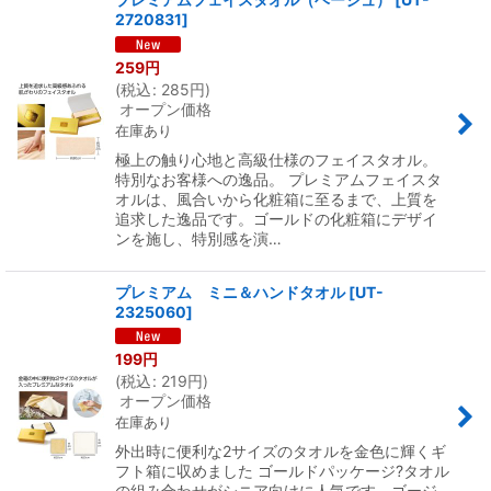
2720831
]
259
円
(
税込
:
285
円
)
オープン価格
在庫あり
極上の触り心地と高級仕様のフェイスタオル。
特別なお客様への逸品。 プレミアムフェイスタ
オルは、風合いから化粧箱に至るまで、上質を
追求した逸品です。ゴールドの化粧箱にデザイ
ンを施し、特別感を演…
プレミアム ミニ＆ハンドタオル
[
UT-
2325060
]
199
円
(
税込
:
219
円
)
オープン価格
在庫あり
外出時に便利な2サイズのタオルを金色に輝くギ
フト箱に収めました ゴールドパッケージ?タオル
の組み合わせがシニア向けに人気です。ゴージ