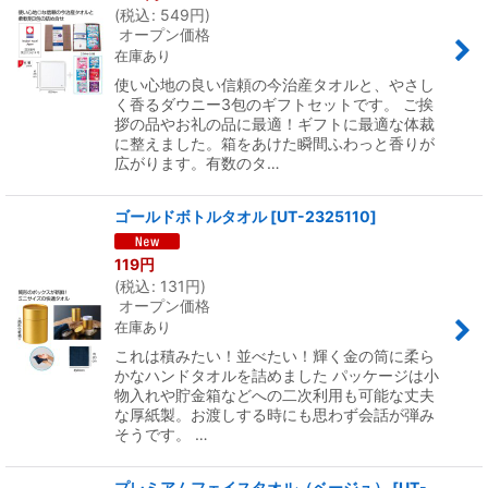
(
税込
:
549
円
)
オープン価格
在庫あり
使い心地の良い信頼の今治産タオルと、やさし
く香るダウニー3包のギフトセットです。 ご挨
拶の品やお礼の品に最適！ギフトに最適な体裁
に整えました。箱をあけた瞬間ふわっと香りが
広がります。有数のタ…
ゴールドボトルタオル
[
UT-2325110
]
119
円
(
税込
:
131
円
)
オープン価格
在庫あり
これは積みたい！並べたい！輝く金の筒に柔ら
かなハンドタオルを詰めました パッケージは小
物入れや貯金箱などへの二次利用も可能な丈夫
な厚紙製。お渡しする時にも思わず会話が弾み
そうです。 …
プレミアムフェイスタオル（ベージュ）
[
UT-