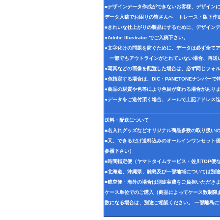
■デザインデータ作成ができないお客様、デザイン
データ入稿でお困りの皆さんへ トレース・版下作
■きれいな仕上がりの製品にするために、デザイン
●Adobe Illustrator でご入稿下さい。
●文字化けの問題を防ぐために、データは必ず全て
一部でもアウトラインがとれていない場合、再送
●写真などの画像を配置した場合は、必ず同じフォル
●色指定する場合は、DIC・PANETONEナンバー
●商品の材質や色等により色目が変わる場合があり
●データをご送付頂く場合、メールで上記アドレス
送料・配送について
■名入れグッズなどオリジナル商品多数の取り扱い
■又、できるだけ送料込みのオールインワンセット
参照下さい）
■時間指定便（ヤマトタイムサービス・佐川TOP便
■北海道、沖縄県、離島及び一部地域については別
■航空便・海外の場合は別途実費をご負担いただき
ケース単位でのご購入（商品によってケース数制限あ
数になる場合は、別途ご相談ください。 一部離島