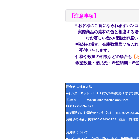
【注意事項】
＊お客様のご覧になられますパソコ
実際商品の
素材の色と相違する場
なお著しい色の相違は御座いませ
■発注の場合、在庫数量及び名入れが
受付いたします。
仕様や数量の相談などの場合も
【
希望数量・納品先・希望納期・希望
問合せ ご注文方法
■インターネット・ＦＡＸにて24時間受け付けてお
Ｅ-ｍａｉｌ： maeda@namaeire.ocnk.net
FAX:0725-53-4622
■お電話でのお問合せ・ご注文は、 TEL 0725-53-
お急ぎの場合、携帯080-5343-9763 担当：前
お見積について
■ノベルティグッズの取り扱いのため、希望数量・