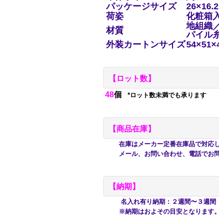
パッケージサイズ
26×16.
荷姿
化粧箱
地組織
材質
パイル
外装カートンサイズ
54×51×
【ロット数】
48
個
*ロット数未満でも承ります
【商品在庫】
在庫はメーカー定番在庫品で対応して
メール、お問い合わせ、電話でお問
【納期】
名入れ有り納期：２週間〜３週間
※納期はおよその目安となります。ご