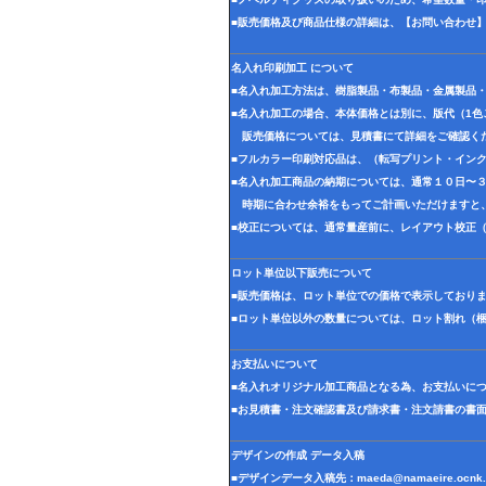
■販売価格及び商品仕様の詳細は、【お問い合わせ
名入れ印刷加工 について
■名入れ加工方法は、樹脂製品・布製品・金属製品
■名入れ加工の場合、本体価格とは別に、版代（1
販売価格については、見積書にて詳細をご確認く
■フルカラー印刷対応品は、（転写プリント・イン
■名入れ加工商品の納期については、通常１０日〜
時期に合わせ余裕をもってご計画いただけますと
■校正については、通常量産前に、レイアウト校正
ロット単位以下販売について
■販売価格は、ロット単位での価格で表示しており
■ロット単位以外の数量については、ロット割れ（
お支払いについて
■名入れオリジナル加工商品となる為、お支払いに
■お見積書・注文確認書及び請求書・注文請書の書
デザインの作成 データ入稿
■デザインデータ入稿先：
maeda@namaeire.ocnk.