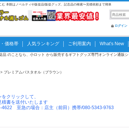
とこむ 本館はノベルティや販促品/販促グッズ、記念品の検索〜見積依頼まで簡単
ログイン
・価格帯
人気ランキング
ご利用案内
What's New
 販促品 のことなら、小ロット から販売するギフトグッズ専門オンライン通販ショッ
>
プレミアムバスタオル（ブラウン）
ンをクリックして、
見積書を送付いたします
4622 至急の場合：店主（前田）携帯/080-5343-9763