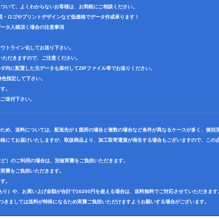
について、よくわからないお客様は、お気軽にご相談ください。
成・ロゴやプリントデザインなど低価格でデータ作成承ります！
データ入稿頂く場合の注意事項
アウトライン化してお送り下さい。
いただきますので、ご注意ください。
ダ内に配置した元データも添付してZIPファイル等でお送りください。
で特色指定して下さい。
ます。
迄ご送付下さい。
のため、送料については、配送先が１箇所の場合と複数の場合など条件が異なるケースが多く、個別
価格にてお届けいたしますが、取扱商品より、加工取寄運賃が発生する場合もございますので、この点
など）のご利用の場合は、別途実費をご負担いただきます。
途実費をご負担いただきます。
ます。
り）や、お買い上げ金額が合計で16200円を超える場合は、送料無料でご対応させていただきます
につきましては送料が特殊になるため実費ご負担いただけますようお願いする場合がございます。