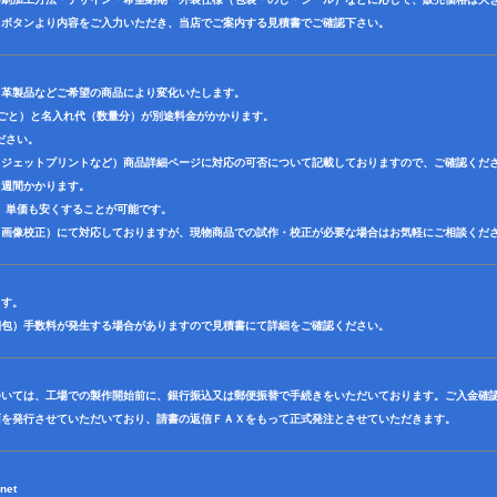
】ボタンより内容をご入力いただき、当店でご案内する見積書でご確認下さい。
・革製品などご希望の商品により変化いたします。
色ごと）と名入れ代（数量分）が別途料金がかかります。
ださい。
クジェットプリントなど）商品詳細ページに対応の可否について記載しておりますので、ご確認くだ
３週間かかります。
、単価も安くすることが可能です。
（画像校正）にて対応しておりますが、現物商品での試作・校正が必要な場合はお気軽にご相談くだ
ます。
梱包）手数料が発生する場合がありますので見積書にて詳細をご確認ください。
ついては、工場での製作開始前に、銀行振込又は郵便振替で手続きをいただいております。ご入金確
面を発行させていただいており、請書の返信ＦＡＸをもって正式発注とさせていただきます。
net