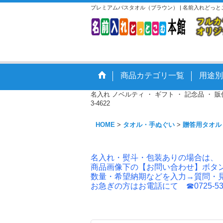
プレミアムバスタオル（ブラウン） | 名前入れどっ
商品カテゴリ一覧
用途別
名入れ ノベルティ ・ ギフト ・ 記念品 ・
3-4622
HOME
>
タオル・手ぬぐい
>
贈答用タオル
名入れ・熨斗・包装ありの場合は、
商品画像下の【お問い合わせ】ボタ
数量・希望納期などを入力→質問・
お急ぎの方はお電話にて ☎0725-53-