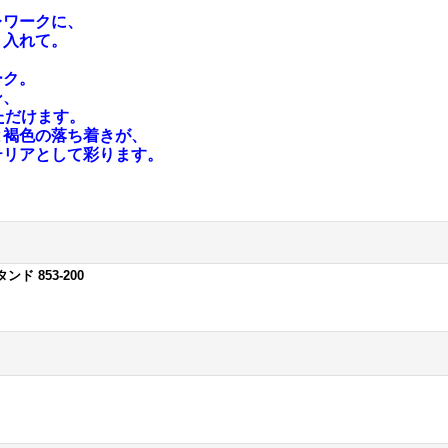
レワークに、
り入れて。
ーク。
ン、
ただけます。
と褐色の落ち着きが、
テリアとして彩ります。
 853-200