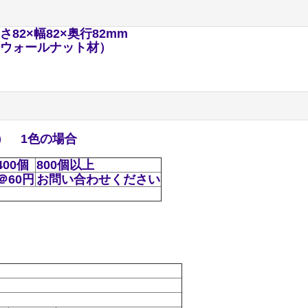
82×幅82×奥行82mm
ウォールナット材）
ｍ） 1色の場合
400個
800個以上
＠60円
お問い合わせください