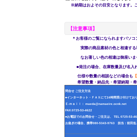
※納期はおよその目安となります。ご
【注意事項】
＊お客様のご覧になられますパソコ
実際の商品素材の色と相違する場合
なお著しい色の相違は御座いませ
■発注の場合、在庫数量及び名入れ
仕様や数量の相談などの場合も
【
希望数量・納品先・希望納期・希望
問合せ ご注文方法
■インターネット・ＦＡＸにて24時間受け付けてお
Ｅ-ｍａｉｌ： maeda@namaeire.ocnk.net
FAX:0725-53-4622
■お電話でのお問合せ・ご注文は、 TEL 0725-53-
お急ぎの場合、携帯080-5343-9763 担当：前