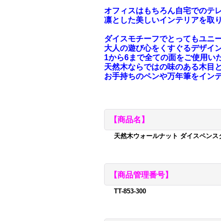
オフィスはもちろん自宅でのテ
凛とした美しいインテリアを取
ダイスモチーフでとってもユニ
大人の遊び心をくすぐるデザイ
1から6まで全ての面をご使用い
天然木ならではの味のある木目
お手持ちのペンや万年筆をイン
【商品名】
天然木ウォールナット ダイスペンスタンド
【商品管理番号】
TT-853-300