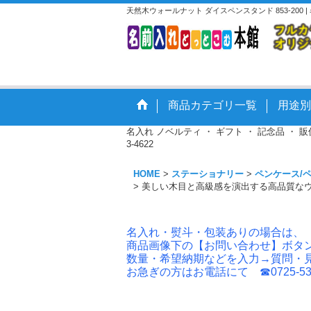
天然木ウォールナット ダイスペンスタンド 853-20
商品カテゴリ一覧
用途別
名入れ ノベルティ ・ ギフト ・ 記念品 ・
3-4622
HOME
>
ステーショナリー
>
ペンケース/
>
美しい木目と高級感を演出する高品質なウォ
名入れ・熨斗・包装ありの場合は、
商品画像下の【お問い合わせ】ボタ
数量・希望納期などを入力→質問・
お急ぎの方はお電話にて ☎0725-53-