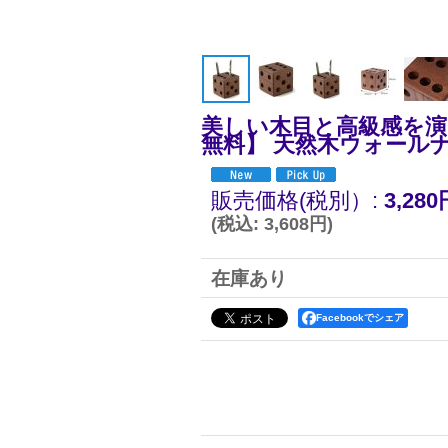
美しい木目と高級感を演
無料】 天然木ウォールナッ
販売価格(税別）
:
3,280
(
税込
:
3,608円
)
在庫あり
Facebookでシェア