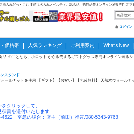
0 | 名前入れどっとこむ 本館は名入れノベルティ、記念品、贈答品等オンライン通販専門店で
ログイン
・価格帯
人気ランキング
ご利用案内
What's New
 販促品 のことなら、小ロット から販売するギフトグッズ専門オンライン通販ショッ
ペンスタンド
ールナットを使用 【ギフト】【お祝い】【包装無料】 天然木ウォールナット ダ
ンをクリックして、
見積書を送付いたします
4622 至急の場合：店主（前田）携帯/080-5343-9763