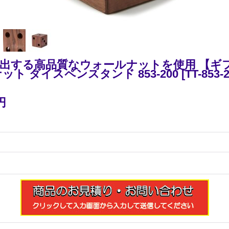
出する高品質なウォールナットを使用 【ギ
ト ダイスペンスタンド 853-200
[
TT-853-
円