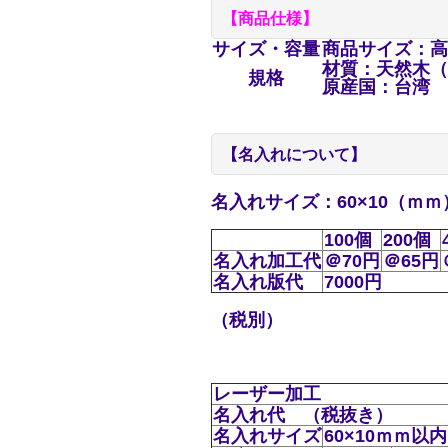
【商品仕様】
サイズ・容量
商品サイズ：高さ
材質：天然木（
規格
原産国：台湾
【名入れについて】
名入れサイズ：60×10（ｍ
100個
200個
名入れ加工代
＠70円
＠65円
名入れ版代
7000円
（税別）
レーザー加工
名入れ代 （税抜き）
名入れサイズ
60×10ｍｍ以内