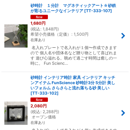
砂時計 １分計 マグネティックアート☆砂鉄
が彩るユニークなインテリア
[
TT-333-107
]
1,680
円
(
税込
:
1,848
円
)
希望小売価格（定価）
:
1,500
円
在庫あり
名入れプレートで名入れが１個〜作成できます
ので 個人名や団体名など贈り物として喜ばれま
す 遊び心溢れる。眺めて過ごす時間は癒しの一
時に。 Fun Scienc…
砂時計 インテリア時計 家具 インテリア キッチ
ンアイテム FunScience 砂時計3分 5分計 美し
いフォルム さらさらと流れ落ちる砂 美しい
[
TT-333-102
]
2,080
円
(
税込
:
2,288
円
)
オープン価格
在庫あり