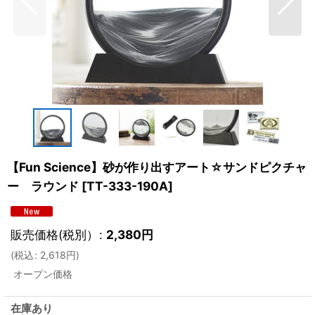
【Fun Science】砂が作り出すアート☆サンドピクチャ
ー ラウンド
[
TT-333-190A
]
販売価格(税別）
:
2,380
円
(
税込
:
2,618
円
)
オープン価格
在庫あり