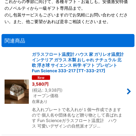
これからの季節に向けて、各種ギフト・お返しも。安価激安特価
のノベルティから一級ギフト専用品まで。
のし包装サービスもございますのでお気軽にお問い合わせくださ
い。また、他ご要望があれば是非ご相談くださいませ。
関連商品
ガラスフロート温度計 ハウス 家 ガリレオ温度計
インテリア ガラス 木製 おしゃれ ナチュラル 北
欧 浮き球 サイエンス 科学 ギフト プレゼント
Fun Science 333-217
[
TT-333-217
]
3,580
円
(
税込
:
3,938
円
)
オープン価格
在庫あり
名入れプレートで名入れが１個〜作成できます
ので 個人名や団体名など贈り物として喜ばれま
す Fun Scienceガラスフロート温度計 ハウ
ス 可愛いデザインの自然派オブジ…