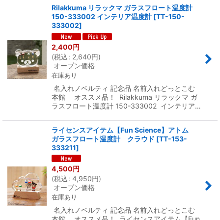
Rilakkuma リラックマ ガラスフロート温度計
150-333002 インテリア温度計
[
TT-150-
333002
]
2,400
円
(
税込
:
2,640
円
)
オープン価格
在庫あり
名入れノベルティ 記念品 名前入れどっとこむ
本館 オススメ品！ Rilakkuma リラックマ ガ
ラスフロート温度計 150-333002 インテリア…
ライセンスアイテム【Fun Science】アトム
ガラスフロート温度計 クラウド
[
TT-153-
333211
]
4,500
円
(
税込
:
4,950
円
)
オープン価格
在庫あり
名入れノベルティ 記念品 名前入れどっとこむ
本館 オススメ品！ ライセンスアイテム【Fun