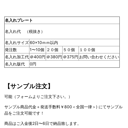
名入れプレート
名入れ代 （税抜き）
名入れサイズ
60×10ｍｍ以内
発注数
1〜10個
２０個
５０個
１００個
名入れ加工代
＠400円
＠380円
＠375円
お問い合わせください
名入れ版代
0円
【サンプル注文】
可能（フォームよりご注文下さい。）
サンプル商品代金＋発送手数料￥800＜全国一律＞) にてサンプル
品をご注文可能です！
商品はご入金後2日〜6日で納品致します。