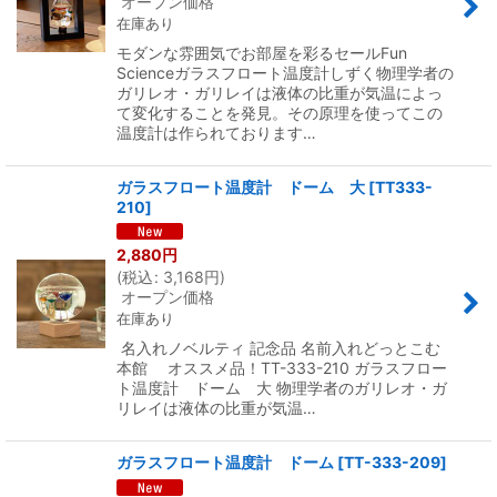
オープン価格
在庫あり
モダンな雰囲気でお部屋を彩るセールFun
Scienceガラスフロート温度計しずく物理学者の
ガリレオ・ガリレイは液体の比重が気温によっ
て変化することを発見。その原理を使ってこの
温度計は作られております…
ガラスフロート温度計 ドーム 大
[
TT333-
210
]
2,880
円
(
税込
:
3,168
円
)
オープン価格
在庫あり
名入れノベルティ 記念品 名前入れどっとこむ
本館 オススメ品！TT-333-210 ガラスフロー
ト温度計 ドーム 大 物理学者のガリレオ・ガ
リレイは液体の比重が気温…
ガラスフロート温度計 ドーム
[
TT-333-209
]