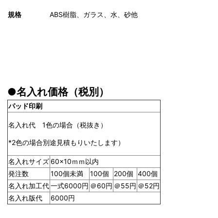
規格
ABS樹脂、ガラス、水、砂他
●名入れ価格（税別）
パッド印刷
名入れ代 1色の場合（税抜き）
*2色の場合別途見積もりいたします）
名入れサイズ
60×10ｍｍ以内
発注数
100個未満
100個
200個
400個
名入れ加工代
一式6000円
＠60円
＠55円
＠52円
名入れ版代
6000円