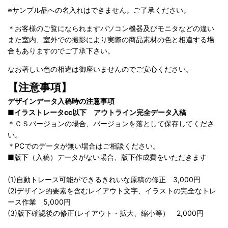
※サンプル品への名入れはできません。ご了承ください。
＊お客様のご覧になられますパソコン機器及びモニタなどの違い
また室内、室外での撮影により実際の商品素材の色と相違する場
合もありますのでご了承下さい。
なお著しい色の相違は御座いませんのでご安心ください。
【注意事項】
デザインデータ入稿時の注意事項
■イラストレータcc以下 アウトライン完全データ入稿
＊ＣＳバージョンの場合、バージョンを落として保存してくださ
い。
＊PCでのデータが無い場合はご相談ください。
■版下（入稿）データがない場合、版下作成費をいただきます
(1)自動トレース可能ができるきれいな原稿の修正 3,000円
(2)デザイン的要素を含むレイアウト文字、イラストの完全なトレ
ース作業 5,000円
(3)版下確認後の修正(レイアウト・拡大、縮小等） 2,000円