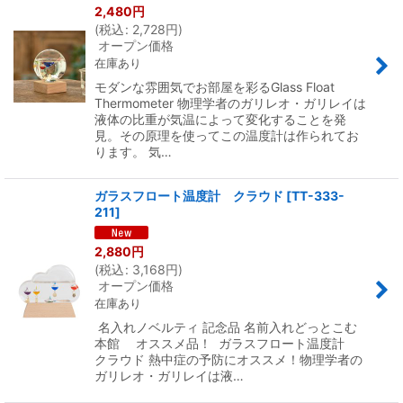
2,480
円
(
税込
:
2,728
円
)
オープン価格
在庫あり
モダンな雰囲気でお部屋を彩るGlass Float
Thermometer 物理学者のガリレオ・ガリレイは
液体の比重が気温によって変化することを発
見。その原理を使ってこの温度計は作られてお
ります。 気…
ガラスフロート温度計 クラウド
[
TT-333-
211
]
2,880
円
(
税込
:
3,168
円
)
オープン価格
在庫あり
名入れノベルティ 記念品 名前入れどっとこむ
本館 オススメ品！ ガラスフロート温度計
クラウド 熱中症の予防にオススメ！物理学者の
ガリレオ・ガリレイは液…