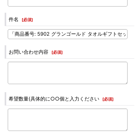
件名
[
必須
]
お問い合わせ内容
[
必須
]
希望数量(具体的に○○個と入力ください
[
必須
]