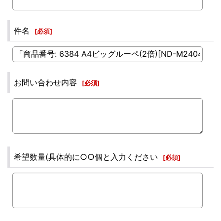
件名
[
必須
]
お問い合わせ内容
[
必須
]
希望数量(具体的に○○個と入力ください
[
必須
]