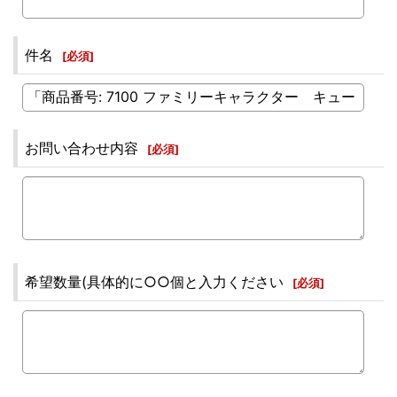
件名
[
必須
]
お問い合わせ内容
[
必須
]
希望数量(具体的に○○個と入力ください
[
必須
]