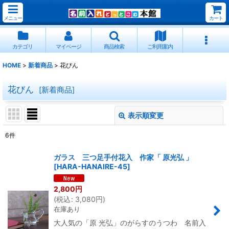
メニュー
カート
カテゴリ
マイページ
商品検索
ご利用案内
HOME
>
新着商品
>
花びん
花びん
[
新着商品
]
表示順変更
閉じる
6
件
表示数
:
ガラス 三つ足手付花入 作家「 原光弘 」
[
HARA-HANAIRE-45
]
並び順
:
2,800
円
(
税込
:
3,080
円
)
絞り込む
在庫あり
大人気の「原 光弘」のがらすのうつわ 名前入