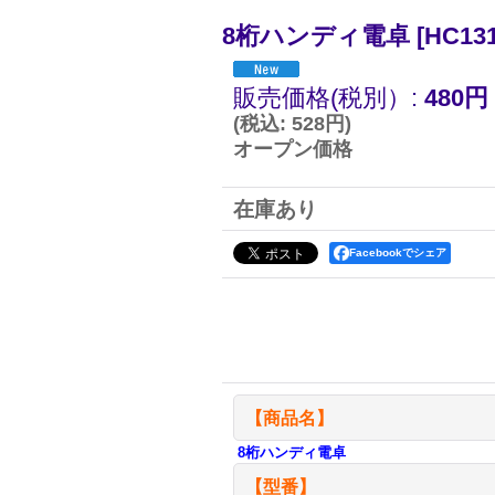
8桁ハンディ電卓
[
HC13
販売価格(税別）
:
480円
(
税込
:
528円
)
オープン価格
在庫あり
Facebookでシェア
【商品名】
8桁ハンディ電卓
【型番】