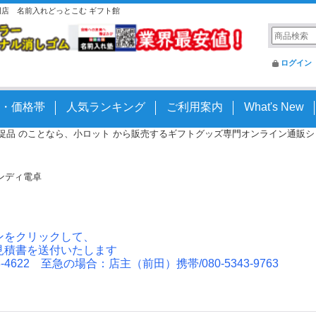
門店 名前入れどっとこむ ギフト館
ログイン
・価格帯
人気ランキング
ご利用案内
What's New
 販促品 のことなら、小ロット から販売するギフトグッズ専門オンライン通販ショッ
ンディ電卓
ンをクリックして、
見積書を送付いたします
4622 至急の場合：店主（前田）携帯/080-5343-9763