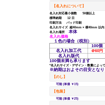
【名入れについて】
名入れ対応最小個数 50個以上
標準納期 12 日
印刷方法 パッド印刷
名入れサイズ 縦40mm × 横40mm 
本体
名入れ場所
名入れ価格
１色の場合（税別）
100個
名入れ加工代
＠60円
名入れ版代
100個未満も承ります
*名入れサイズ・デザイン・数量によっ
※納期はおよその目安となり
【のし】
可能 (単価 ￥15)
【包装】
可能 (単価 ￥25)