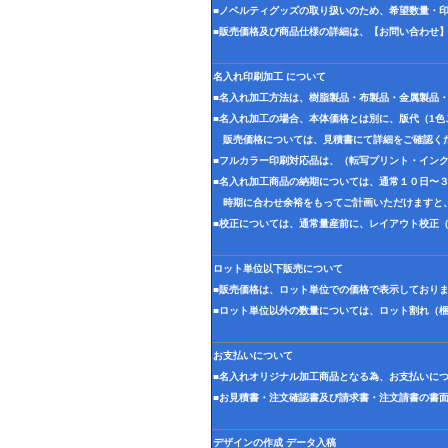
■ノベルティグッズの取り扱いのため、希望数量・
■販売価格及び商品仕様の詳細は、【お問い合わせ
名入れ印刷加工 について
■名入れ加工方法は、樹脂製品・布製品・金属製品
■名入れ加工の場合、本体価格とは別に、版代（1
販売価格については、見積書にて詳細をご確認く
■フルカラー印刷対応品は、（転写プリント・イン
■名入れ加工商品の納期については、通常１０日〜
時期に合わせ余裕をもってご計画いただけますと
■校正については、通常量産前に、レイアウト校正
ロット単位以下販売について
■販売価格は、ロット単位での価格で表示しており
■ロット単位以外の数量については、ロット割れ（
お支払いについて
■名入れオリジナル加工商品となる為、お支払いに
■お見積書・注文確認書及び請求書・注文請書の書
デザインの作成 データ入稿