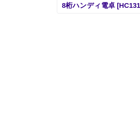
8桁ハンディ電卓
[
HC13