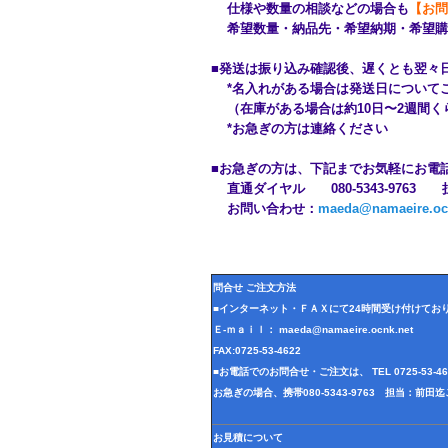
仕様や数量の相談などの場合も
【お問
希望数量・納品先・希望納期・希望購
■発送は振り込み確認後、遅くとも翌
*名入れがある場合は発送日につい
（在庫がある場合は約10日〜2週
*お急ぎの方は連絡ください
■お急ぎの方は、下記までお気軽にお
直通ダイヤル 080-5343-9763
お問い合わせ：
maeda@namaeire.oc
問合せ ご注文方法
■インターネット・ＦＡＸにて24時間受け付けてお
Ｅ-ｍａｉｌ： maeda@namaeire.ocnk.net
FAX:0725-53-4622
■お電話でのお問合せ・ご注文は、 TEL 0725-53-
お急ぎの場合、携帯080-5343-9763 担当：前
お見積について