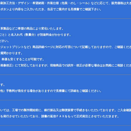
印刷加工方法・デザイン・希望納期・外装仕様（包装・のし・シール）などに応じて、販売価格は大
】ボタンより内容をご入力いただき、当店でご案内する見積書でご確認下さい。
・革製品などご希望の商品により変化いたします。
色ごと）と名入れ代（数量分）が別途料金がかかります。
ださい。
クジェットプリントなど）商品詳細ページに対応の可否について記載しておりますので、ご確認くだ
３週間かかります。
、単価も安くすることが可能です。
（画像校正）にて対応しておりますが、現物商品での試作・校正が必要な場合はお気軽にご相談くだ
ます。
梱包）手数料が発生する場合がありますので見積書にて詳細をご確認ください。
ついては、工場での製作開始前に、銀行振込又は郵便振替で手続きをいただいております。ご入金確
面を発行させていただいており、請書の返信ＦＡＸをもって正式発注とさせていただきます。