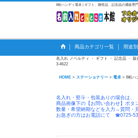
8桁ハンディ電卓 | ギフト、贈答品、記念品の通販専
商品カテゴリ一覧
用途別
名入れ ノベルティ ・ ギフト ・ 記念品 ・
3-4622
HOME
>
ステーショナリー
>
電卓
>
8桁ハ
名入れ・熨斗・包装ありの場合は、
商品画像下の【お問い合わせ】ボタ
数量・希望納期などを入力→質問・
お急ぎの方はお電話にて ☎0725-53-