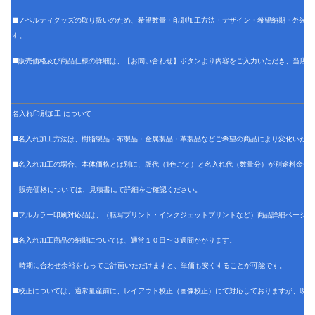
■ノベルティグッズの取り扱いのため、希望数量・印刷加工方法・デザイン・希望納期・外装仕
す。
■販売価格及び商品仕様の詳細は、【お問い合わせ】ボタンより内容をご入力いただき、当店で
名入れ印刷加工 について
■名入れ加工方法は、樹脂製品・布製品・金属製品・革製品などご希望の商品により変化いたし
■名入れ加工の場合、本体価格とは別に、版代（1色ごと）と名入れ代（数量分）が別途料金が
販売価格については、見積書にて詳細をご確認ください。
■フルカラー印刷対応品は、（転写プリント・インクジェットプリントなど）商品詳細ページに
■名入れ加工商品の納期については、通常１０日〜３週間かかります。
時期に合わせ余裕をもってご計画いただけますと、単価も安くすることが可能です。
■校正については、通常量産前に、レイアウト校正（画像校正）にて対応しておりますが、現物