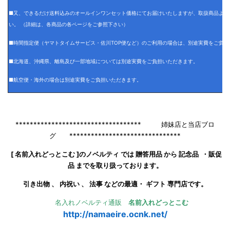
■又、できるだけ送料込みのオールインワンセット価格にてお届けいたしますが、取扱商品より
い。 （詳細は、各商品の各ページをご参照下さい）
■時間指定便（ヤマトタイムサービス・佐川TOP便など）のご利用の場合は、別途実費をご負担
■北海道、沖縄県、離島及び一部地域については別途実費をご負担いただきます。
■航空便・海外の場合は別途実費をご負担いただきます。
*********************************** 姉妹店と当店ブロ
グ *******************************
[ 名前入れどっとこむ ]のノベルティ では 贈答用品 から 記念品 ・販促
品 までを取り扱っております。
引き出物 、 内祝い 、 法事 などの最適・ ギフト 専門店です。
名入れノベルティ通販
名前入れどっとこむ
http://namaeire.ocnk.net/