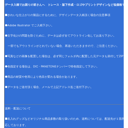
データ入稿でお困りの皆さんへ トレース・版下作成・ロゴやプリントデザインなど低価格でデ
■きれいな仕上がりの製品にするために、デザインデータ入稿頂く場合の注意事項
●Adobe Illustrator でご入稿下さい。
●文字化けの問題を防ぐために、データは必ず全てアウトライン化してお送り下さい。
一部でもアウトラインがとれていない場合、再送いただきますので、ご注意ください。
●写真などの画像を配置した場合は、必ず同じフォルダ内に配置した元データも添付してZIPフ
●色指定する場合は、DIC・PANETONEナンバーで特色指定して下さい。
●商品の材質や色等により色目が変わる場合があります。
●データをご送付頂く場合、メールで上記アドレス迄ご送付下さい。
送料・配送について
■名入れグッズなどオリジナル商品多数の取り扱いのため、送料については、配送先が１箇所の
応しております。