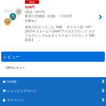
328
円
(
税込
:
361
円
)
希望小売価格（定価）
:
1,000
円
在庫あり
名前入れどっとこむ 本館 オススメ品！MT-
29314 スヌーピー2WAYアナログクロック カラ
フルでシンプルなキャラクターズクロック【商
品名】 …
レビュー
0
件のレビュー
HOME
ショッピングカート
マイページ