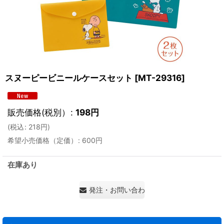
スヌーピービニールケースセット
[
MT-29316
]
販売価格(税別）
:
198
円
(
税込
:
218
円
)
希望小売価格（定価）
:
600
円
在庫あり
発注・お問い合わせ・見積もり依頼