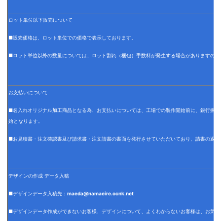
ロット単位以下販売について
■販売価格は、ロット単位での価格で表示しております。
■ロット単位以外の数量については、ロット割れ（梱包）手数料が発生する場合がありますので
お支払いについて
■名入れオリジナル加工商品となる為、お支払いについては、工場での製作開始前に、銀行振込
始となります。
■お見積書・注文確認書及び請求書・注文請書の書面を発行させていただいており、請書の返信
デザインの作成 データ入稿
■デザインデータ入稿先：
maeda@namaeire.ocnk.net
■デザインデータ作成ができないお客様、デザインについて、よくわからないお客様は、お気軽