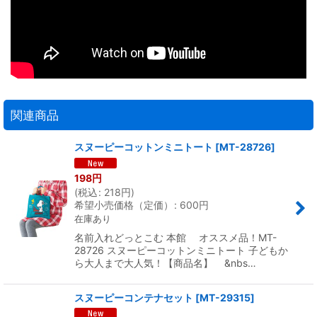
関連商品
スヌーピーコットンミニトート
[
MT-28726
]
198
円
(
税込
:
218
円
)
希望小売価格（定価）
:
600
円
在庫あり
名前入れどっとこむ 本館 オススメ品！MT-
28726 スヌーピーコットンミニトート 子どもか
ら大人まで大人気！【商品名】 &nbs…
スヌーピーコンテナセット
[
MT-29315
]