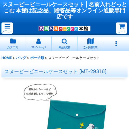
スヌーピービニールケースセット | 名前入れどっと
こむ 本館は記念品、贈答品等オンライン通販専門
店です
メニュー
カート
カテゴリ
マイページ
商品検索
ご利用案内
HOME
>
バッグ
>
ポーチ類
>
スヌーピービニールケースセット
スヌーピービニールケースセット
[
MT-29316
]