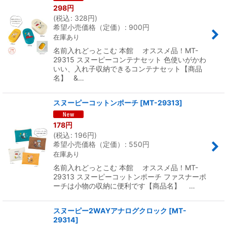
298
円
(
税込
:
328
円
)
希望小売価格（定価）
:
900
円
在庫あり
名前入れどっとこむ 本館 オススメ品！MT-
29315 スヌーピーコンテナセット 色使いがかわ
いい、入れ子収納できるコンテナセット【商品
名】 &…
スヌーピーコットンポーチ
[
MT-29313
]
178
円
(
税込
:
196
円
)
希望小売価格（定価）
:
550
円
在庫あり
名前入れどっとこむ 本館 オススメ品！MT-
29313 スヌーピーコットンポーチ ファスナーポ
ーチは小物の収納に便利です【商品名】 …
スヌーピー2WAYアナログクロック
[
MT-
29314
]