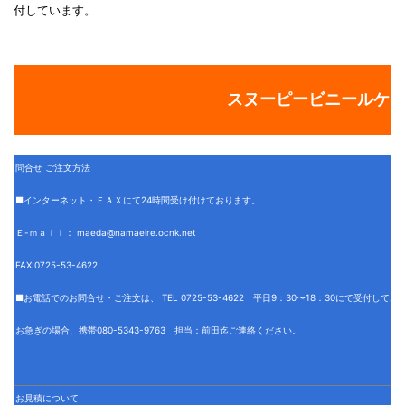
付しています。
スヌーピービニールケ
問合せ ご注文方法
■インターネット・ＦＡＸにて24時間受け付けております。
Ｅ-ｍａｉｌ： maeda@namaeire.ocnk.net
FAX:0725-53-4622
■お電話でのお問合せ・ご注文は、 TEL 0725-53-4622 平日9：30〜18：30にて受付して
お急ぎの場合、携帯080-5343-9763 担当：前田迄ご連絡ください。
お見積について