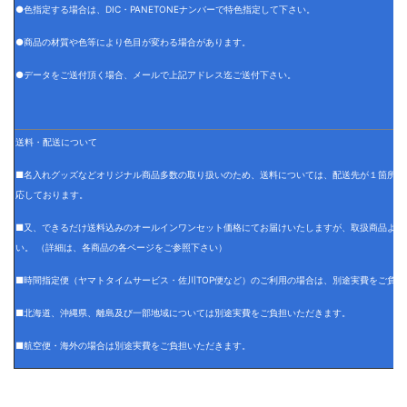
●色指定する場合は、DIC・PANETONEナンバーで特色指定して下さい。
●商品の材質や色等により色目が変わる場合があります。
●データをご送付頂く場合、メールで上記アドレス迄ご送付下さい。
送料・配送について
■名入れグッズなどオリジナル商品多数の取り扱いのため、送料については、配送先が１箇所の
応しております。
■又、できるだけ送料込みのオールインワンセット価格にてお届けいたしますが、取扱商品より
い。 （詳細は、各商品の各ページをご参照下さい）
■時間指定便（ヤマトタイムサービス・佐川TOP便など）のご利用の場合は、別途実費をご負担
■北海道、沖縄県、離島及び一部地域については別途実費をご負担いただきます。
■航空便・海外の場合は別途実費をご負担いただきます。