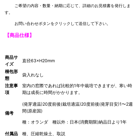
ご希望の内容・数量・納期に応じて、詳細のお見積書を発行しま
す。
お問い合わせボタンをクリックして送信して下さい。
【商品仕様】
商品サ
直径63×H20mm
イズ
梱包形
袋入れなし
態
注意事
室内の窓際であれば比較的1年中栽培できますが、寒い時
項
期は成長に時間がかかります。
(発芽適温)20度前後(栽培適温)20度前後(発芽目安)1〜2週
間(原産国)
備考
種：オランダ 種以外：日本(消費期限)納品日より1年
付属品
種、圧縮乾燥土、取説