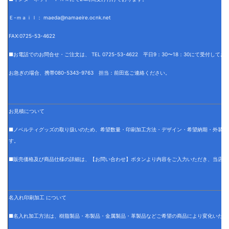
Ｅ-ｍａｉｌ： maeda@namaeire.ocnk.net
FAX:0725-53-4622
■お電話でのお問合せ・ご注文は、 TEL 0725-53-4622 平日9：30〜18：30にて受付して
お急ぎの場合、携帯080-5343-9763 担当：前田迄ご連絡ください。
お見積について
■ノベルティグッズの取り扱いのため、希望数量・印刷加工方法・デザイン・希望納期・外装仕
す。
■販売価格及び商品仕様の詳細は、【お問い合わせ】ボタンより内容をご入力いただき、当店で
名入れ印刷加工 について
■名入れ加工方法は、樹脂製品・布製品・金属製品・革製品などご希望の商品により変化いたし