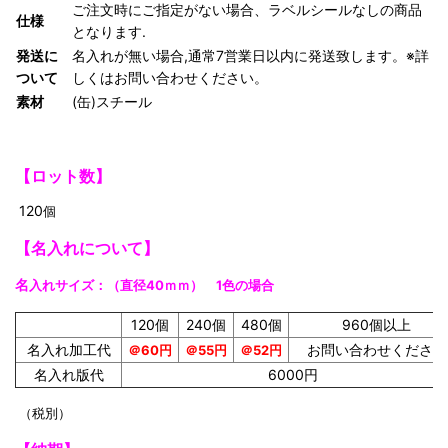
ご注文時にご指定がない場合、ラベルシールなしの商品
仕様
となります.
発送に
名入れが無い場合,通常7営業日以内に発送致します。※詳
ついて
しくはお問い合わせください。
素材
(缶)スチール
【ロット数】
120
個
【名入れについて】
名
入れサイズ
：（直径40ｍｍ） 1色の場合
120個
240個
480個
960個以上
名入れ加工代
お問い合わせください
＠60円
＠55円
＠52円
名入れ版代
6000円
（税別）