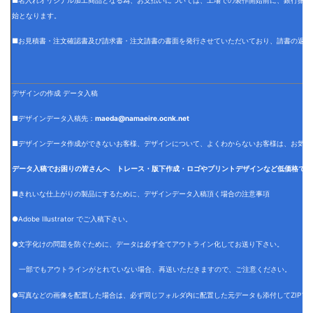
■名入れオリジナル加工商品となる為、お支払いについては、工場での製作開始前に、銀行振込
始となります。
■お見積書・注文確認書及び請求書・注文請書の書面を発行させていただいており、請書の返信
デザインの作成 データ入稿
■デザインデータ入稿先：
maeda@namaeire.ocnk.net
■デザインデータ作成ができないお客様、デザインについて、よくわからないお客様は、お気軽
データ入稿でお困りの皆さんへ トレース・版下作成・ロゴやプリントデザインなど低価格でデ
■きれいな仕上がりの製品にするために、デザインデータ入稿頂く場合の注意事項
●Adobe Illustrator でご入稿下さい。
●文字化けの問題を防ぐために、データは必ず全てアウトライン化してお送り下さい。
一部でもアウトラインがとれていない場合、再送いただきますので、ご注意ください。
●写真などの画像を配置した場合は、必ず同じフォルダ内に配置した元データも添付してZIPフ