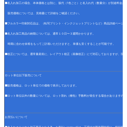
■名入れ加工の場合、本体価格とは別に、版代（1色ごと）と名入れ代（数量分）が別途料金が
販売価格については、見積書にて詳細をご確認ください。
■フルカラー印刷対応品は、（転写プリント・インクジェットプリントなど）商品詳細ページに
■名入れ加工商品の納期については、通常１０日〜３週間かかります。
時期に合わせ余裕をもってご計画いただけますと、単価も安くすることが可能です。
■校正については、通常量産前に、レイアウト校正（画像校正）にて対応しておりますが、現物
ロット単位以下販売について
■販売価格は、ロット単位での価格で表示しております。
■ロット単位以外の数量については、ロット割れ（梱包）手数料が発生する場合がありますので
お支払いについて