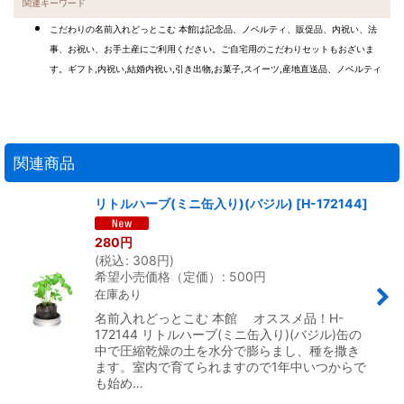
関連キーワード
こだわりの名前入れどっとこむ 本館は記念品、ノベルティ、販促品、内祝い、法
事、お祝い、お手土産にご利用ください。ご自宅用のこだわりセットもおざいま
す。ギフト,内祝い,結婚内祝い,引き出物,お菓子,スイーツ,産地直送品、ノベルティ
関連商品
リトルハーブ(ミニ缶入り)(バジル)
[
H-172144
]
280
円
(
税込
:
308
円
)
希望小売価格（定価）
:
500
円
在庫あり
名前入れどっとこむ 本館 オススメ品！H-
172144 リトルハーブ(ミニ缶入り)(バジル)缶の
中で圧縮乾燥の土を水分で膨らまし、種を撒き
ます。室内で育てられますので1年中いつからで
も始め…