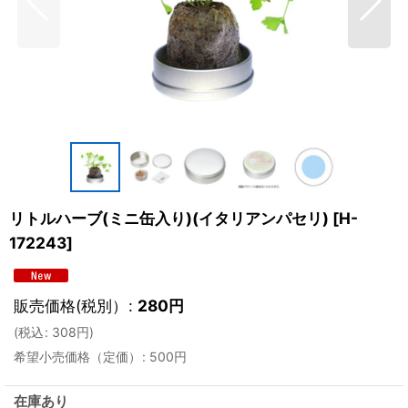
リトルハーブ(ミニ缶入り)(イタリアンパセリ)
[
H-
172243
]
販売価格(税別）
:
280
円
(
税込
:
308
円
)
希望小売価格（定価）
:
500
円
在庫あり