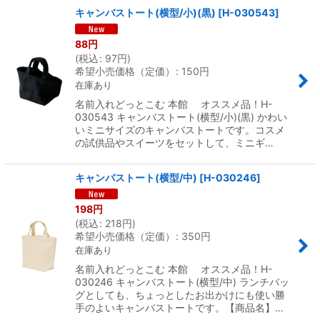
キャンバストート(横型/小)(黒)
[
H-030543
]
88
円
(
税込
:
97
円
)
希望小売価格（定価）
:
150
円
在庫あり
名前入れどっとこむ 本館 オススメ品！H-
030543 キャンバストート(横型/小)(黒) かわい
いミニサイズのキャンバストートです。コスメ
の試供品やスイーツをセットして、ミニギ…
キャンバストート(横型/中)
[
H-030246
]
198
円
(
税込
:
218
円
)
希望小売価格（定価）
:
350
円
在庫あり
名前入れどっとこむ 本館 オススメ品！H-
030246 キャンバストート(横型/中) ランチバッ
グとしても、ちょっとしたお出かけにも使い勝
手のよいキャンバストートです。【商品名】…