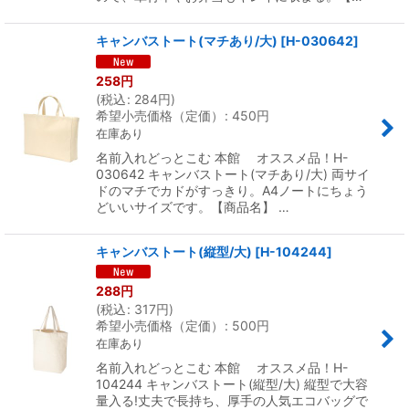
キャンバストート(マチあり/大)
[
H-030642
]
258
円
(
税込
:
284
円
)
希望小売価格（定価）
:
450
円
在庫あり
名前入れどっとこむ 本館 オススメ品！H-
030642 キャンバストート(マチあり/大) 両サイ
ドのマチでカドがすっきり。A4ノートにちょう
どいいサイズです。【商品名】 …
キャンバストート(縦型/大)
[
H-104244
]
288
円
(
税込
:
317
円
)
希望小売価格（定価）
:
500
円
在庫あり
名前入れどっとこむ 本館 オススメ品！H-
104244 キャンバストート(縦型/大) 縦型で大容
量入る!丈夫で長持ち、厚手の人気エコバッグで