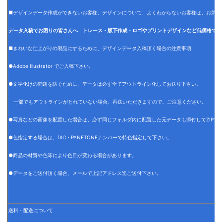
■デザインデータ作成ができないお客様、デザインについて、よくわからないお客様は、お気軽
データ入稿でお困りの皆さんへ トレース・版下作成・ロゴやプリントデザインなど低価格でデ
■きれいな仕上がりの製品にするために、デザインデータ入稿頂く場合の注意事項
●Adobe Illustrator でご入稿下さい。
●文字化けの問題を防ぐために、データは必ず全てアウトライン化してお送り下さい。
一部でもアウトラインがとれていない場合、再送いただきますので、ご注意ください。
●写真などの画像を配置した場合は、必ず同じフォルダ内に配置した元データも添付してZIPフ
●色指定する場合は、DIC・PANETONEナンバーで特色指定して下さい。
●商品の材質や色等により色目が変わる場合があります。
●データをご送付頂く場合、メールで上記アドレス迄ご送付下さい。
送料・配送について