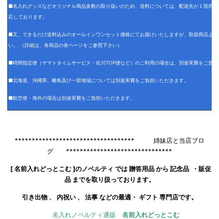
■名入れグッズなどオリジナル商品多数の取り扱いのため、送料については、配送先が１箇所の
応しております。
■又、できるだけ送料込みのオールインワンセット価格にてお届けいたしますが、取扱商品より
い。 （詳細は、各商品の各ページをご参照下さい）
■時間指定便（ヤマトタイムサービス・佐川TOP便など）のご利用の場合は、別途実費をご負担
■北海道、沖縄県、離島及び一部地域については別途実費をご負担いただきます。
■航空便・海外の場合は別途実費をご負担いただきます。
*********************************** 姉妹店と当店ブロ
グ *******************************
[ 名前入れどっとこむ ]のノベルティ では 贈答用品 から 記念品 ・販促
品 までを取り扱っております。
引き出物 、 内祝い 、 法事 などの最適・ ギフト 専門店です。
名入れノベルティ通販
名前入れどっとこむ