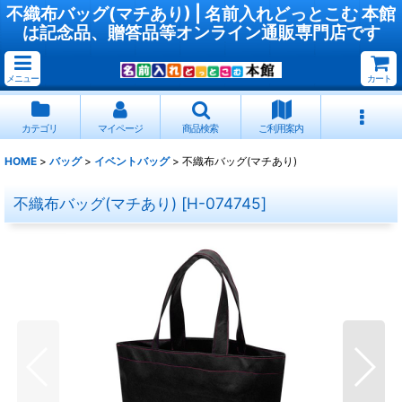
不織布バッグ(マチあり) | 名前入れどっとこむ 本館
は記念品、贈答品等オンライン通販専門店です
メニュー
カート
カテゴリ
マイページ
商品検索
ご利用案内
HOME
>
バッグ
>
イベントバッグ
>
不織布バッグ(マチあり)
不織布バッグ(マチあり)
[
H-074745
]