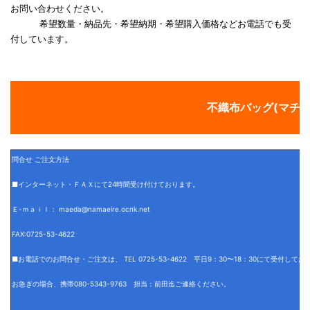
お問い合わせください。
希望数量・納品先・希望納期・希望購入価格などお電話でも受
付しています。
不織布バッグ(マチあ
問合せ ご注文方法
■インターネット・ＦＡＸにて24時間受け付けております。
Ｅ-ｍａｉｌ： maeda@namaeire.ocnk.net
FAX:0725-53-4622
■お電話でのお問合せ・ご注文は、 TEL 0725-53-4622 平日9：30〜18：30にて受付して
お急ぎの場合、携帯080-5343-9763 担当：前田迄ご連絡ください。