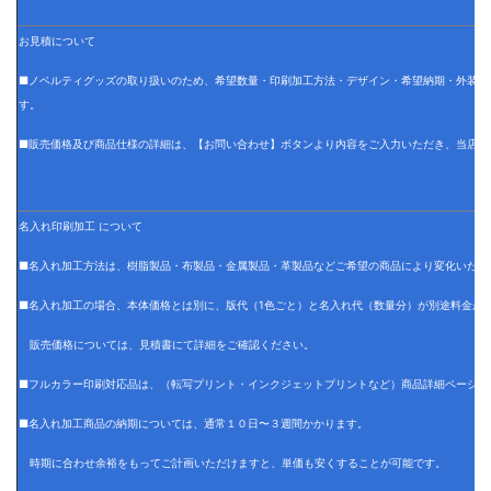
お見積について
■ノベルティグッズの取り扱いのため、希望数量・印刷加工方法・デザイン・希望納期・外装仕
す。
■販売価格及び商品仕様の詳細は、【お問い合わせ】ボタンより内容をご入力いただき、当店で
名入れ印刷加工 について
■名入れ加工方法は、樹脂製品・布製品・金属製品・革製品などご希望の商品により変化いたし
■名入れ加工の場合、本体価格とは別に、版代（1色ごと）と名入れ代（数量分）が別途料金が
販売価格については、見積書にて詳細をご確認ください。
■フルカラー印刷対応品は、（転写プリント・インクジェットプリントなど）商品詳細ページに
■名入れ加工商品の納期については、通常１０日〜３週間かかります。
時期に合わせ余裕をもってご計画いただけますと、単価も安くすることが可能です。