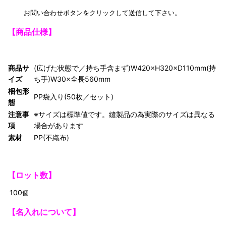
お問い合わせボタンをクリックして送信して下さい。
【商品仕様】
商品サ
(広げた状態で／持ち手含まず)W420×H320×D110mm(持
イズ
ち手)W30×全長560mm
梱包形
PP袋入り(50枚／セット)
態
注意事
※サイズは標準値です。縫製品の為実際のサイズは異なる
項
場合があります
素材
PP(不織布)
【ロット数】
100
個
【名入れについて】