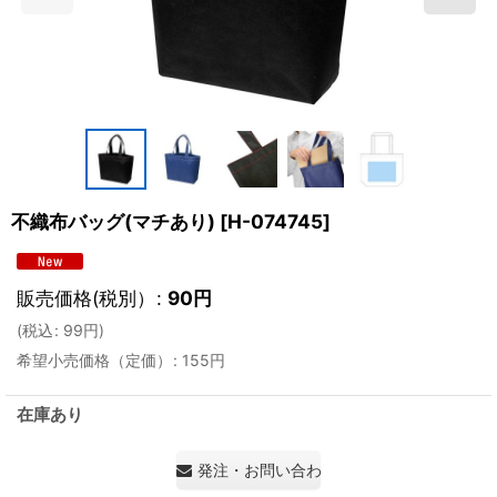
不織布バッグ(マチあり)
[
H-074745
]
販売価格(税別）
:
90
円
(
税込
:
99
円
)
希望小売価格（定価）
:
155
円
在庫あり
発注・お問い合わせ・見積もり依頼