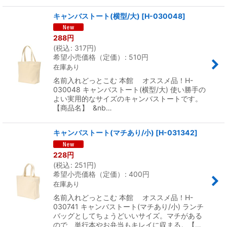
キャンバストート(横型/大)
[
H-030048
]
288
円
(
税込
:
317
円
)
希望小売価格（定価）
:
510
円
在庫あり
名前入れどっとこむ 本館 オススメ品！H-
030048 キャンバストート(横型/大) 使い勝手の
よい実用的なサイズのキャンバストートです。
【商品名】 &nb…
キャンバストート(マチあり/小)
[
H-031342
]
228
円
(
税込
:
251
円
)
希望小売価格（定価）
:
400
円
在庫あり
名前入れどっとこむ 本館 オススメ品！H-
030741 キャンバストート(マチあり/小) ランチ
バッグとしてちょうどいいサイズ。マチがある
ので、単行本やお弁当もキレイに収まる。【…