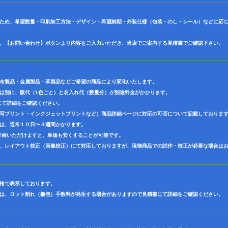
のため、希望数量・印刷加工方法・デザイン・希望納期・外装仕様（包装・のし・シール）などに応
は、【お問い合わせ】ボタンより内容をご入力いただき、当店でご案内する見積書でご確認下さい。
・布製品・金属製品・革製品などご希望の商品により変化いたします。
とは別に、版代（1色ごと）と名入れ代（数量分）が別途料金がかかります。
て詳細をご確認ください。
転写プリント・インクジェットプリントなど）商品詳細ページに対応の可否について記載しておりま
ては、通常１０日〜３週間かかります。
画いただけますと、単価も安くすることが可能です。
に、レイアウト校正（画像校正）にて対応しておりますが、現物商品での試作・校正が必要な場合は
価格で表示しております。
ては、ロット割れ（梱包）手数料が発生する場合がありますので見積書にて詳細をご確認ください。