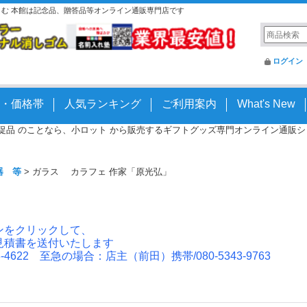
とこむ 本館は記念品、贈答品等オンライン通販専門店です
ログイン
・価格帯
人気ランキング
ご利用案内
What's New
 販促品 のことなら、小ロット から販売するギフトグッズ専門オンライン通販ショッ
器 等
>
ガラス カラフェ 作家「原光弘」
ンをクリックして、
見積書を送付いたします
4622 至急の場合：店主（前田）携帯/080-5343-9763