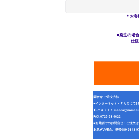
＊お客
■発注の場合、
仕様や数
希
問合せ ご注文方法
■インターネット・ＦＡＸにて2
Ｅ-ｍａｉｌ： maeda@namaeire
FAX:0725-53-4622
■お電話でのお問合せ・ご注文は、 T
お急ぎの場合、携帯080-5343