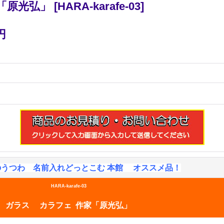
「原光弘」
[
HARA-karafe-03
]
円
のうつわ 名前入れどっとこむ 本館 オススメ品！
HARA-karafe-03
ガラス カラフェ 作家「原光弘」