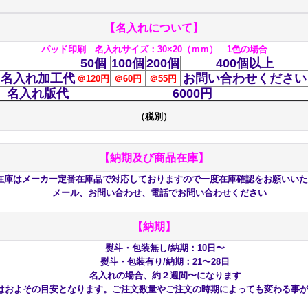
【名入れについて】
パッド印刷 名
入れサイズ：30×20（ｍｍ） 1色の場合
50個
100個
200個
400個以上
名入れ加工代
お問い合わせください
＠120円
＠60
円
＠55円
名入れ版代
6000円
（税別）
【納期及び商品在庫】
はメーカー定番在庫品で対応しておりますので一度在庫確認をお願いいた
メール、お問い合わせ、電話でお問い合わせください
【納期】
熨斗・包装無し/納期：10日〜
熨斗・包装有り/納期：21〜28日
名入れの場合、約２週間〜になります
およその目安となります。ご注文数量やご注文の時期によっても変わる事が