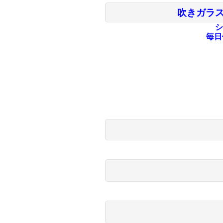
吹きガラ
シ
毎日