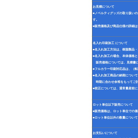
お見積について
■ノベルティグッズの取り扱い
す。
■販売価格及び商品仕様の詳細
名入れ印刷加工 について
■名入れ加工方法は、樹脂製品
■名入れ加工の場合、本体価格
販売価格については、見積書に
■フルカラー印刷対応品は、（
■名入れ加工商品の納期につい
時期に合わせ余裕をもってご計
■校正については、通常量産前
ロット単位以下販売について
■販売価格は、ロット単位での
■ロット単位以外の数量につい
お支払いについて