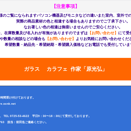
【注意事項】
様のご覧になられますパソコン機器及びモニタなどの違いまた室内、室外で
実際の商品素材の色と相違する場合もありますのでご了承下さい。
なお著しい色の相違は御座いませんのでご安心ください。
在庫数量及び名入れが有無がありますのでまずは
【お問い合わせ】
にて
量の相談などの場合も
【お問い合わせ】
よりお気軽にお問い合わせ
望数量・納品先・希望納期・希望購入価格などお電話でも受付していま
ガラス カラフェ 作家「原光弘」
4時間受け付けております。
.ocnk.net
EL 0725-53-4622 平日9：30〜18：30にて受付しております。
-9763 担当：前田迄ご連絡ください。