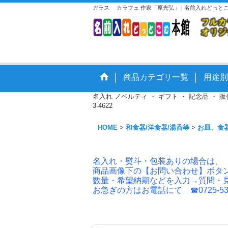
ガラス カラフェ 作家「原光弘」 | 名前入れどっ
商品カテゴリ一覧
用途別
名入れ ノベルティ ・ ギフト ・ 記念品 ・
3-4622
HOME
>
和食器/洋食器/湯呑等
>
お皿、食
名入れ・熨斗・包装ありの場合は、
商品画像下の【お問い合わせ】ボタ
数量・希望納期などを入力→質問・
お急ぎの方はお電話にて ☎0725-53-