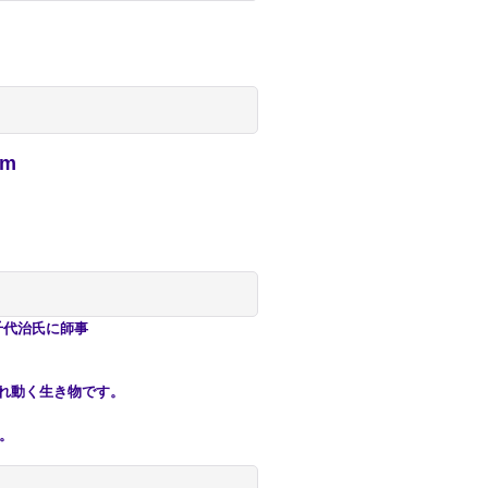
cm
原千代治氏に師事
れ動く生き物です。
。