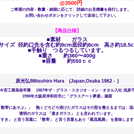
@3500円
ご希望の内容・数量・納期に応じて、詳細のお見積書を発行します。
お問い合わせボタンをクリックして送信して下さい。
【商品仕様】
■素材 ガラス
サイズ 径約口先を含む約9cm底径約8cm 高さ約18.5
■手触り つるつるしています。
■重さ 約360〜400g
■容量 約550ｃｃ
原光弘/Mitsuhiro Hara (Japan,Osaka 1962 - )
府立今宮工業高校卒業 1987年ザ・グラス・スタジオ・イン・オタル入社 浅
1998年大阪府岸和田市に「グラスアート夢屋」築窯
「数寄にあそぶ」」 熱くどろどろ溶けたガラスはその型を整えるまでは、流
透明のガラスは 「透きガラス」 とも言われています。
「すき」 と言う言葉に 「数寄」 と言う言葉もあり「風流風雅」 を意味します