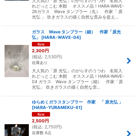
大人気の「原 光弘」のがらすのうつわ 名前入
れどっとこむ 本館 オススメ品！HARA-WAVE-
26ガラス Wave タンブラー（丸） 作家「 原
光弘 」 吹きガラスの描く自然な歪みを捉え…
ガラス Wave タンブラー（細） 作家「原光
弘」
[
HARA-WAVE-04
]
2,300
円
(
税込
:
2,530
円
)
在庫あり
大人気の「原 光弘」のがらすのうつわ 名前入
れどっとこむ 本館 オススメ品！HARA-WAVE-
04 ガラス Wave タンブラー（細） 作家「原
光弘」 吹きガラスの描く自然な歪…
ゆらめくガラスタンブラー 作家 「 原光弘 」
[
HARA-YURAMEKU-41
]
2,500
円
(
税込
:
2,750
円
)
在庫数 6点