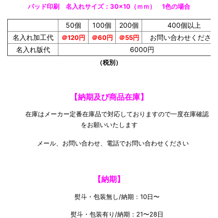
パッド印刷 名
入れサイズ：30×10（ｍｍ） 1色の場合
50個
100個
200個
400個以上
名入れ加工代
お問い合わせください
＠120円
＠60
円
＠55円
名入れ版代
6000円
（税別）
【納期及び商品在庫】
在庫はメーカー定番在庫品で対応しておりますので一度在庫確認
をお願いいたします
メール、お問い合わせ、電話でお問い合わせください
【納期】
熨斗・包装無し/納期：10日〜
熨斗・包装有り/納期：21〜28日