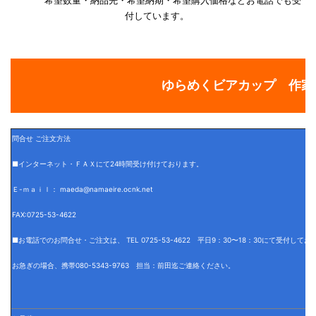
付しています。
ゆらめくビアカップ 作家「
問合せ ご注文方法
■インターネット・ＦＡＸにて24時間受け付けております。
Ｅ-ｍａｉｌ： maeda@namaeire.ocnk.net
FAX:0725-53-4622
■お電話でのお問合せ・ご注文は、 TEL 0725-53-4622 平日9：30〜18：30にて受付して
お急ぎの場合、携帯080-5343-9763 担当：前田迄ご連絡ください。