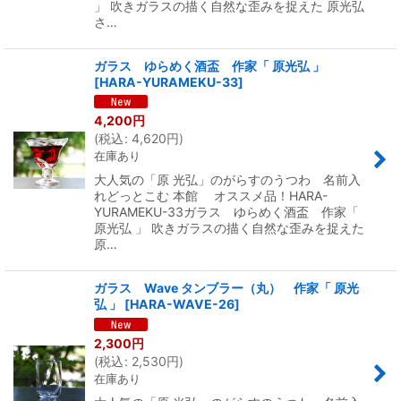
」 吹きガラスの描く自然な歪みを捉えた 原光弘
さ…
ガラス ゆらめく酒盃 作家「 原光弘 」
[
HARA-YURAMEKU-33
]
4,200
円
(
税込
:
4,620
円
)
在庫あり
大人気の「原 光弘」のがらすのうつわ 名前入
れどっとこむ 本館 オススメ品！HARA-
YURAMEKU-33ガラス ゆらめく酒盃 作家「
原光弘 」 吹きガラスの描く自然な歪みを捉えた
原…
ガラス Wave タンブラー（丸） 作家「 原光
弘 」
[
HARA-WAVE-26
]
2,300
円
(
税込
:
2,530
円
)
在庫あり