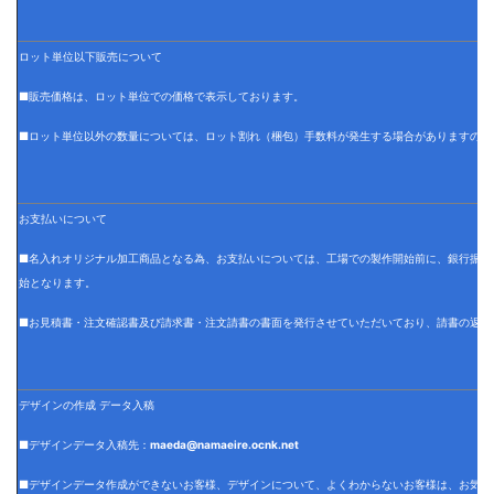
ロット単位以下販売について
■販売価格は、ロット単位での価格で表示しております。
■ロット単位以外の数量については、ロット割れ（梱包）手数料が発生する場合がありますので
お支払いについて
■名入れオリジナル加工商品となる為、お支払いについては、工場での製作開始前に、銀行振込
始となります。
■お見積書・注文確認書及び請求書・注文請書の書面を発行させていただいており、請書の返信
デザインの作成 データ入稿
■デザインデータ入稿先：
maeda@namaeire.ocnk.net
■デザインデータ作成ができないお客様、デザインについて、よくわからないお客様は、お気軽