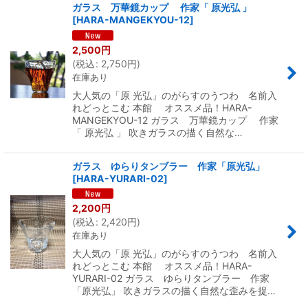
ガラス 万華鏡カップ 作家「 原光弘 」
[
HARA-MANGEKYOU-12
]
2,500
円
(
税込
:
2,750
円
)
在庫あり
大人気の「原 光弘」のがらすのうつわ 名前入
れどっとこむ 本館 オススメ品！HARA-
MANGEKYOU-12 ガラス 万華鏡カップ 作家
「 原光弘 」 吹きガラスの描く自然な…
ガラス ゆらりタンブラー 作家「原光弘」
[
HARA-YURARI-02
]
2,200
円
(
税込
:
2,420
円
)
在庫あり
大人気の「原 光弘」のがらすのうつわ 名前入
れどっとこむ 本館 オススメ品！HARA-
YURARI-02 ガラス ゆらりタンブラー 作家
「原光弘」 吹きガラスの描く自然な歪みを捉…