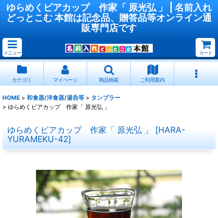
ゆらめくビアカップ 作家「 原光弘 」 | 名前入れ
どっとこむ 本館は記念品、贈答品等オンライン通
販専門店です
メニュー
カート
カテゴリ
マイページ
商品検索
ご利用案内
HOME
>
和食器/洋食器/湯呑等
>
タンブラー
>
ゆらめくビアカップ 作家「 原光弘 」
ゆらめくビアカップ 作家「 原光弘 」
[
HARA-
YURAMEKU-42
]