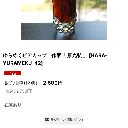
ゆらめくビアカップ 作家「 原光弘 」
[
HARA-
YURAMEKU-42
]
販売価格(税別）
:
2,500
円
(
税込
:
2,750
円
)
在庫あり
発注・お問い合わせ・見積もり依頼