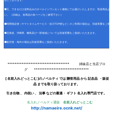
■又、できるだけ送料込みのオールインワンセット価格にてお届けいたしますが、取扱商品より
い。 （詳細は、各商品の各ページをご参照下さい）
■時間指定便（ヤマトタイムサービス・佐川TOP便など）のご利用の場合は、別途実費をご負担
■北海道、沖縄県、離島及び一部地域については別途実費をご負担いただきます。
■航空便・海外の場合は別途実費をご負担いただきます。
*********************************** 姉妹店と当店ブロ
グ *******************************
[ 名前入れどっとこむ ]のノベルティ では 贈答用品 から 記念品 ・販促
品 までを取り扱っております。
引き出物 、 内祝い 、 法事 などの最適・ ギフト 名入れ専門店です。
名入れノベルティ通販
名前入れどっとこむ
http://namaeire.ocnk.net/