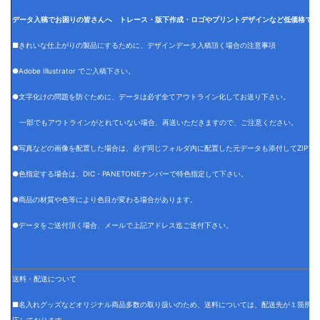
データ入稿でお困りの皆さんへ トレース・版下作成・ロゴやプリントデザインなど低価格でデ
■きれいな仕上がりの製品にするために、デザインデータ入稿頂く場合の注意事項
●Adobe Illustrator でご入稿下さい。
●文字化けの問題を防ぐために、データは必ず全てアウトライン化してお送り下さい。
一部でもアウトラインがとれていない場合、再送いただきますので、ご注意ください。
●写真などの画像を配置した場合は、必ず同じフォルダ内に配置した元データも添付してZIPフ
●色指定する場合は、DIC・PANETONEナンバーで特色指定して下さい。
●商品の材質や色等により色目が変わる場合があります。
●データをご送付頂く場合、メールで上記アドレス迄ご送付下さい。
送料・配送について
■名入れグッズなどオリジナル商品多数の取り扱いのため、送料については、配送先が１箇所の
応しております。