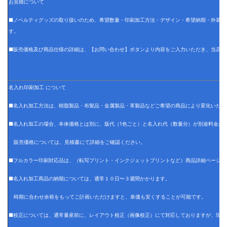
お見積について
■ノベルティグッズの取り扱いのため、希望数量・印刷加工方法・デザイン・希望納期・外装仕
す。
■販売価格及び商品仕様の詳細は、【お問い合わせ】ボタンより内容をご入力いただき、当店で
名入れ印刷加工 について
■名入れ加工方法は、樹脂製品・布製品・金属製品・革製品などご希望の商品により変化いたし
■名入れ加工の場合、本体価格とは別に、版代（1色ごと）と名入れ代（数量分）が別途料金が
販売価格については、見積書にて詳細をご確認ください。
■フルカラー印刷対応品は、（転写プリント・インクジェットプリントなど）商品詳細ページに
■名入れ加工商品の納期については、通常１０日〜３週間かかります。
時期に合わせ余裕をもってご計画いただけますと、単価も安くすることが可能です。
■校正については、通常量産前に、レイアウト校正（画像校正）にて対応しておりますが、現物