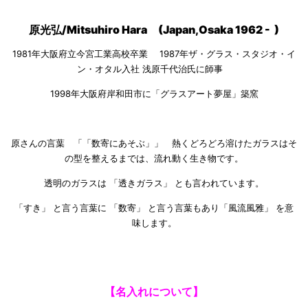
原光弘/Mitsuhiro Hara (Japan,Osaka 1962 - )
1981年大阪府立今宮工業高校卒業 1987年ザ・グラス・スタジオ・イ
ン・オタル入社 浅原千代治氏に師事
1998年大阪府岸和田市に「グラスアート夢屋」築窯
原さんの言葉 「「数寄にあそぶ」」 熱くどろどろ溶けたガラスはそ
の型を整えるまでは、流れ動く生き物です。
透明のガラスは 「透きガラス」 とも言われています。
「すき」 と言う言葉に 「数寄」 と言う言葉もあり「風流風雅」 を意
味します。
【名入れについて】