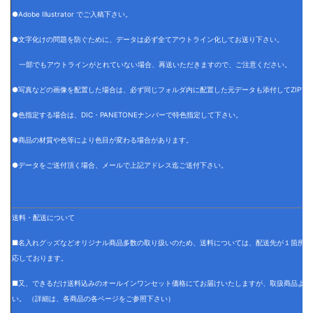
●Adobe Illustrator でご入稿下さい。
●文字化けの問題を防ぐために、データは必ず全てアウトライン化してお送り下さい。
一部でもアウトラインがとれていない場合、再送いただきますので、ご注意ください。
●写真などの画像を配置した場合は、必ず同じフォルダ内に配置した元データも添付してZIPフ
●色指定する場合は、DIC・PANETONEナンバーで特色指定して下さい。
●商品の材質や色等により色目が変わる場合があります。
●データをご送付頂く場合、メールで上記アドレス迄ご送付下さい。
送料・配送について
■名入れグッズなどオリジナル商品多数の取り扱いのため、送料については、配送先が１箇所の
応しております。
■又、できるだけ送料込みのオールインワンセット価格にてお届けいたしますが、取扱商品より
い。 （詳細は、各商品の各ページをご参照下さい）