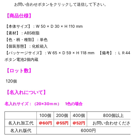
お問い合わせボタンをクリックして送信して下さい。
【商品仕様】
【本体サイズ】：W 50 × D 30 × H 110 mm
【素材】：ABS樹脂
【色・柄・種類】：単色
【個装形態】：化粧箱入
【パッケージサイズ】：W 65 × D 59 × H 118 mm 【備考】：ＬＲ44
ボタン電池2個内蔵
【ロット数】
120
個
【名入れについて】
名
入れサイズ
：（20×30ｍｍ） 1色の場合
100個
200個
400個
800個以上
名入れ加工代
お問い合わせください
＠60円
＠55円
＠52円
名入れ版代
6000円