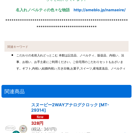
名入れノベルティの色々な物語
http://ameblo.jp/namaeire/
***********************************************************
*****************************
関連キーワード
こだわりの名前入れどっとこむ 本館は記念品、ノベルティ、販促品、内祝い、法
事、お祝い、お手土産にご利用ください。ご自宅用のこだわりセットもおざいま
す。ギフト,内祝い,結婚内祝い,引き出物,お菓子,スイーツ,産地直送品、ノベルティ
関連商品
スヌーピー2WAYアナログクロック
[
MT-
29314
]
328
円
(
税込
:
361
円
)