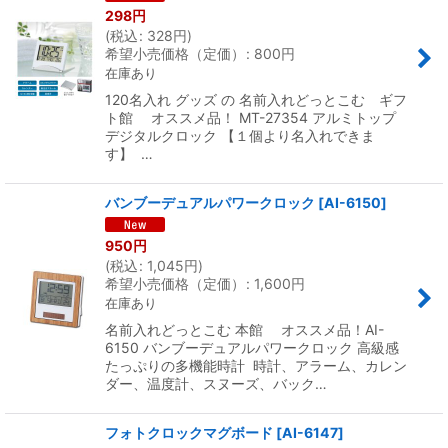
298
円
(
税込
:
328
円
)
希望小売価格（定価）
:
800
円
在庫あり
120名入れ グッズ の 名前入れどっとこむ ギフ
ト館 オススメ品！ MT-27354 アルミトップ
デジタルクロック 【１個より名入れできま
す】 …
バンブーデュアルパワークロック
[
AI-6150
]
950
円
(
税込
:
1,045
円
)
希望小売価格（定価）
:
1,600
円
在庫あり
名前入れどっとこむ 本館 オススメ品！AI-
6150 バンブーデュアルパワークロック 高級感
たっぷりの多機能時計 時計、アラーム、カレン
ダー、温度計、スヌーズ、バック…
フォトクロックマグボード
[
AI-6147
]