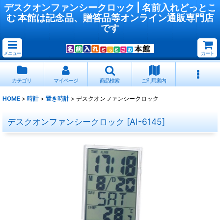
デスクオンファンシークロック | 名前入れどっとこ
む 本館は記念品、贈答品等オンライン通販専門店
です
メニュー
カート
カテゴリ
マイページ
商品検索
ご利用案内
HOME
>
時計
>
置き時計
>
デスクオンファンシークロック
デスクオンファンシークロック
[
AI-6145
]