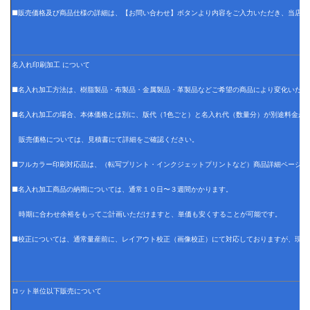
■販売価格及び商品仕様の詳細は、【お問い合わせ】ボタンより内容をご入力いただき、当店で
名入れ印刷加工 について
■名入れ加工方法は、樹脂製品・布製品・金属製品・革製品などご希望の商品により変化いたし
■名入れ加工の場合、本体価格とは別に、版代（1色ごと）と名入れ代（数量分）が別途料金が
販売価格については、見積書にて詳細をご確認ください。
■フルカラー印刷対応品は、（転写プリント・インクジェットプリントなど）商品詳細ページに
■名入れ加工商品の納期については、通常１０日〜３週間かかります。
時期に合わせ余裕をもってご計画いただけますと、単価も安くすることが可能です。
■校正については、通常量産前に、レイアウト校正（画像校正）にて対応しておりますが、現物
ロット単位以下販売について