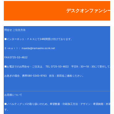
デスクオンファンシー
問合せ ご注文方法
■インターネット・ＦＡＸにて24時間受け付けております。
Ｅ-ｍａｉｌ： maeda@namaeire.ocnk.net
FAX:0725-53-4622
■お電話でのお問合せ・ご注文は、 TEL 0725-53-4622 平日9：30〜18：30にて受付して
お急ぎの場合、携帯080-5343-9763 担当：前田迄ご連絡ください。
お見積について
■ノベルティグッズの取り扱いのため、希望数量・印刷加工方法・デザイン・希望納期・外装仕
す。