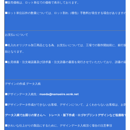
■販売価格は、ロット単位での価格で表示しております。
■ロット単位以外の数量については、ロット割れ（梱包）手数料が発生する場合がありますので
お支払いについて
■名入れオリジナル加工商品となる為、お支払いについては、工場での製作開始前に、銀行振込
始となります。
■お見積書・注文確認書及び請求書・注文請書の書面を発行させていただいており、請書の返信
デザインの作成 データ入稿
■デザインデータ入稿先：
maeda@namaeire.ocnk.net
■デザインデータ作成ができないお客様、デザインについて、よくわからないお客様は、お気軽
データ入稿でお困りの皆さんへ トレース・版下作成・ロゴやプリントデザインなど低価格でデ
■きれいな仕上がりの製品にするために、デザインデータ入稿頂く場合の注意事項