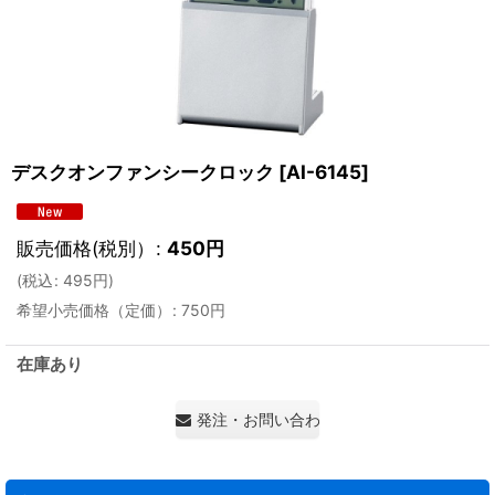
デスクオンファンシークロック
[
AI-6145
]
販売価格(税別）
:
450
円
(
税込
:
495
円
)
希望小売価格（定価）
:
750
円
在庫あり
発注・お問い合わせ・見積もり依頼