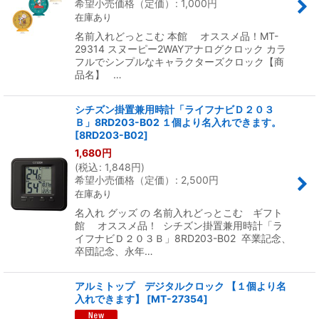
希望小売価格（定価）
:
1,000
円
在庫あり
名前入れどっとこむ 本館 オススメ品！MT-
29314 スヌーピー2WAYアナログクロック カラ
フルでシンプルなキャラクターズクロック【商
品名】 …
シチズン掛置兼用時計「ライフナビＤ２０３
Ｂ」8RD203-B02 １個より名入れできます。
[
8RD203-B02
]
1,680
円
(
税込
:
1,848
円
)
希望小売価格（定価）
:
2,500
円
在庫あり
名入れ グッズ の 名前入れどっとこむ ギフト
館 オススメ品！ シチズン掛置兼用時計「ラ
イフナビＤ２０３Ｂ」8RD203-B02 卒業記念、
卒団記念、永年…
アルミトップ デジタルクロック 【１個より名
入れできます】
[
MT-27354
]