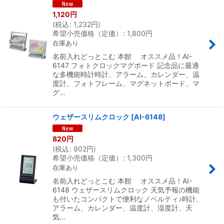
1,120
円
(
税込
:
1,232
円
)
希望小売価格（定価）
:
1,800
円
在庫あり
名前入れどっとこむ 本館 オススメ品！AI-
6147 フォトクロックマグボード 記念品に最適
な多機能時計時計、アラーム、カレンダー、温
度計、フォトフレーム、マグネットボード、マ
グ…
ウェザースリムクロック
[
AI-6148
]
820
円
(
税込
:
902
円
)
希望小売価格（定価）
:
1,300
円
在庫あり
名前入れどっとこむ 本館 オススメ品！AI-
6148 ウェザースリムクロック 天気予報の機能
も付いたコンパクトで便利なノベルティ♪時計、
アラーム、カレンダー、温度計、湿度計、天
気…