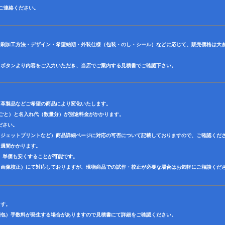
田迄ご連絡ください。
印刷加工方法・デザイン・希望納期・外装仕様（包装・のし・シール）などに応じて、販売価格は大
】ボタンより内容をご入力いただき、当店でご案内する見積書でご確認下さい。
・革製品などご希望の商品により変化いたします。
色ごと）と名入れ代（数量分）が別途料金がかかります。
ださい。
クジェットプリントなど）商品詳細ページに対応の可否について記載しておりますので、ご確認くだ
３週間かかります。
、単価も安くすることが可能です。
（画像校正）にて対応しておりますが、現物商品での試作・校正が必要な場合はお気軽にご相談くだ
ます。
梱包）手数料が発生する場合がありますので見積書にて詳細をご確認ください。