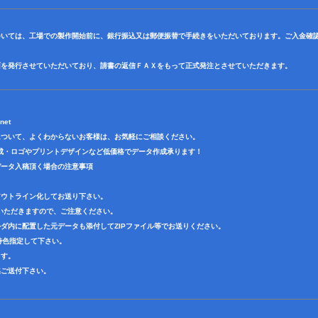
ついては、工場での製作開始前に、銀行振込又は郵便振替で手続きをいただいております。ご入金確
面を発行させていただいており、請書の返信ＦＡＸをもって正式発注とさせていただきます。
net
について、よくわからないお客様は、お気軽にご相談ください。
成・ロゴやプリントデザインなど低価格でデータ作成承ります！
データ入稿頂く場合の注意事項
アウトライン化してお送り下さい。
いただきますので、ご注意ください。
ダ内に配置した元データも添付してZIPファイル等でお送りください。
で特色指定して下さい。
ます。
迄ご送付下さい。