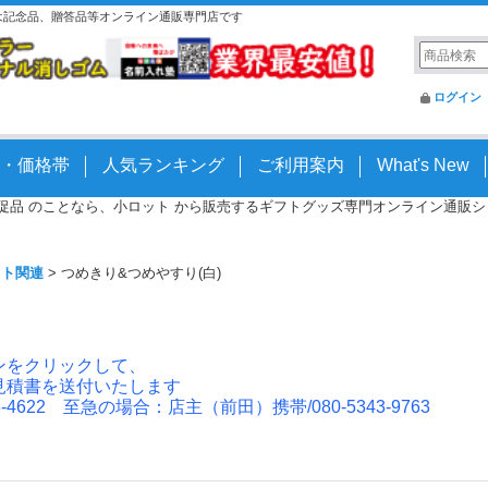
本館は記念品、贈答品等オンライン通販専門店です
ログイン
・価格帯
人気ランキング
ご利用案内
What's New
 販促品 のことなら、小ロット から販売するギフトグッズ専門オンライン通販ショッ
ット関連
>
つめきり&つめやすり(白)
ンをクリックして、
見積書を送付いたします
4622 至急の場合：店主（前田）携帯/080-5343-9763