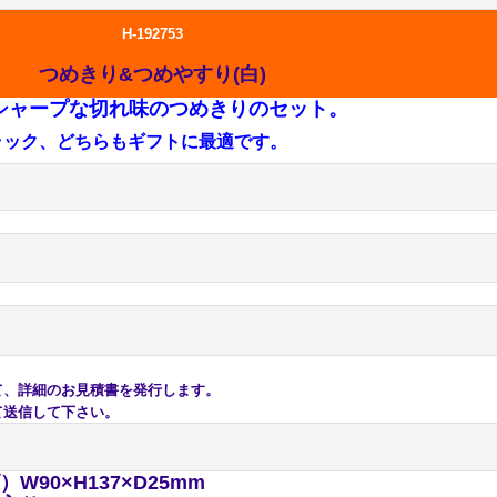
H-192753
つめきり&つめやすり(白)
シャープな切れ味のつめきりのセット。
ラック、どちらもギフトに最適です。
、詳細のお見積書を発行します。
送信して下さい。
W90×H137×D25mm