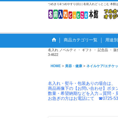
つめきり&つめやすり(白) | 名前入れどっとこむ 
商品カテゴリ一覧
用途別
名入れ ノベルティ ・ ギフト ・ 記念品 ・
3-4622
HOME
>
美容・健康
>
ネイルケア/エチケ
名入れ・熨斗・包装ありの場合は、
商品画像下の【お問い合わせ】ボタ
数量・希望納期などを入力→質問・
お急ぎの方はお電話にて ☎0725-53-