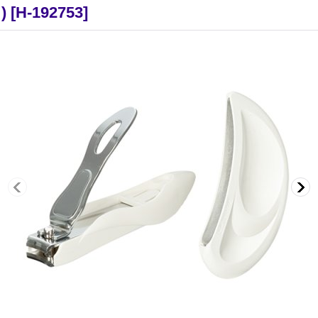
)
[
H-192753
]