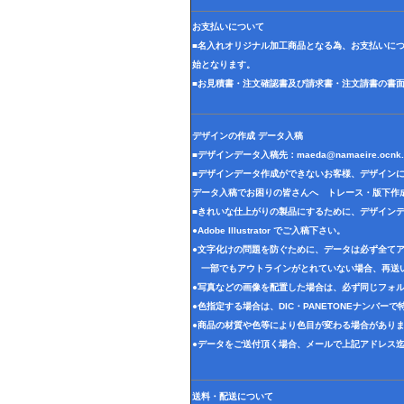
お支払いについて
■名入れオリジナル加工商品となる為、お支払いに
始となります。
■お見積書・注文確認書及び請求書・注文請書の書
デザインの作成 データ入稿
■デザインデータ入稿先：
maeda@namaeire.ocnk.
■デザインデータ作成ができないお客様、デザイン
データ入稿でお困りの皆さんへ トレース・版下作
■きれいな仕上がりの製品にするために、デザイン
●Adobe Illustrator でご入稿下さい。
●文字化けの問題を防ぐために、データは必ず全て
一部でもアウトラインがとれていない場合、再送
●写真などの画像を配置した場合は、必ず同じフォル
●色指定する場合は、DIC・PANETONEナンバー
●商品の材質や色等により色目が変わる場合があり
●データをご送付頂く場合、メールで上記アドレス
送料・配送について