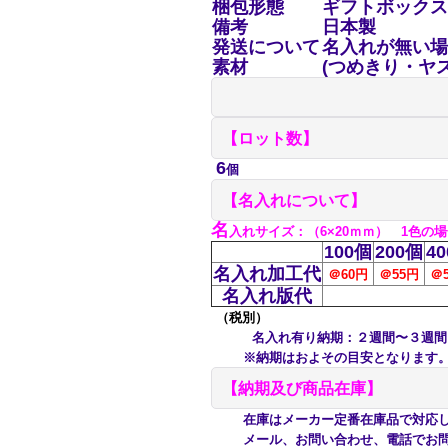
梱包形態
ギフトボックス
備考
日本製
発送について
名入れが無い場
素材
(つめきり・ヤ
【ロット数】
6
個
【名入れについて】
名
入れサイズ
：（6×20ｍｍ） 1色の
100個
200個
4
名入れ加工代
＠60円
＠55円
＠
名入れ版代
（税別）
名入れ有り納期：２週間〜３週間
※納期はおよその目安となります。ご
【納期及び商品在庫】
在庫はメーカー定番在庫品で対応して
メール、お問い合わせ、電話でお問