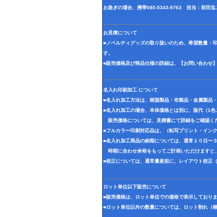
お急ぎの場合、携帯080-5343-9763 担当：前
お見積について
■ノベルティグッズの取り扱いのため、希望数量・
す。
■販売価格及び商品仕様の詳細は、【お問い合わせ
名入れ印刷加工 について
■名入れ加工方法は、樹脂製品・布製品・金属製品
■名入れ加工の場合、本体価格とは別に、版代（1
販売価格については、見積書にて詳細をご確認く
■フルカラー印刷対応品は、（転写プリント・イン
■名入れ加工商品の納期については、通常１０日〜
時期に合わせ余裕をもってご計画いただけますと
■校正については、通常量産前に、レイアウト校正
ロット単位以下販売について
■販売価格は、ロット単位での価格で表示しており
■ロット単位以外の数量については、ロット割れ（