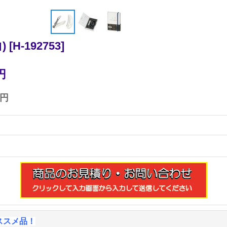
)
[
H-192753
]
円
0円
ススメ品！