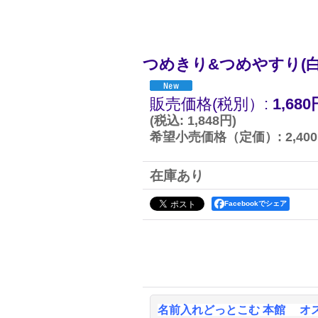
つめきり&つめやすり(白
販売価格(税別）
:
1,680
(
税込
:
1,848円
)
希望小売価格（定価）
:
2,40
在庫あり
Facebookでシェア
名前入れどっとこむ 本館 オ