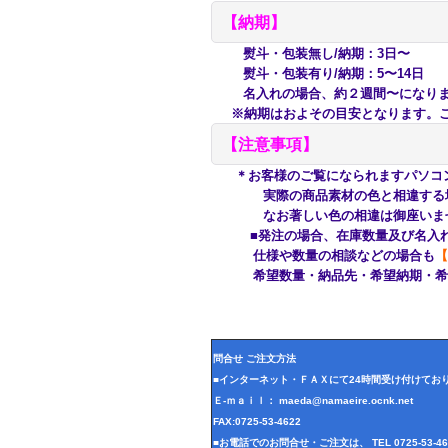
【納期】
熨斗・包装無し/納期：3日〜
熨斗・包装有り/納期：5〜14日
名入れの場合、約２週間〜になり
※納期はおよその目安となります。ご
【注意事項】
＊お客様のご覧になられますパソコ
実際の商品素材の色と相違する場合
なお著しい色の相違は御座いませ
■発注の場合、在庫数量及び名入れ
仕様や数量の相談などの場合も
【
希望数量・納品先・希望納期・希望
問合せ ご注文方法
■インターネット・ＦＡＸにて24時間受け付けてお
Ｅ-ｍａｉｌ： maeda@namaeire.ocnk.net
FAX:0725-53-4622
■お電話でのお問合せ・ご注文は、 TEL 0725-53-