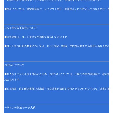
■校正については、通常量産前に、レイアウト校正（画像校正）にて対応しておりますが、現物
ロット単位以下販売について
■販売価格は、ロット単位での価格で表示しております。
■ロット単位以外の数量については、ロット割れ（梱包）手数料が発生する場合がありますので
お支払いについて
■名入れオリジナル加工商品となる為、お支払いについては、工場での製作開始前に、銀行振込
始となります。
■お見積書・注文確認書及び請求書・注文請書の書面を発行させていただいており、請書の返信
デザインの作成 データ入稿