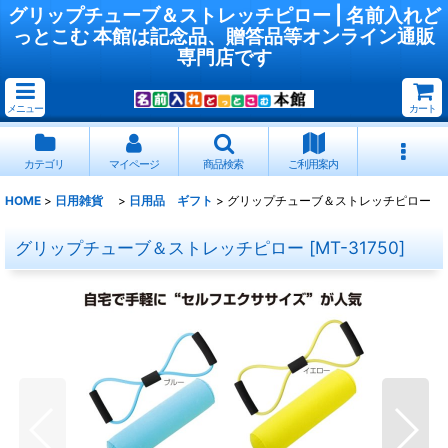
グリップチューブ＆ストレッチピロー | 名前入れど
っとこむ 本館は記念品、贈答品等オンライン通販
専門店です
メニュー
カート
カテゴリ
マイページ
商品検索
ご利用案内
HOME
>
日用雑貨
>
日用品 ギフト
>
グリップチューブ＆ストレッチピロー
グリップチューブ＆ストレッチピロー
[
MT-31750
]