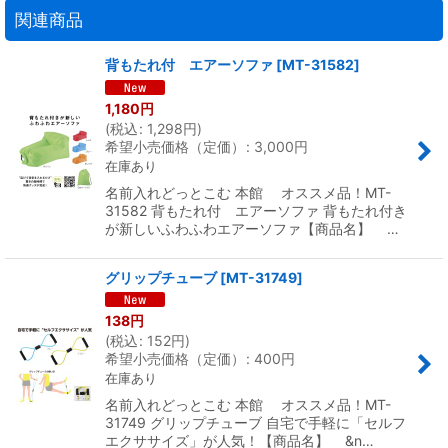
関連商品
背もたれ付 エアーソファ
[
MT-31582
]
1,180
円
(
税込
:
1,298
円
)
希望小売価格（定価）
:
3,000
円
在庫あり
名前入れどっとこむ 本館 オススメ品！MT-
31582 背もたれ付 エアーソファ 背もたれ付き
が新しいふわふわエアーソファ【商品名】 …
グリップチューブ
[
MT-31749
]
138
円
(
税込
:
152
円
)
希望小売価格（定価）
:
400
円
在庫あり
名前入れどっとこむ 本館 オススメ品！MT-
31749 グリップチューブ 自宅で手軽に「セルフ
エクササイズ」が人気！【商品名】 &n…