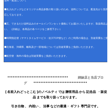
送料・配送について
■名入れグッズなどオリジナル商品多数の取り扱いのため、送料については、配送先が１箇所の
応しております。
■又、できるだけ送料込みのオールインワンセット価格にてお届けいたしますが、取扱商品より
い。 （詳細は、各商品の各ページをご参照下さい）
■時間指定便（ヤマトタイムサービス・佐川TOP便など）のご利用の場合は、別途実費をご負担
■北海道、沖縄県、離島及び一部地域については別途実費をご負担いただきます。
■航空便・海外の場合は別途実費をご負担いただきます。
*********************************** 姉妹店と当店ブロ
グ *******************************
[ 名前入れどっとこむ ]のノベルティ では 贈答用品 から 記念品 ・販促
品 までを取り扱っております。
引き出物 、 内祝い 、 法事 などの最適・ ギフト 専門店です。