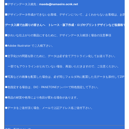
■デザインデータ入稿先：
maeda@namaeire.ocnk.net
■デザインデータ作成ができないお客様、デザインについて、よくわからないお客様は、お気軽
データ入稿でお困りの皆さんへ トレース・版下作成・ロゴやプリントデザインなど低価格でデ
■きれいな仕上がりの製品にするために、デザインデータ入稿頂く場合の注意事項
●Adobe Illustrator でご入稿下さい。
●文字化けの問題を防ぐために、データは必ず全てアウトライン化してお送り下さい。
一部でもアウトラインがとれていない場合、再送いただきますので、ご注意ください。
●写真などの画像を配置した場合は、必ず同じフォルダ内に配置した元データも添付してZIPフ
●色指定する場合は、DIC・PANETONEナンバーで特色指定して下さい。
●商品の材質や色等により色目が変わる場合があります。
●データをご送付頂く場合、メールで上記アドレス迄ご送付下さい。