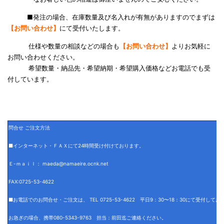
■発注の場合、在庫数量及び名入れが有無がありますのでまずは
【お問い合わせ】
にて受付いたします。
仕様や数量の相談などの場合も
【お問い合わせ】
よりお気軽に
お問い合わせください。
希望数量・納品先・希望納期・希望購入価格などお電話でも受
付しています。
問合せ ご注文方法
■インターネット・ＦＡＸにて24時間受け付けております。
Ｅ-ｍａｉｌ： maeda@namaeire.ocnk.net
FAX:0725-53-4622
■お電話でのお問合せ・ご注文は、 TEL 0725-53-4622 平日9：30〜18：30にて受付して
お急ぎの場合、携帯080-5343-9763 担当：前田迄ご連絡ください。