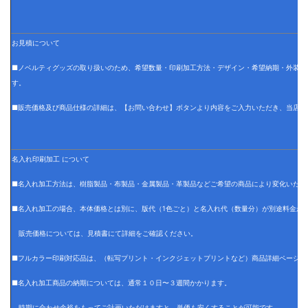
お見積について
■ノベルティグッズの取り扱いのため、希望数量・印刷加工方法・デザイン・希望納期・外装仕
す。
■販売価格及び商品仕様の詳細は、【お問い合わせ】ボタンより内容をご入力いただき、当店で
名入れ印刷加工 について
■名入れ加工方法は、樹脂製品・布製品・金属製品・革製品などご希望の商品により変化いたし
■名入れ加工の場合、本体価格とは別に、版代（1色ごと）と名入れ代（数量分）が別途料金が
販売価格については、見積書にて詳細をご確認ください。
■フルカラー印刷対応品は、（転写プリント・インクジェットプリントなど）商品詳細ページに
■名入れ加工商品の納期については、通常１０日〜３週間かかります。
時期に合わせ余裕をもってご計画いただけますと、単価も安くすることが可能です。