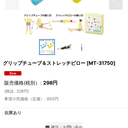
グリップチューブ＆ストレッチピロー
[
MT-31750
]
販売価格(税別）
:
298
円
(
税込
:
328
円
)
希望小売価格（定価）
:
800
円
在庫あり
発注・お問い合わせ・見積もり依頼