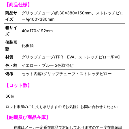
【商品仕様】
商品サ
グリップチューブ/約30×380×150mm、ストレッチピロ
イズ
ー/φ100×380mm
箱サイ
40×170×192mm
ズ
個装形
化粧箱
態
材質
グリップチューブ/TPR・EVA、ストレッチピロー/PVC
色・柄
イエロー・ブルー 2色取混ぜ
備考
セット内容/グリップチューブ・ストレッチピロー
【
ロット数】
60
個
ロット未満のご注文も承りますのでお気軽にお問い合わせください
【納期及び商品在庫】
在庫はメーカー定番在庫品で対応しておりますので一度在庫確認