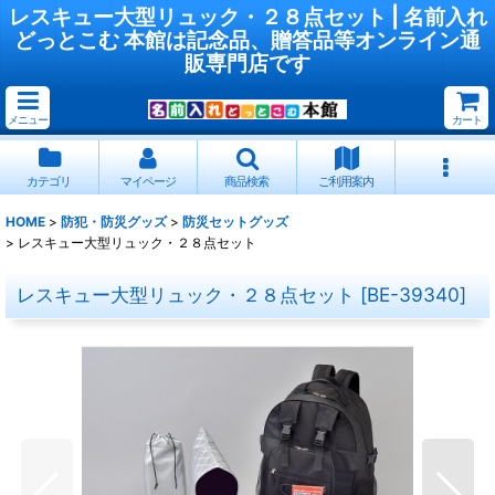
レスキュー大型リュック・２８点セット | 名前入れ
どっとこむ 本館は記念品、贈答品等オンライン通
販専門店です
メニュー
カート
カテゴリ
マイページ
商品検索
ご利用案内
HOME
>
防犯・防災グッズ
>
防災セットグッズ
>
レスキュー大型リュック・２８点セット
レスキュー大型リュック・２８点セット
[
BE-39340
]