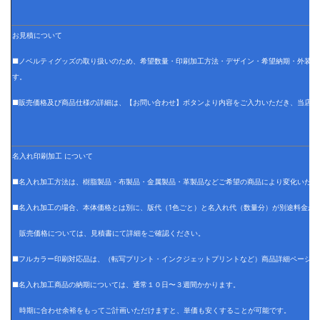
お見積について
■ノベルティグッズの取り扱いのため、希望数量・印刷加工方法・デザイン・希望納期・外装仕
す。
■販売価格及び商品仕様の詳細は、【お問い合わせ】ボタンより内容をご入力いただき、当店で
名入れ印刷加工 について
■名入れ加工方法は、樹脂製品・布製品・金属製品・革製品などご希望の商品により変化いたし
■名入れ加工の場合、本体価格とは別に、版代（1色ごと）と名入れ代（数量分）が別途料金が
販売価格については、見積書にて詳細をご確認ください。
■フルカラー印刷対応品は、（転写プリント・インクジェットプリントなど）商品詳細ページに
■名入れ加工商品の納期については、通常１０日〜３週間かかります。
時期に合わせ余裕をもってご計画いただけますと、単価も安くすることが可能です。