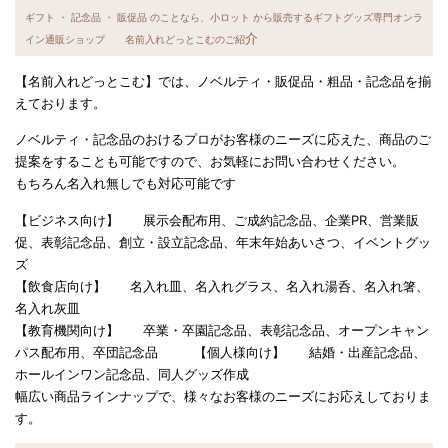
ギフト ・ 記念品 ・ 販促品 のことなら、小ロット から販売するギフトグッズ専門オンラ
介
イン通販ショップ 名前入れどっとこむのご紹
【名前入れどっとこむ】では、ノベルティ・販促品・粗品・記念品を揃
えております。
ノベルティ・記念品のおけるプロがお客様のニーズに応えた、商品のご
提案をすることも可能ですので、お気軽にお問い合わせください。
もちろん名入れ無しでも対応可能です
【ビジネス向け】 展示会配布用、ご成約記念品、企業PR、営業販
促、表彰記念品、創立・設立記念品、年末年始あいさつ、イベントグッ
ズ
【飲食店向け】 名入れ皿、名入れグラス、名入れ湯呑、名入れ箸、
名入れ灰皿
【教育機関向け】 卒業・卒園記念品、表彰記念品、オープンキャン
パス配布用、卒団記念品 【個人様向け】 結婚・出産記念品、
ホールインワン記念品、同人グッズ作成
幅広い商品ラインナップで、様々なお客様のニーズにお応えしておりま
す。