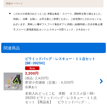
関連キーワード
こだわりの名前入れどっとこむ 本館は食品・ スイーツ、調味料を取り揃えました。
内祝い、法事、お祝い、お手土産にご利用ください。ご自宅用のこだわりセットも
おざいます。美味しい麺ギフト,フード食品ギフト,内祝い,結婚内祝い,引き出物,お菓
子,スイーツ,産地直送品,セット,レスキュー大型リュック・２８点セット
関連商品
ピラミッドバッグ・レスキュー・１１点セット
[
BE-39250
]
2,200
円
(
税込
:
2,420
円
)
希望小売価格（定価）
:
4,000
円
在庫あり
名前入れどっとこむ 本館 オススメ品！BE-
39250 ピラミッドバッグ・レスキュー・１１点
セット 【商品名】 ピラミッドバッグ・…