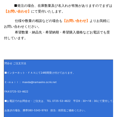
■発注の場合、在庫数量及び名入れが有無がありますのでまずは
【お問い合わせ】
にて受付いたします。
仕様や数量の相談などの場合も
【お問い合わせ】
よりお気軽に
お問い合わせください。
希望数量・納品先・希望納期・希望購入価格などお電話でも受
付しています。
問合せ ご注文方法
■インターネット・ＦＡＸにて24時間受け付けております。
Ｅ-ｍａｉｌ： maeda@namaeire.ocnk.net
FAX:0725-53-4622
■お電話でのお問合せ・ご注文は、 TEL 0725-53-4622 平日9：30〜18：30にて受付して
お急ぎの場合、携帯080-5343-9763 担当：前田迄ご連絡ください。