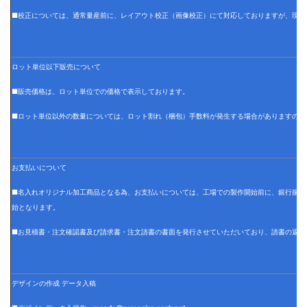
■校正については、通常量産前に、レイアウト校正（画像校正）にて対応しておりますが、現物
ロット単位以下販売について
■販売価格は、ロット単位での価格で表示しております。
■ロット単位以外の数量については、ロット割れ（梱包）手数料が発生する場合がありますので
お支払いについて
■名入れオリジナル加工商品となる為、お支払いについては、工場での製作開始前に、銀行振込
始となります。
■お見積書・注文確認書及び請求書・注文請書の書面を発行させていただいており、請書の返信
デザインの作成 データ入稿