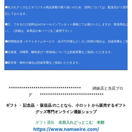
■名入れグッズなどオリジナル商品多数の取り扱いのため、送料については、配送先が１箇所の
応しております。
■又、できるだけ送料込みのオールインワンセット価格にてお届けいたしますが、取扱商品より
い。 （詳細は、各商品の各ページをご参照下さい）
■時間指定便（ヤマトタイムサービス・佐川TOP便など）のご利用の場合は、別途実費をご負担
■北海道、沖縄県、離島及び一部地域については別途実費をご負担いただきます。
■航空便・海外の場合は別途実費をご負担いただきます。
*********************************** 姉妹店と当店ブロ
グ *******************************
ギフト ・ 記念品 ・ 販促品 のことなら、小ロット から販売するギフト
グッズ専門オンライン通販ショップ
ギフト通販
名前入れどっとこむ 本館
https://www.namaeire.com/