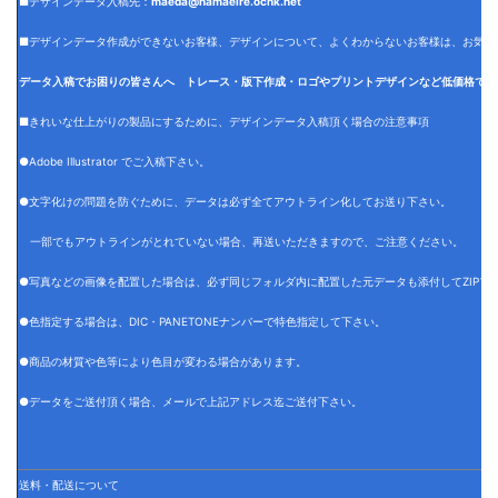
■デザインデータ入稿先：
maeda@namaeire.ocnk.net
■デザインデータ作成ができないお客様、デザインについて、よくわからないお客様は、お気軽
データ入稿でお困りの皆さんへ トレース・版下作成・ロゴやプリントデザインなど低価格でデ
■きれいな仕上がりの製品にするために、デザインデータ入稿頂く場合の注意事項
●Adobe Illustrator でご入稿下さい。
●文字化けの問題を防ぐために、データは必ず全てアウトライン化してお送り下さい。
一部でもアウトラインがとれていない場合、再送いただきますので、ご注意ください。
●写真などの画像を配置した場合は、必ず同じフォルダ内に配置した元データも添付してZIPフ
●色指定する場合は、DIC・PANETONEナンバーで特色指定して下さい。
●商品の材質や色等により色目が変わる場合があります。
●データをご送付頂く場合、メールで上記アドレス迄ご送付下さい。
送料・配送について