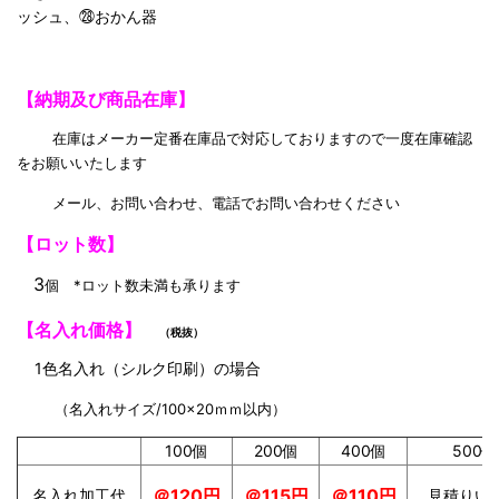
ッシュ、㉘おかん器
【納期及び商品在庫】
在庫はメーカー定番在庫品で対応しておりますので一度在庫確認
をお願いいたします
メール、お問い合わせ、電話でお問い合わせください
【ロット数】
3
個 *ロット数未満も承ります
【名入れ価格】
（税抜）
1色名入れ（シルク印刷）の場合
（名入れサイズ/100×20ｍｍ以内）
100個
200個
400個
500
＠115円
＠110円
＠120円
名入れ加工代
見積りい