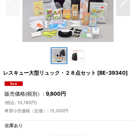
レスキュー大型リュック・２８点セット
[
BE-39340
]
販売価格(税別）
:
9,800
円
(
税込
:
10,780
円
)
希望小売価格（定価）
:
15,000
円
在庫あり