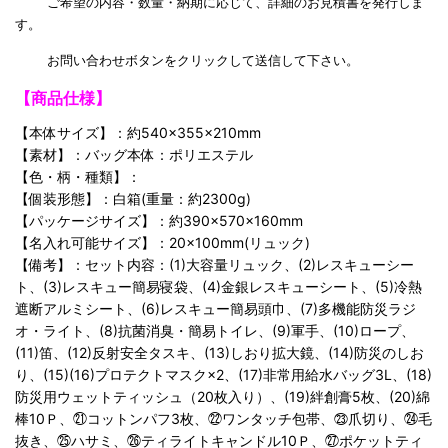
ご希望の内容・数量・納期に応じて、詳細のお見積書を発行しま
す。
お問い合わせボタンをクリックして送信して下さい。
【商品仕様】
【本体サイズ】：約540×355×210mm
【素材】：バッグ本体：ポリエステル
【色・柄・種類】：
【個装形態】：白箱(重量：約2300g)
【パッケージサイズ】：約390×570×160mm
【名入れ可能サイズ】：20×100mm(リュック)
【備考】：セット内容：(1)大容量リュック、(2)レスキューシー
ト、(3)レスキュー簡易寝袋、(4)金銀レスキューシート、(5)冷熱
遮断アルミシート、(6)レスキュー簡易頭巾、(7)多機能防災ラジ
オ・ライト、(8)抗菌消臭・簡易トイレ、(9)軍手、(10)ロープ、
(11)笛、(12)反射安全タスキ、(13)しおり拡大鏡、(14)防災のしお
り、(15)(16)プロテクトマスク×2、(17)非常用給水バッグ3L、(18)
防災用ウェットティッシュ（20枚入り）、(19)絆創膏5枚、(20)綿
棒10Ｐ、㉑コットンパフ3枚、㉒ワンタッチ包帯、㉓爪切り、㉔毛
抜き、㉕ハサミ、㉖ティライトキャンドル10Ｐ、㉗ポケットティ