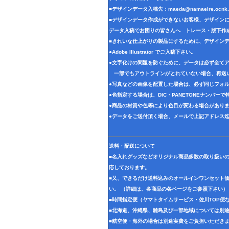
■デザインデータ入稿先：
maeda@namaeire.ocnk.
■デザインデータ作成ができないお客様、デザイン
データ入稿でお困りの皆さんへ トレース・版下作
■きれいな仕上がりの製品にするために、デザイン
●Adobe Illustrator でご入稿下さい。
●文字化けの問題を防ぐために、データは必ず全て
一部でもアウトラインがとれていない場合、再送
●写真などの画像を配置した場合は、必ず同じフォル
●色指定する場合は、DIC・PANETONEナンバー
●商品の材質や色等により色目が変わる場合があり
●データをご送付頂く場合、メールで上記アドレス
送料・配送について
■名入れグッズなどオリジナル商品多数の取り扱い
応しております。
■又、できるだけ送料込みのオールインワンセット
い。 （詳細は、各商品の各ページをご参照下さい）
■時間指定便（ヤマトタイムサービス・佐川TOP便
■北海道、沖縄県、離島及び一部地域については別
■航空便・海外の場合は別途実費をご負担いただき