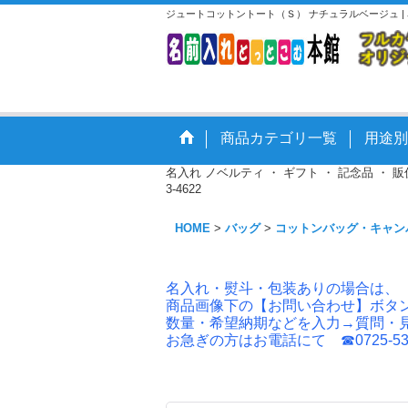
ジュートコットントート（Ｓ） ナチュラルベージュ 
商品カテゴリ一覧
用途別
名入れ ノベルティ ・ ギフト ・ 記念品 ・
3-4622
HOME
>
バッグ
>
コットンバッグ・キャン
名入れ・熨斗・包装ありの場合は、
商品画像下の【お問い合わせ】ボタ
数量・希望納期などを入力→質問・
お急ぎの方はお電話にて ☎0725-53-