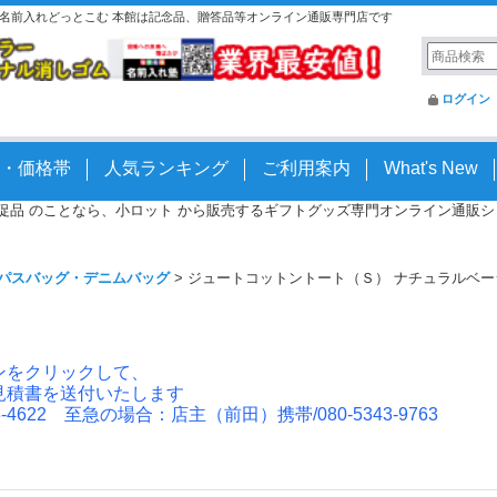
| 名前入れどっとこむ 本館は記念品、贈答品等オンライン通販専門店です
ログイン
・価格帯
人気ランキング
ご利用案内
What's New
 販促品 のことなら、小ロット から販売するギフトグッズ専門オンライン通販ショッ
パスバッグ・デニムバッグ
>
ジュートコットントート（Ｓ） ナチュラルベー
ンをクリックして、
見積書を送付いたします
4622 至急の場合：店主（前田）携帯/080-5343-9763