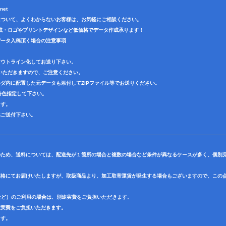
net
について、よくわからないお客様は、お気軽にご相談ください。
成・ロゴやプリントデザインなど低価格でデータ作成承ります！
データ入稿頂く場合の注意事項
アウトライン化してお送り下さい。
いただきますので、ご注意ください。
ダ内に配置した元データも添付してZIPファイル等でお送りください。
で特色指定して下さい。
ます。
迄ご送付下さい。
のため、送料については、配送先が１箇所の場合と複数の場合など条件が異なるケースが多く、個別
価格にてお届けいたしますが、取扱商品より、加工取寄運賃が発生する場合もございますので、この
など）のご利用の場合は、別途実費をご負担いただきます。
途実費をご負担いただきます。
ます。