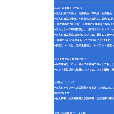
名入れ印刷加工 について
■名入れ加工方法は、樹脂製品・布製品・金属製品
■名入れ加工の場合、本体価格とは別に、版代（1
販売価格については、見積書にて詳細をご確認く
■フルカラー印刷対応品は、（転写プリント・イン
■名入れ加工商品の納期については、通常１０日〜
時期に合わせ余裕をもってご計画いただけますと
■校正については、通常量産前に、レイアウト校正
ロット単位以下販売について
■販売価格は、ロット単位での価格で表示しており
■ロット単位以外の数量については、ロット割れ（
お支払いについて
■名入れオリジナル加工商品となる為、お支払いに
始となります。
■お見積書・注文確認書及び請求書・注文請書の書
デザインの作成 データ入稿