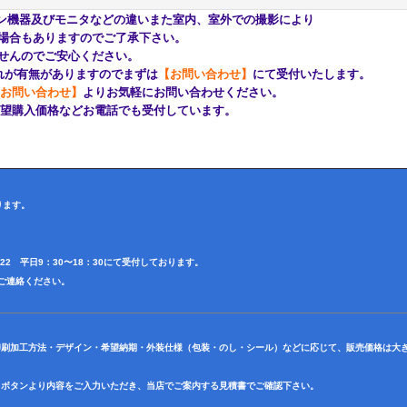
ン機器及びモニタなどの違いまた室内、室外での撮影により
もありますのでご了承下さい。
んのでご安心ください。
が有無がありますのでまずは
【お問い合わせ】
にて受付いたします。
お問い合わせ】
よりお気軽にお問い合わせください。
購入価格などお電話でも受付しています。
ります。
4622 平日9：30〜18：30にて受付しております。
田迄ご連絡ください。
印刷加工方法・デザイン・希望納期・外装仕様（包装・のし・シール）などに応じて、販売価格は大
】ボタンより内容をご入力いただき、当店でご案内する見積書でご確認下さい。