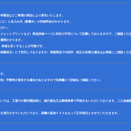
・革製品などご希望の商品により変化いたします。
色ごと）と名入れ代（数量分）が別途料金がかかります。
ださい。
クジェットプリントなど）商品詳細ページに対応の可否について記載しておりますので、ご確認くだ
３週間かかります。
、単価も安くすることが可能です。
（画像校正）にて対応しておりますが、現物商品での試作・校正が必要な場合はお気軽にご相談くだ
ます。
梱包）手数料が発生する場合がありますので見積書にて詳細をご確認ください。
ついては、工場での製作開始前に、銀行振込又は郵便振替で手続きをいただいております。ご入金確
面を発行させていただいており、請書の返信ＦＡＸをもって正式発注とさせていただきます。