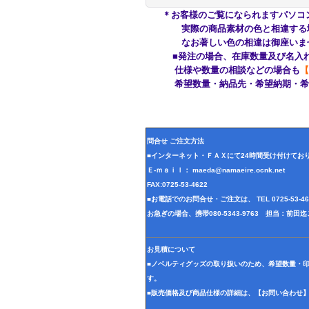
＊お客様のご覧になられますパソコ
実際の商品素材の色と相違する場合
なお著しい色の相違は御座いませ
■発注の場合、在庫数量及び名入れ
仕様や数量の相談などの場合も
【
希望数量・納品先・希望納期・希望
問合せ ご注文方法
■インターネット・ＦＡＸにて24時間受け付けてお
Ｅ-ｍａｉｌ： maeda@namaeire.ocnk.net
FAX:0725-53-4622
■お電話でのお問合せ・ご注文は、 TEL 0725-53-
お急ぎの場合、携帯080-5343-9763 担当：前
お見積について
■ノベルティグッズの取り扱いのため、希望数量・
す。
■販売価格及び商品仕様の詳細は、【お問い合わせ