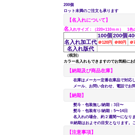
200個
ロット未満のご注文も承ります
【名入れについて】
名
入れサイズ
：（220×110ｍｍ） 1
100個
200個
4
名入れ加工代
＠120円
＠80
円
＠
名入れ版代
（税別）
カラー名入れもできますのでお気軽にお
【納期及び商品在庫】
在庫はメーカー定番在庫品で対応して
メール、お問い合わせ、電話でお問
【納期】
熨斗・包装無し/納期：3日〜
熨斗・包装有り/納期：5〜14日
名入れの場合、約２週間〜になり
※納期はおよその目安となります。ご
【注意事項】