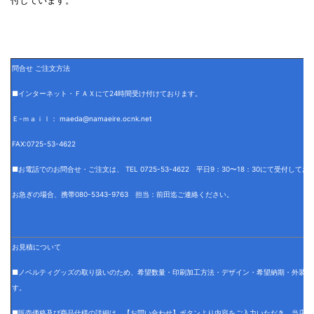
付しています。
問合せ ご注文方法
■インターネット・ＦＡＸにて24時間受け付けております。
Ｅ-ｍａｉｌ： maeda@namaeire.ocnk.net
FAX:0725-53-4622
■お電話でのお問合せ・ご注文は、 TEL 0725-53-4622 平日9：30〜18：30にて受付して
お急ぎの場合、携帯080-5343-9763 担当：前田迄ご連絡ください。
お見積について
■ノベルティグッズの取り扱いのため、希望数量・印刷加工方法・デザイン・希望納期・外装仕
す。
■販売価格及び商品仕様の詳細は、【お問い合わせ】ボタンより内容をご入力いただき、当店で