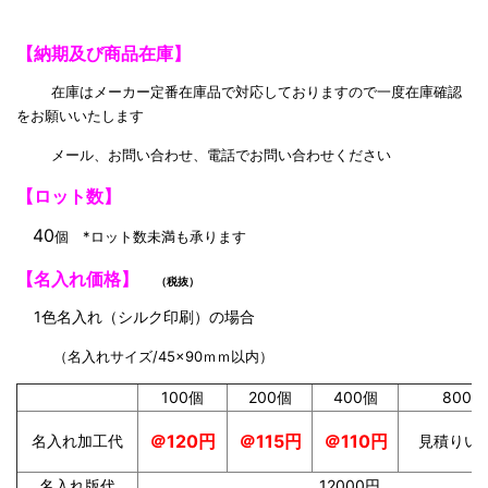
【納期及び商品在庫】
在庫はメーカー定番在庫品で対応しておりますので一度在庫確認
をお願いいたします
メール、お問い合わせ、電話でお問い合わせください
【ロット数】
40
個 *ロット数未満も承ります
【名入れ価格】
（税抜）
1色名入れ（シルク印刷）の場合
（名入れサイズ/45×90ｍｍ以内）
100個
200個
400個
800
＠115円
＠110円
＠120円
名入れ加工代
見積りい
名入れ版代
12000円