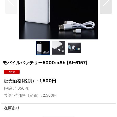
モバイルバッテリー5000ｍAh
[
AI-6157
]
販売価格(税別）
:
1,500
円
(
税込
:
1,650
円
)
希望小売価格（定価）
:
2,500
円
在庫あり