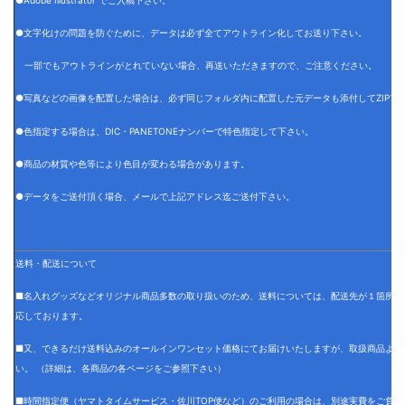
●Adobe Illustrator でご入稿下さい。
●文字化けの問題を防ぐために、データは必ず全てアウトライン化してお送り下さい。
一部でもアウトラインがとれていない場合、再送いただきますので、ご注意ください。
●写真などの画像を配置した場合は、必ず同じフォルダ内に配置した元データも添付してZIPフ
●色指定する場合は、DIC・PANETONEナンバーで特色指定して下さい。
●商品の材質や色等により色目が変わる場合があります。
●データをご送付頂く場合、メールで上記アドレス迄ご送付下さい。
送料・配送について
■名入れグッズなどオリジナル商品多数の取り扱いのため、送料については、配送先が１箇所の
応しております。
■又、できるだけ送料込みのオールインワンセット価格にてお届けいたしますが、取扱商品より
い。 （詳細は、各商品の各ページをご参照下さい）
■時間指定便（ヤマトタイムサービス・佐川TOP便など）のご利用の場合は、別途実費をご負担