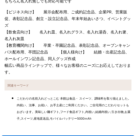
もちろん名入れ無しでも対応可能です
【ビジネス向け】 展示会配布用、ご成約記念品、企業PR、営業販
促、表彰記念品、創立・設立記念品、年末年始あいさつ、イベントグッ
ズ
【飲食店向け】 名入れ皿、名入れグラス、名入れ湯呑、名入れ箸、
名入れ灰皿
【教育機関向け】 卒業・卒園記念品、表彰記念品、オープンキャン
パス配布用、卒団記念品 【個人様向け】 結婚・出産記念品、
ホールインワン記念品、同人グッズ作成
幅広い商品ラインナップで、様々なお客様のニーズにお応えしておりま
す。
関連キーワード
こだわりの名前入れどっとこむ 本館は食品・ スイーツ、調味料を取り揃えました。
内祝い、法事、お祝い、お手土産にご利用ください。ご自宅用のこだわりセットも
おざいます。美味しい麺ギフト,フード食品ギフト,内祝い,結婚内祝い,引き出物,お菓
子,スイーツ,産地直送品,モバイルバッテリー5000ｍAh