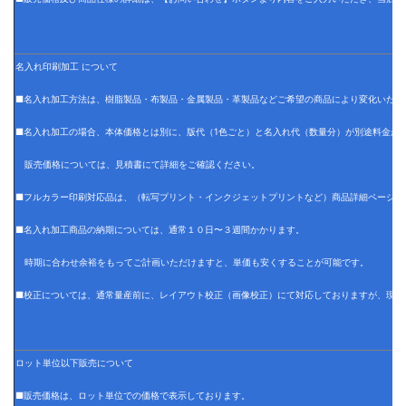
名入れ印刷加工 について
■名入れ加工方法は、樹脂製品・布製品・金属製品・革製品などご希望の商品により変化いたし
■名入れ加工の場合、本体価格とは別に、版代（1色ごと）と名入れ代（数量分）が別途料金が
販売価格については、見積書にて詳細をご確認ください。
■フルカラー印刷対応品は、（転写プリント・インクジェットプリントなど）商品詳細ページに
■名入れ加工商品の納期については、通常１０日〜３週間かかります。
時期に合わせ余裕をもってご計画いただけますと、単価も安くすることが可能です。
■校正については、通常量産前に、レイアウト校正（画像校正）にて対応しておりますが、現物
ロット単位以下販売について
■販売価格は、ロット単位での価格で表示しております。