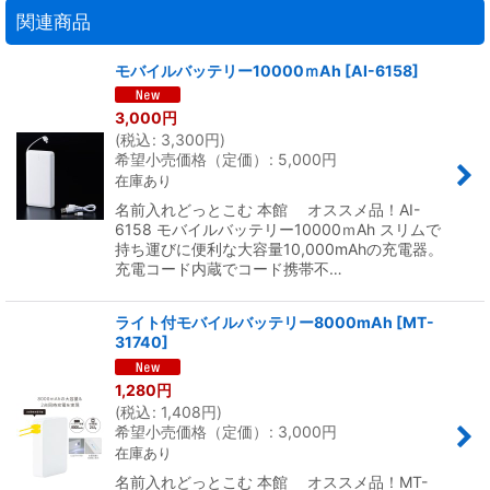
関連商品
モバイルバッテリー10000ｍAh
[
AI-6158
]
3,000
円
(
税込
:
3,300
円
)
希望小売価格（定価）
:
5,000
円
在庫あり
名前入れどっとこむ 本館 オススメ品！AI-
6158 モバイルバッテリー10000ｍAh スリムで
持ち運びに便利な大容量10,000mAhの充電器。
充電コード内蔵でコード携帯不…
ライト付モバイルバッテリー8000mAh
[
MT-
31740
]
1,280
円
(
税込
:
1,408
円
)
希望小売価格（定価）
:
3,000
円
在庫あり
名前入れどっとこむ 本館 オススメ品！MT-