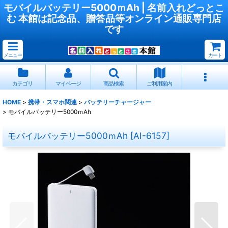
モバイルバッテリー5000ｍAh | 名前入れどっとこ
む 本館は記念品、贈答品等オンライン通販専門店
です
メニュー
カート
カテゴリ
マイページ
商品検索
ご利用案内
HOME
>
携帯・スマホ関連
>
バッテリーチャージャー
>
モバイルバッテリー5000ｍAh
モバイルバッテリー5000ｍAh
[
AI-6157
]