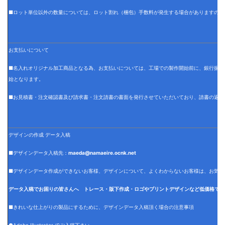
■ロット単位以外の数量については、ロット割れ（梱包）手数料が発生する場合がありますので
お支払いについて
■名入れオリジナル加工商品となる為、お支払いについては、工場での製作開始前に、銀行振込
始となります。
■お見積書・注文確認書及び請求書・注文請書の書面を発行させていただいており、請書の返信
デザインの作成 データ入稿
■デザインデータ入稿先：
maeda@namaeire.ocnk.net
■デザインデータ作成ができないお客様、デザインについて、よくわからないお客様は、お気軽
データ入稿でお困りの皆さんへ トレース・版下作成・ロゴやプリントデザインなど低価格でデ
■きれいな仕上がりの製品にするために、デザインデータ入稿頂く場合の注意事項