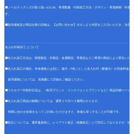
■ノベルティグッズの取り扱いのため、希望数量・印刷加工方法・デザイン・希望納期・外装仕
す。
■販売価格及び商品仕様の詳細は、【お問い合わせ】ボタンより内容をご入力いただき、当店で
名入れ印刷加工 について
■名入れ加工方法は、樹脂製品・布製品・金属製品・革製品などご希望の商品により変化いたし
■名入れ加工の場合、本体価格とは別に、版代（1色ごと）と名入れ代（数量分）が別途料金が
販売価格については、見積書にて詳細をご確認ください。
■フルカラー印刷対応品は、（転写プリント・インクジェットプリントなど）商品詳細ページに
■名入れ加工商品の納期については、通常１０日〜３週間かかります。
時期に合わせ余裕をもってご計画いただけますと、単価も安くすることが可能です。
■校正については、通常量産前に、レイアウト校正（画像校正）にて対応しておりますが、現物