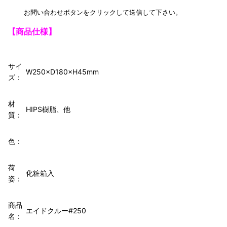
お問い合わせボタンをクリックして送信して下さい。
【商品仕様】
サイ
W250×D180×H45mm
ズ：
材
HIPS樹脂、他
質：
色：
荷
化粧箱入
姿：
商品
エイドクルー#250
名：