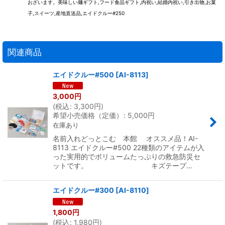
おざいます。美味しい麺ギフト,フード食品ギフト,内祝い,結婚内祝い,引き出物,お菓
子,スイーツ,産地直送品,エイドクルー#250
関連商品
エイドクルー#500
[
AI-8113
]
3,000
円
(
税込
:
3,300
円
)
希望小売価格（定価）
:
5,000
円
在庫あり
名前入れどっとこむ 本館 オススメ品！AI-
8113 エイドクルー#500 22種類のアイテムが入
った実用的でボリュームたっぷりの救急防災セ
ットです。 キズテープ…
エイドクルー#300
[
AI-8110
]
1,800
円
(
税込
:
1,980
円
)