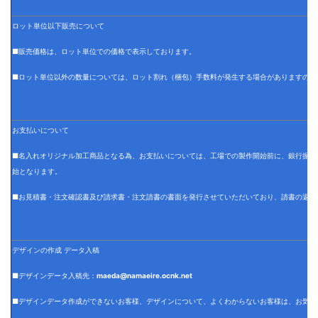
ロット単位以下販売について
■販売価格は、ロット単位での価格で表示しております。
■ロット単位以外の数量については、ロット割れ（梱包）手数料が発生する場合がありますので
お支払いについて
■名入れオリジナル加工商品となる為、お支払いについては、工場での製作開始前に、銀行振込
始となります。
■お見積書・注文確認書及び請求書・注文請書の書面を発行させていただいており、請書の返信
デザインの作成 データ入稿
■デザインデータ入稿先：
maeda@namaeire.ocnk.net
■デザインデータ作成ができないお客様、デザインについて、よくわからないお客様は、お気軽