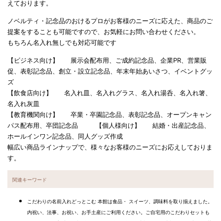
えております。
ノベルティ・記念品のおけるプロがお客様のニーズに応えた、商品のご
提案をすることも可能ですので、お気軽にお問い合わせください。
もちろん名入れ無しでも対応可能です
【ビジネス向け】 展示会配布用、ご成約記念品、企業PR、営業販
促、表彰記念品、創立・設立記念品、年末年始あいさつ、イベントグッ
ズ
【飲食店向け】 名入れ皿、名入れグラス、名入れ湯呑、名入れ箸、
名入れ灰皿
【教育機関向け】 卒業・卒園記念品、表彰記念品、オープンキャン
パス配布用、卒団記念品 【個人様向け】 結婚・出産記念品、
ホールインワン記念品、同人グッズ作成
幅広い商品ラインナップで、様々なお客様のニーズにお応えしておりま
す。
関連キーワード
こだわりの名前入れどっとこむ 本館は食品・ スイーツ、調味料を取り揃えました。
内祝い、法事、お祝い、お手土産にご利用ください。ご自宅用のこだわりセットも