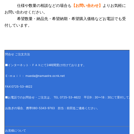
仕様や数量の相談などの場合も
【お問い合わせ】
よりお気軽に
お問い合わせください。
希望数量・納品先・希望納期・希望購入価格などお電話でも受
付しています。
問合せ ご注文方法
■インターネット・ＦＡＸにて24時間受け付けております。
Ｅ-ｍａｉｌ： maeda@namaeire.ocnk.net
FAX:0725-53-4622
■お電話でのお問合せ・ご注文は、 TEL 0725-53-4622 平日9：30〜18：30にて受付して
お急ぎの場合、携帯080-5343-9763 担当：前田迄ご連絡ください。
お見積について