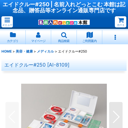
エイドクルー#250 | 名前入れどっとこむ 本館は記
念品、贈答品等オンライン通販専門店です
メニュー
カート
カテゴリ
マイページ
商品検索
ご利用案内
HOME
>
美容・健康
>
メディカル
>
エイドクルー#250
エイドクルー#250
[
AI-8109
]