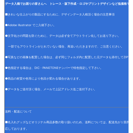
データ入稿でお困りの皆さんへ トレース・版下作成・ロゴやプリントデザインなど低価格でデ
■きれいな仕上がりの製品にするために、デザインデータ入稿頂く場合の注意事項
●Adobe Illustrator でご入稿下さい。
●文字化けの問題を防ぐために、データは必ず全てアウトライン化してお送り下さい。
一部でもアウトラインがとれていない場合、再送いただきますので、ご注意ください。
●写真などの画像を配置した場合は、必ず同じフォルダ内に配置した元データも添付してZIPフ
●色指定する場合は、DIC・PANETONEナンバーで特色指定して下さい。
●商品の材質や色等により色目が変わる場合があります。
●データをご送付頂く場合、メールで上記アドレス迄ご送付下さい。
送料・配送について
■名入れグッズなどオリジナル商品多数の取り扱いのため、送料については、配送先が１箇所の
応しております。