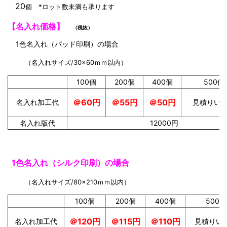
20
個 *ロット数未満も承ります
【名入れ価格】
（税抜）
1色名入れ（パッド印刷）の場合
（名入れサイズ/30×60ｍｍ以内）
100個
200個
400個
500個
＠55円
＠50円
＠60円
名入れ加工代
見積りい
名入れ版代
12000円
1色名入れ（シルク印刷）の場合
（名入れサイズ/80×210ｍｍ以内）
100個
200個
400個
500
＠115円
＠110円
＠120円
名入れ加工代
見積りい