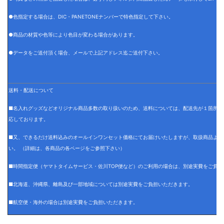
●色指定する場合は、DIC・PANETONEナンバーで特色指定して下さい。
●商品の材質や色等により色目が変わる場合があります。
●データをご送付頂く場合、メールで上記アドレス迄ご送付下さい。
送料・配送について
■名入れグッズなどオリジナル商品多数の取り扱いのため、送料については、配送先が１箇所の
応しております。
■又、できるだけ送料込みのオールインワンセット価格にてお届けいたしますが、取扱商品より
い。 （詳細は、各商品の各ページをご参照下さい）
■時間指定便（ヤマトタイムサービス・佐川TOP便など）のご利用の場合は、別途実費をご負担
■北海道、沖縄県、離島及び一部地域については別途実費をご負担いただきます。
■航空便・海外の場合は別途実費をご負担いただきます。