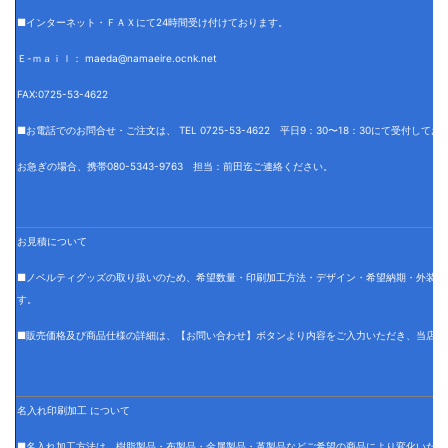
■インターネット・ＦＡＸにて24時間受け付けております。
Ｅ-ｍａｉｌ： maeda@namaeire.ocnk.net
FAX:0725-53-4622
■お電話でのお問合せ・ご注文は、 TEL 0725-53-4622 平日9：30〜18：30にて受付して
お急ぎの場合、携帯080-5343-9763 担当：前田迄ご連絡ください。
お見積について
■ノベルティグッズの取り扱いのため、希望数量・印刷加工方法・デザイン・希望納期・外装仕
す。
■販売価格及び商品仕様の詳細は、【お問い合わせ】ボタンより内容をご入力いただき、当店で
名入れ印刷加工 について
■名入れ加工方法は、樹脂製品・布製品・金属製品・革製品などご希望の商品により変化いたし