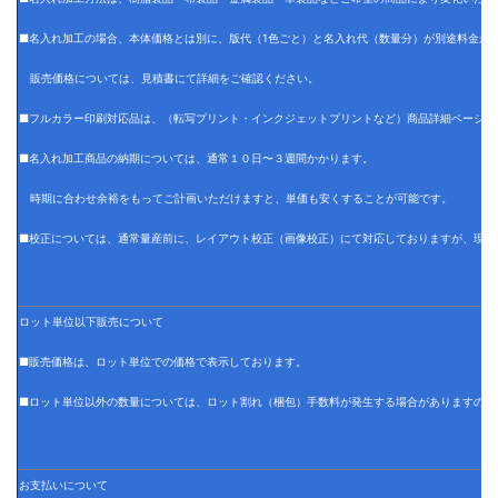
■名入れ加工の場合、本体価格とは別に、版代（1色ごと）と名入れ代（数量分）が別途料金が
販売価格については、見積書にて詳細をご確認ください。
■フルカラー印刷対応品は、（転写プリント・インクジェットプリントなど）商品詳細ページに
■名入れ加工商品の納期については、通常１０日〜３週間かかります。
時期に合わせ余裕をもってご計画いただけますと、単価も安くすることが可能です。
■校正については、通常量産前に、レイアウト校正（画像校正）にて対応しておりますが、現物
ロット単位以下販売について
■販売価格は、ロット単位での価格で表示しております。
■ロット単位以外の数量については、ロット割れ（梱包）手数料が発生する場合がありますので
お支払いについて