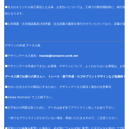
■名入れオリジナル加工商品となる為、お支払いについては、工場での製作開始前に、銀行振込
始となります。
■お見積書・注文確認書及び請求書・注文請書の書面を発行させていただいており、請書の返信
デザインの作成 データ入稿
■デザインデータ入稿先：
maeda@namaeire.ocnk.net
■デザインデータ作成ができないお客様、デザインについて、よくわからないお客様は、お気軽
データ入稿でお困りの皆さんへ トレース・版下作成・ロゴやプリントデザインなど低価格でデ
■きれいな仕上がりの製品にするために、デザインデータ入稿頂く場合の注意事項
●Adobe Illustrator でご入稿下さい。
●文字化けの問題を防ぐために、データは必ず全てアウトライン化してお送り下さい。
一部でもアウトラインがとれていない場合、再送いただきますので、ご注意ください。
●写真などの画像を配置した場合は、必ず同じフォルダ内に配置した元データも添付してZIPフ