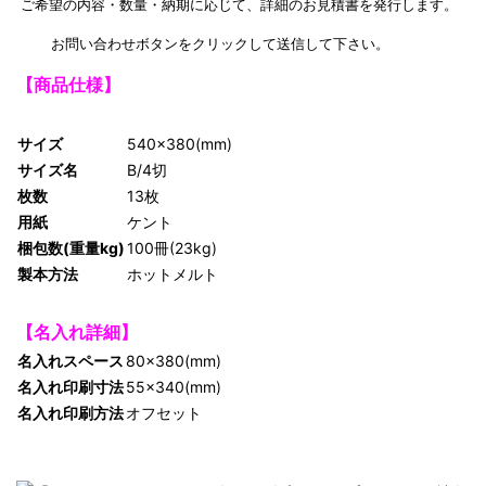
ご希望の内容・数量・納期に応じて、詳細のお見積書を発行します。
お問い合わせボタンをクリックして送信して下さい。
【商品仕様】
サイズ
540×380(mm)
サイズ名
B/4切
枚数
13枚
用紙
ケント
梱包数(重量kg)
100冊(23kg)
製本方法
ホットメルト
【名入れ詳細】
名入れスペース
80×380(mm)
名入れ印刷寸法
55×340(mm)
名入れ印刷方法
オフセット