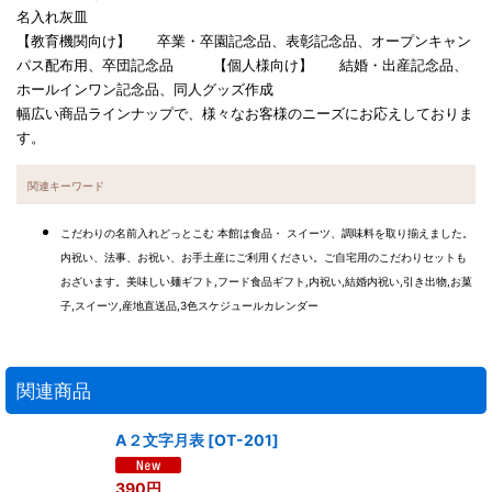
名入れ灰皿
【教育機関向け】 卒業・卒園記念品、表彰記念品、オープンキャン
パス配布用、卒団記念品 【個人様向け】 結婚・出産記念品、
ホールインワン記念品、同人グッズ作成
幅広い商品ラインナップで、様々なお客様のニーズにお応えしておりま
す。
関連キーワード
こだわりの名前入れどっとこむ 本館は食品・ スイーツ、調味料を取り揃えました。
内祝い、法事、お祝い、お手土産にご利用ください。ご自宅用のこだわりセットも
おざいます。美味しい麺ギフト,フード食品ギフト,内祝い,結婚内祝い,引き出物,お菓
子,スイーツ,産地直送品,3色スケジュールカレンダー
関連商品
A２文字月表
[
OT-201
]
390
円