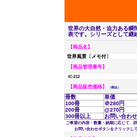
世界の大自然・迫力ある瞬
表です。シリーズとして継
【商品名】
世界風景〔メモ付〕
【商品管理番号】
IC-212
【商品販売価格】
（税込）
冊数
単価
100冊
＠280円
200冊
@270円
300冊以上
お問い合わ
ご希望の内容・数量・納期に応じて、
お問い合わせボタンをクリックして