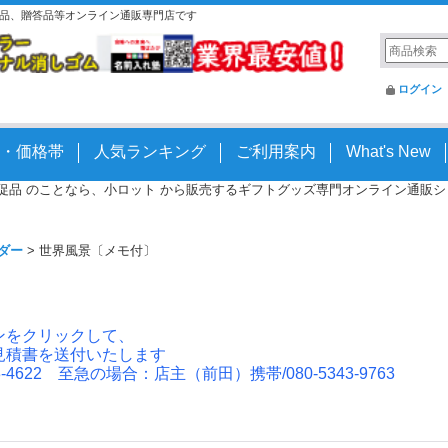
記念品、贈答品等オンライン通販専門店です
ログイン
・価格帯
人気ランキング
ご利用案内
What's New
 販促品 のことなら、小ロット から販売するギフトグッズ専門オンライン通販ショッ
ダー
>
世界風景〔メモ付〕
ンをクリックして、
見積書を送付いたします
4622 至急の場合：店主（前田）携帯/080-5343-9763