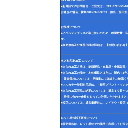
FAX:0725-53-4622
■お電話でのお問合せ・ご注文は、 TEL 0725-53-
お急ぎの場合、携帯080-5343-9763 担当：前
お見積について
■ノベルティグッズの取り扱いのため、希望数量・
す。
■販売価格及び商品仕様の詳細は、【お問い合わせ
名入れ印刷加工 について
■名入れ加工方法は、樹脂製品・布製品・金属製品
■名入れ加工の場合、本体価格とは別に、版代（1
販売価格については、見積書にて詳細をご確認く
■フルカラー印刷対応品は、（転写プリント・イン
■名入れ加工商品の納期については、通常１０日〜
時期に合わせ余裕をもってご計画いただけますと
■校正については、通常量産前に、レイアウト校正
ロット単位以下販売について
■販売価格は、ロット単位での価格で表示しており