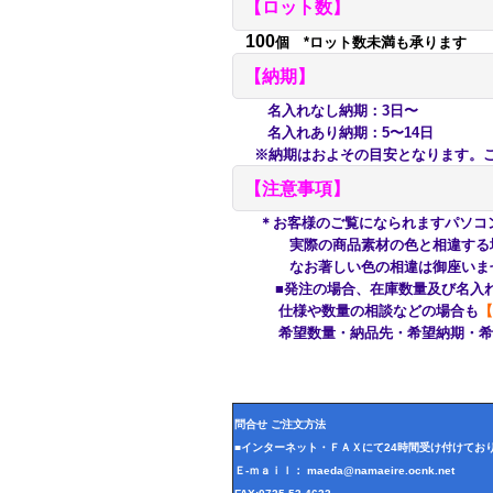
【ロット数】
100
個 *ロット数未満も承ります
【納期】
名入れなし納期：3日〜
名入れあり納期：5〜14日
※納期はおよその目安となります。ご
【注意事項】
＊お客様のご覧になられますパソコ
実際の商品素材の色と相違する場合
なお著しい色の相違は御座いませ
■発注の場合、在庫数量及び名入れ
仕様や数量の相談などの場合も
【
希望数量・納品先・希望納期・希望
問合せ ご注文方法
■インターネット・ＦＡＸにて24時間受け付けてお
Ｅ-ｍａｉｌ： maeda@namaeire.ocnk.net