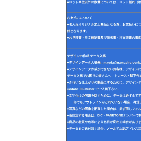
■ロット単位以外の数量については、ロット割れ（
お支払いについて
■名入れオリジナル加工商品となる為、お支払いに
始となります。
■お見積書・注文確認書及び請求書・注文請書の書
デザインの作成 データ入稿
■デザインデータ入稿先：
maeda@namaeire.ocnk.
■デザインデータ作成ができないお客様、デザイン
データ入稿でお困りの皆さんへ トレース・版下作
■きれいな仕上がりの製品にするために、デザイン
●Adobe Illustrator でご入稿下さい。
●文字化けの問題を防ぐために、データは必ず全て
一部でもアウトラインがとれていない場合、再送
●写真などの画像を配置した場合は、必ず同じフォル
●色指定する場合は、DIC・PANETONEナンバー
●商品の材質や色等により色目が変わる場合があり
●データをご送付頂く場合、メールで上記アドレス