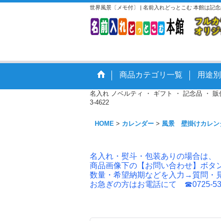
世界風景〔メモ付〕 | 名前入れどっとこむ 本館は
商品カテゴリ一覧
用途別
名入れ ノベルティ ・ ギフト ・ 記念品 ・
3-4622
HOME
>
カレンダー
>
風景 壁掛けカレン
名入れ・熨斗・包装ありの場合は、
商品画像下の【お問い合わせ】ボタ
数量・希望納期などを入力→質問・
お急ぎの方はお電話にて ☎0725-53-