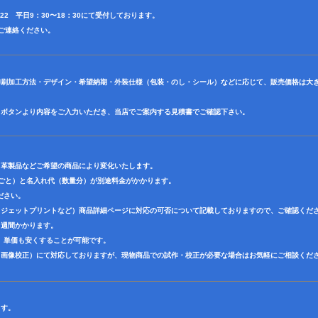
4622 平日9：30〜18：30にて受付しております。
田迄ご連絡ください。
印刷加工方法・デザイン・希望納期・外装仕様（包装・のし・シール）などに応じて、販売価格は大
】ボタンより内容をご入力いただき、当店でご案内する見積書でご確認下さい。
・革製品などご希望の商品により変化いたします。
色ごと）と名入れ代（数量分）が別途料金がかかります。
ださい。
クジェットプリントなど）商品詳細ページに対応の可否について記載しておりますので、ご確認くだ
３週間かかります。
、単価も安くすることが可能です。
（画像校正）にて対応しておりますが、現物商品での試作・校正が必要な場合はお気軽にご相談くだ
ます。