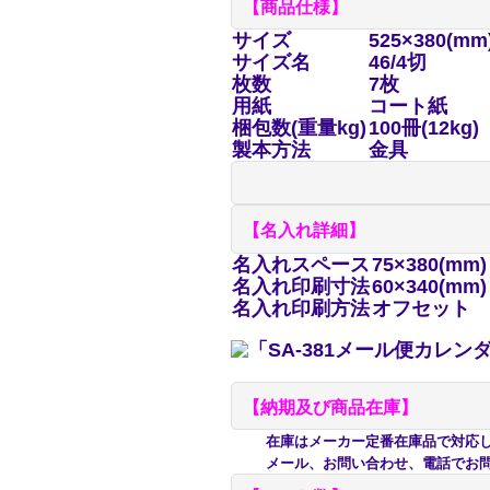
【商品仕様】
サイズ
525×380(mm
サイズ名
46/4切
枚数
7枚
用紙
コート紙
梱包数(重量kg)
100冊(12kg)
製本方法
金具
【名入れ詳細】
名入れスペース
75×380(mm)
名入れ印刷寸法
60×340(mm)
名入れ印刷方法
オフセット
【納期及び商品在庫】
在庫はメーカー定番在庫品で対応して
メール、お問い合わせ、電話でお問