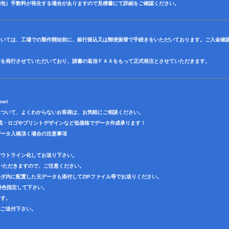
梱包）手数料が発生する場合がありますので見積書にて詳細をご確認ください。
ついては、工場での製作開始前に、銀行振込又は郵便振替で手続きをいただいております。ご入金確
面を発行させていただいており、請書の返信ＦＡＸをもって正式発注とさせていただきます。
net
について、よくわからないお客様は、お気軽にご相談ください。
成・ロゴやプリントデザインなど低価格でデータ作成承ります！
データ入稿頂く場合の注意事項
アウトライン化してお送り下さい。
いただきますので、ご注意ください。
ダ内に配置した元データも添付してZIPファイル等でお送りください。
で特色指定して下さい。
ます。
迄ご送付下さい。