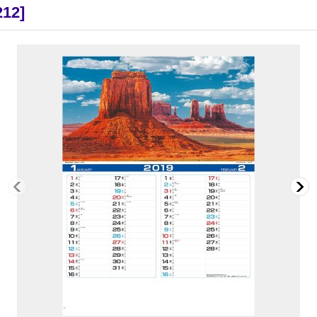
212
]