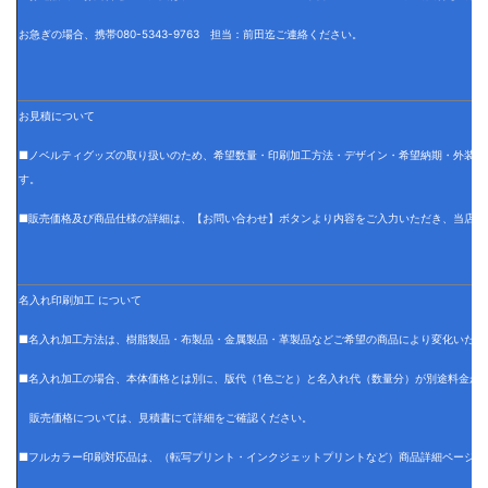
お急ぎの場合、携帯080-5343-9763 担当：前田迄ご連絡ください。
お見積について
■ノベルティグッズの取り扱いのため、希望数量・印刷加工方法・デザイン・希望納期・外装仕
す。
■販売価格及び商品仕様の詳細は、【お問い合わせ】ボタンより内容をご入力いただき、当店で
名入れ印刷加工 について
■名入れ加工方法は、樹脂製品・布製品・金属製品・革製品などご希望の商品により変化いたし
■名入れ加工の場合、本体価格とは別に、版代（1色ごと）と名入れ代（数量分）が別途料金が
販売価格については、見積書にて詳細をご確認ください。
■フルカラー印刷対応品は、（転写プリント・インクジェットプリントなど）商品詳細ページに