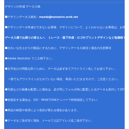
デザインの作成 データ入稿
■デザインデータ入稿先：
maeda@namaeire.ocnk.net
■デザインデータ作成ができないお客様、デザインについて、よくわからないお客様は、お気軽
データ入稿でお困りの皆さんへ トレース・版下作成・ロゴやプリントデザインなど低価格でデ
■きれいな仕上がりの製品にするために、デザインデータ入稿頂く場合の注意事項
●Adobe Illustrator でご入稿下さい。
●文字化けの問題を防ぐために、データは必ず全てアウトライン化してお送り下さい。
一部でもアウトラインがとれていない場合、再送いただきますので、ご注意ください。
●写真などの画像を配置した場合は、必ず同じフォルダ内に配置した元データも添付してZIPフ
●色指定する場合は、DIC・PANETONEナンバーで特色指定して下さい。
●商品の材質や色等により色目が変わる場合があります。
●データをご送付頂く場合、メールで上記アドレス迄ご送付下さい。