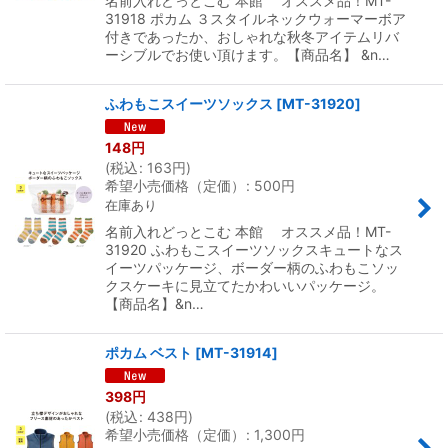
名前入れどっとこむ 本館 オススメ品！MT-
31918 ポカム ３スタイルネックウォーマーボア
付きであったか、おしゃれな秋冬アイテムリバ
ーシブルでお使い頂けます。【商品名】 &n…
ふわもこスイーツソックス
[
MT-31920
]
148
円
(
税込
:
163
円
)
希望小売価格（定価）
:
500
円
在庫あり
名前入れどっとこむ 本館 オススメ品！MT-
31920 ふわもこスイーツソックスキュートなス
イーツパッケージ、ボーダー柄のふわもこソッ
クスケーキに見立てたかわいいパッケージ。
【商品名】&n…
ポカム ベスト
[
MT-31914
]
398
円
(
税込
:
438
円
)
希望小売価格（定価）
:
1,300
円