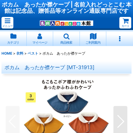
ポカム あったか襟ケープ | 名前入れどっとこむ 本
館は記念品、贈答品等オンライン通販専門店です
メニュー
カート
カテゴリ
マイページ
商品検索
ご利用案内
HOME
>
衣料
>
ベスト
>
ポカム あったか襟ケープ
ポカム あったか襟ケープ
[
MT-31913
]