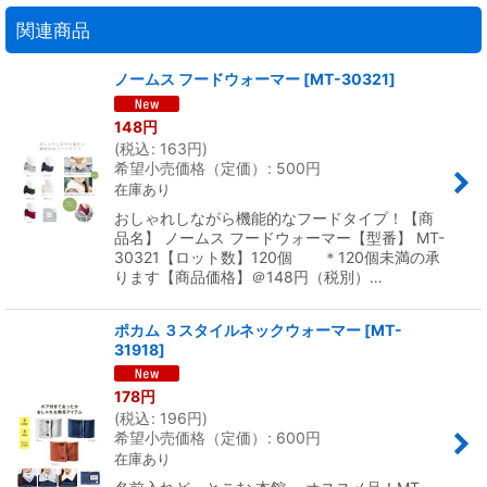
関連商品
ノームス フードウォーマー
[
MT-30321
]
148
円
(
税込
:
163
円
)
希望小売価格（定価）
:
500
円
在庫あり
おしゃれしながら機能的なフードタイプ！【商
品名】 ノームス フードウォーマー【型番】 MT-
30321【ロット数】120個 ＊120個未満の承
ります【商品価格】＠148円（税別）…
ポカム ３スタイルネックウォーマー
[
MT-
31918
]
178
円
(
税込
:
196
円
)
希望小売価格（定価）
:
600
円
在庫あり