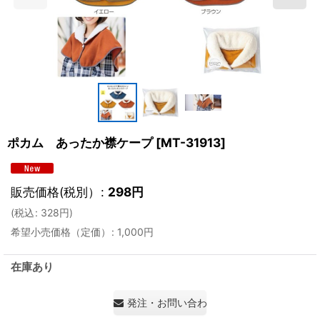
ポカム あったか襟ケープ
[
MT-31913
]
販売価格(税別）
:
298
円
(
税込
:
328
円
)
希望小売価格（定価）
:
1,000
円
在庫あり
発注・お問い合わせ・見積もり依頼