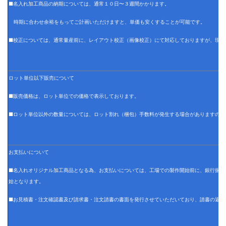
■名入れ加工商品の納期については、通常１０日〜３週間かかります。
時期に合わせ余裕をもってご計画いただけますと、単価も安くすることが可能です。
■校正については、通常量産前に、レイアウト校正（画像校正）にて対応しておりますが、現物
ロット単位以下販売について
■販売価格は、ロット単位での価格で表示しております。
■ロット単位以外の数量については、ロット割れ（梱包）手数料が発生する場合がありますので
お支払いについて
■名入れオリジナル加工商品となる為、お支払いについては、工場での製作開始前に、銀行振込
始となります。
■お見積書・注文確認書及び請求書・注文請書の書面を発行させていただいており、請書の返信