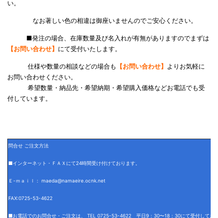
い。
なお著しい色の相違は御座いませんのでご安心ください。
■発注の場合、在庫数量及び名入れが有無がありますのでまずは
【お問い合わせ】
にて受付いたします。
仕様や数量の相談などの場合も
【お問い合わせ】
よりお気軽に
お問い合わせください。
希望数量・納品先・希望納期・希望購入価格などお電話でも受
付しています。
問合せ ご注文方法
■インターネット・ＦＡＸにて24時間受け付けております。
Ｅ-ｍａｉｌ： maeda@namaeire.ocnk.net
FAX:0725-53-4622
■お電話でのお問合せ・ご注文は、 TEL 0725-53-4622 平日9：30〜18：30にて受付して