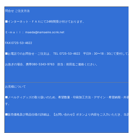
問合せ ご注文方法
■インターネット・ＦＡＸにて24時間受け付けております。
Ｅ-ｍａｉｌ： maeda@namaeire.ocnk.net
FAX:0725-53-4622
■お電話でのお問合せ・ご注文は、 TEL 0725-53-4622 平日9：30〜18：30にて受付して
お急ぎの場合、携帯080-5343-9763 担当：前田迄ご連絡ください。
お見積について
■ノベルティグッズの取り扱いのため、希望数量・印刷加工方法・デザイン・希望納期・外装仕
す。
■販売価格及び商品仕様の詳細は、【お問い合わせ】ボタンより内容をご入力いただき、当店で