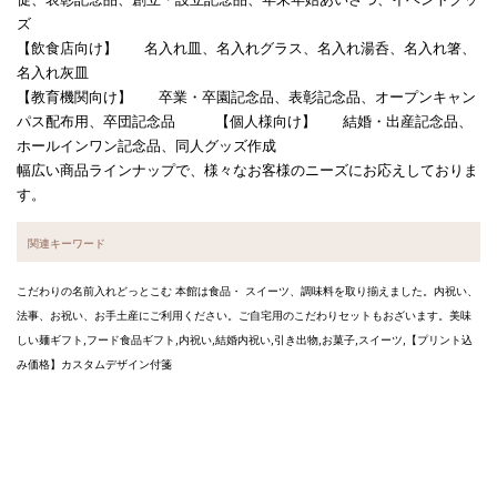
ズ
【飲食店向け】 名入れ皿、名入れグラス、名入れ湯呑、名入れ箸、
名入れ灰皿
【教育機関向け】 卒業・卒園記念品、表彰記念品、オープンキャン
パス配布用、卒団記念品 【個人様向け】 結婚・出産記念品、
ホールインワン記念品、同人グッズ作成
幅広い商品ラインナップで、様々なお客様のニーズにお応えしておりま
す。
関連キーワード
こだわりの名前入れどっとこむ 本館は食品・ スイーツ、調味料を取り揃えました。内祝い、
法事、お祝い、お手土産にご利用ください。ご自宅用のこだわりセットもおざいます。美味
しい麺ギフト,フード食品ギフト,内祝い,結婚内祝い,引き出物,お菓子,スイーツ,【プリント込
み価格】カスタムデザイン付箋