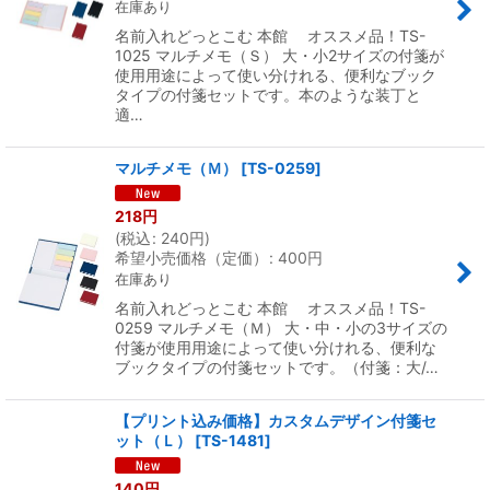
在庫あり
名前入れどっとこむ 本館 オススメ品！TS-
1025 マルチメモ（Ｓ） 大・小2サイズの付箋が
使用用途によって使い分けれる、便利なブック
タイプの付箋セットです。本のような装丁と
適…
マルチメモ（Ｍ）
[
TS-0259
]
218
円
(
税込
:
240
円
)
希望小売価格（定価）
:
400
円
在庫あり
名前入れどっとこむ 本館 オススメ品！TS-
0259 マルチメモ（Ｍ） 大・中・小の3サイズの
付箋が使用用途によって使い分けれる、便利な
ブックタイプの付箋セットです。（付箋：大/…
【プリント込み価格】カスタムデザイン付箋セ
ット（Ｌ）
[
TS-1481
]
140
円