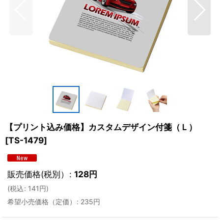
【プリント込み価格】カスタムデザイン付箋（Ｌ）
[
TS-1479
]
販売価格(税別）
:
128
円
(
税込
:
141
円
)
希望小売価格（定価）
:
235
円