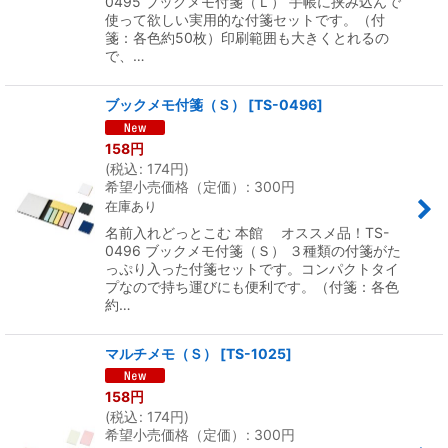
0495 ブックメモ付箋（Ｌ） 手帳に挟み込んで
使って欲しい実用的な付箋セットです。（付
箋：各色約50枚）印刷範囲も大きくとれるの
で、…
ブックメモ付箋（Ｓ）
[
TS-0496
]
158
円
(
税込
:
174
円
)
希望小売価格（定価）
:
300
円
在庫あり
名前入れどっとこむ 本館 オススメ品！TS-
0496 ブックメモ付箋（Ｓ） ３種類の付箋がた
っぷり入った付箋セットです。コンパクトタイ
プなので持ち運びにも便利です。（付箋：各色
約…
マルチメモ（Ｓ）
[
TS-1025
]
158
円
(
税込
:
174
円
)
希望小売価格（定価）
:
300
円