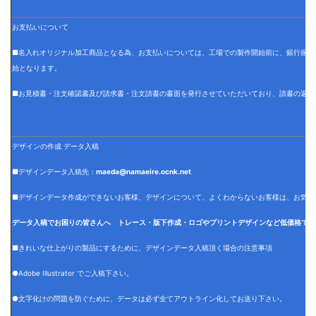
お支払いについて
■名入れオリジナル加工商品となる為、お支払いについては、工場での製作開始前に、銀行振込
始となります。
■お見積書・注文確認書及び請求書・注文請書の書面を発行させていただいており、請書の返信
デザインの作成 データ入稿
■デザインデータ入稿先：
maeda@namaeire.ocnk.net
■デザインデータ作成ができないお客様、デザインについて、よくわからないお客様は、お気軽
データ入稿でお困りの皆さんへ トレース・版下作成・ロゴやプリントデザインなど低価格でデ
■きれいな仕上がりの製品にするために、デザインデータ入稿頂く場合の注意事項
●Adobe Illustrator でご入稿下さい。
●文字化けの問題を防ぐために、データは必ず全てアウトライン化してお送り下さい。