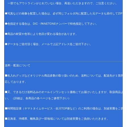
一部でもアウトラインがとれていない場合、再送いただきますので、ご注意ください。
●写真などの画像を配置した場合は、必ず同じフォルダ内に配置した元データも添付してZIPフ
●色指定する場合は、DIC・PANETONEナンバーで特色指定して下さい。
●商品の材質や色等により色目が変わる場合があります。
●データをご送付頂く場合、メールで上記アドレス迄ご送付下さい。
送料・配送について
■名入れグッズなどオリジナル商品多数の取り扱いのため、送料については、配送先が１箇所の
応しております。
■又、できるだけ送料込みのオールインワンセット価格にてお届けいたしますが、取扱商品より
い。 （詳細は、各商品の各ページをご参照下さい）
■時間指定便（ヤマトタイムサービス・佐川TOP便など）のご利用の場合は、別途実費をご負担
■北海道、沖縄県、離島及び一部地域については別途実費をご負担いただきます。