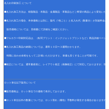
名入れ印刷加工 について
■名入れ加工方法は、樹脂製品・布製品・金属製品・革製品などご希望の商品により変化いたし
■名入れ加工の場合、本体価格とは別に、版代（1色ごと）と名入れ代（数量分）が別途料金が
販売価格については、見積書にて詳細をご確認ください。
■フルカラー印刷対応品は、（転写プリント・インクジェットプリントなど）商品詳細ページに
■名入れ加工商品の納期については、通常１０日〜３週間かかります。
時期に合わせ余裕をもってご計画いただけますと、単価も安くすることが可能です。
■校正については、通常量産前に、レイアウト校正（画像校正）にて対応しておりますが、現物
ロット単位以下販売について
■販売価格は、ロット単位での価格で表示しております。
■ロット単位以外の数量については、ロット割れ（梱包）手数料が発生する場合がありますので