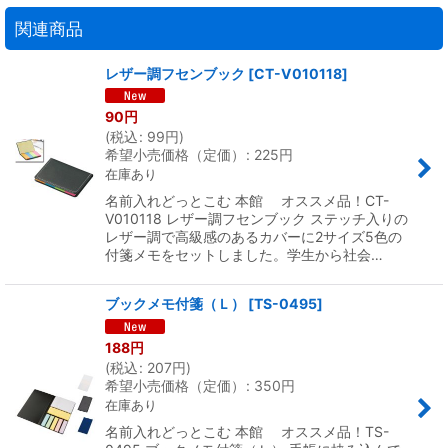
関連商品
レザー調フセンブック
[
CT-V010118
]
90
円
(
税込
:
99
円
)
希望小売価格（定価）
:
225
円
在庫あり
名前入れどっとこむ 本館 オススメ品！CT-
V010118 レザー調フセンブック ステッチ入りの
レザー調で高級感のあるカバーに2サイズ5色の
付箋メモをセットしました。学生から社会…
ブックメモ付箋（Ｌ）
[
TS-0495
]
188
円
(
税込
:
207
円
)
希望小売価格（定価）
:
350
円
在庫あり
名前入れどっとこむ 本館 オススメ品！TS-