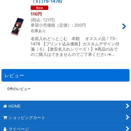
（Ｓ)
[
TS-1478
]
110
円
(
税込
:
121
円
)
希望小売価格（定価）
:
200
円
在庫あり
名前入れどっとこむ 本館 オススメ品！TS-
1478 【プリント込み価格】カスタムデザイン付
箋（Ｓ) 【激安名入れシリーズ！】※商品のみで
のご購入はできませんのでご了承ください※…
レビュー
0
件のレビュー
HOME
ショッピングカート
マイページ