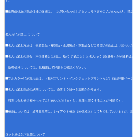
す。
■販売価格及び商品仕様の詳細は、【お問い合わせ】ボタンより内容をご入力いただき、当店で
名入れ印刷加工 について
■名入れ加工方法は、樹脂製品・布製品・金属製品・革製品などご希望の商品により変化いたし
■名入れ加工の場合、本体価格とは別に、版代（1色ごと）と名入れ代（数量分）が別途料金が
販売価格については、見積書にて詳細をご確認ください。
■フルカラー印刷対応品は、（転写プリント・インクジェットプリントなど）商品詳細ページに
■名入れ加工商品の納期については、通常１０日〜３週間かかります。
時期に合わせ余裕をもってご計画いただけますと、単価も安くすることが可能です。
■校正については、通常量産前に、レイアウト校正（画像校正）にて対応しておりますが、現物
ロット単位以下販売について