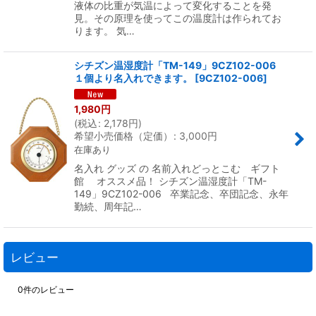
液体の比重が気温によって変化することを発
見。その原理を使ってこの温度計は作られてお
ります。 気…
シチズン温湿度計「TM-149」9CZ102-006
１個より名入れできます。
[
9CZ102-006
]
1,980
円
(
税込
:
2,178
円
)
希望小売価格（定価）
:
3,000
円
在庫あり
名入れ グッズ の 名前入れどっとこむ ギフト
館 オススメ品！ シチズン温湿度計「TM-
149」9CZ102-006 卒業記念、卒団記念、永年
勤続、周年記…
レビュー
0
件のレビュー