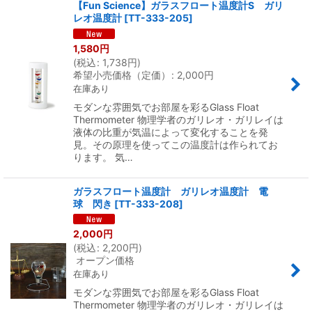
【Fun Science】ガラスフロート温度計S ガリ
レオ温度計
[
TT-333-205
]
1,580
円
(
税込
:
1,738
円
)
希望小売価格（定価）
:
2,000
円
在庫あり
モダンな雰囲気でお部屋を彩るGlass Float
Thermometer 物理学者のガリレオ・ガリレイは
液体の比重が気温によって変化することを発
見。その原理を使ってこの温度計は作られてお
ります。 気…
ガラスフロート温度計 ガリレオ温度計 電
球 閃き
[
TT-333-208
]
2,000
円
(
税込
:
2,200
円
)
オープン価格
在庫あり
モダンな雰囲気でお部屋を彩るGlass Float
Thermometer 物理学者のガリレオ・ガリレイは