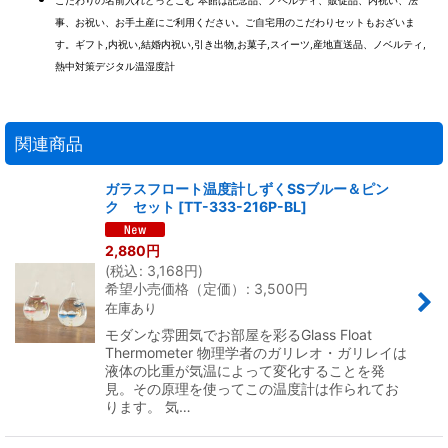
こだわりの名前入れどっとこむ 本館は記念品、ノベルティ、販促品、内祝い、法
事、お祝い、お手土産にご利用ください。ご自宅用のこだわりセットもおざいま
す。ギフト,内祝い,結婚内祝い,引き出物,お菓子,スイーツ,産地直送品、ノベルティ,
熱中対策デジタル温湿度計
関連商品
ガラスフロート温度計しずくSSブルー＆ピン
ク セット
[
TT-333-216P-BL
]
2,880
円
(
税込
:
3,168
円
)
希望小売価格（定価）
:
3,500
円
在庫あり
モダンな雰囲気でお部屋を彩るGlass Float
Thermometer 物理学者のガリレオ・ガリレイは
液体の比重が気温によって変化することを発
見。その原理を使ってこの温度計は作られてお
ります。 気…