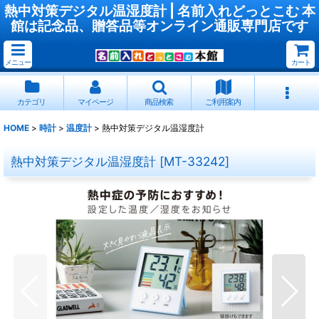
熱中対策デジタル温湿度計 | 名前入れどっとこむ 本
館は記念品、贈答品等オンライン通販専門店です
メニュー
カート
カテゴリ
マイページ
商品検索
ご利用案内
HOME
>
時計
>
温度計
>
熱中対策デジタル温湿度計
熱中対策デジタル温湿度計
[
MT-33242
]