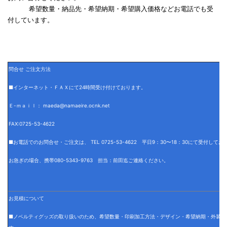
希望数量・納品先・希望納期・希望購入価格などお電話でも受
付しています。
問合せ ご注文方法
■インターネット・ＦＡＸにて24時間受け付けております。
Ｅ-ｍａｉｌ： maeda@namaeire.ocnk.net
FAX:0725-53-4622
■お電話でのお問合せ・ご注文は、 TEL 0725-53-4622 平日9：30〜18：30にて受付して
お急ぎの場合、携帯080-5343-9763 担当：前田迄ご連絡ください。
お見積について
■ノベルティグッズの取り扱いのため、希望数量・印刷加工方法・デザイン・希望納期・外装仕