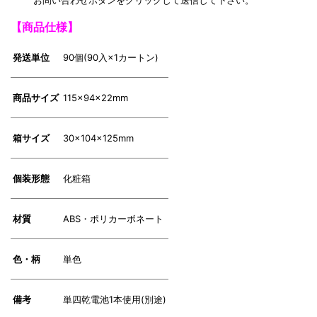
お問い合わせボタンをクリックして送信して下さい。
【商品仕様】
発送単位
90個(90入×1カートン)
商品サイズ
115×94×22mm
箱サイズ
30×104×125mm
個装形態
化粧箱
材質
ABS・ポリカーボネート
色・柄
単色
備考
単四乾電池1本使用(別途)