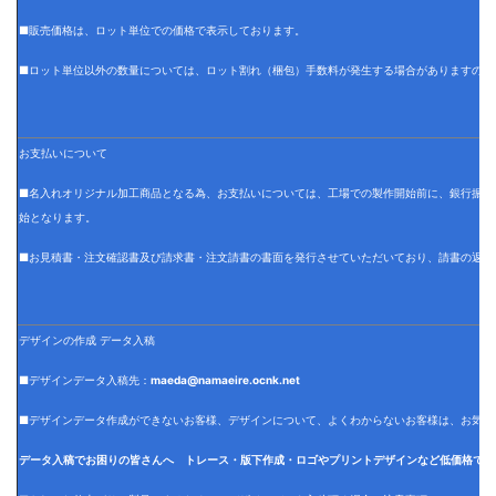
■販売価格は、ロット単位での価格で表示しております。
■ロット単位以外の数量については、ロット割れ（梱包）手数料が発生する場合がありますので
お支払いについて
■名入れオリジナル加工商品となる為、お支払いについては、工場での製作開始前に、銀行振込
始となります。
■お見積書・注文確認書及び請求書・注文請書の書面を発行させていただいており、請書の返信
デザインの作成 データ入稿
■デザインデータ入稿先：
maeda@namaeire.ocnk.net
■デザインデータ作成ができないお客様、デザインについて、よくわからないお客様は、お気軽
データ入稿でお困りの皆さんへ トレース・版下作成・ロゴやプリントデザインなど低価格でデ