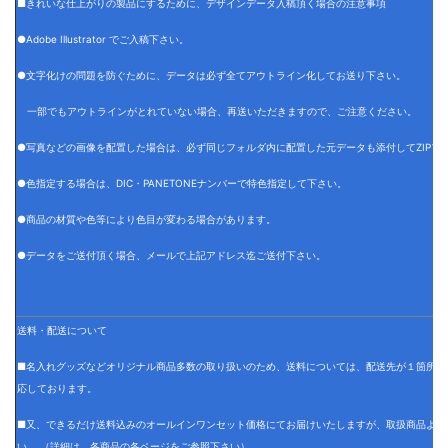
■きれいな仕上がりの製品にするために、デザインデータ入稿頂く場合の注意事項
●Adobe Illustrator でご入稿下さい。
●文字化けの問題を防ぐために、データは必ず全てアウトライン化してお送り下さい。
一部でもアウトラインがとれていない場合、再送いただきますので、ご注意ください。
●写真などの画像を配置した場合は、必ず同じフォルダ内に配置した元データも添付してZIPフ
●色指定する場合は、DIC・PANETONEナンバーで特色指定して下さい。
●商品の材質や色等により色目が変わる場合があります。
●データをご送付頂く場合、メールで上記アドレス迄ご送付下さい。
送料・配送について
■名入れグッズなどオリジナル商品多数の取り扱いのため、送料については、配送先が１箇所の
応しております。
■又、できるだけ送料込みのオールインワンセット価格にてお届けいたしますが、取扱商品より
い。 （詳細は、各商品の各ページをご参照下さい）