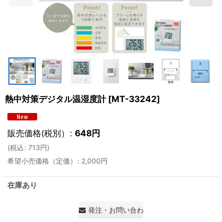
熱中対策デジタル温湿度計
[
MT-33242
]
販売価格(税別）
:
648
円
(
税込
:
713
円
)
希望小売価格（定価）
:
2,000
円
在庫あり
発注・お問い合わせ・見積もり依頼