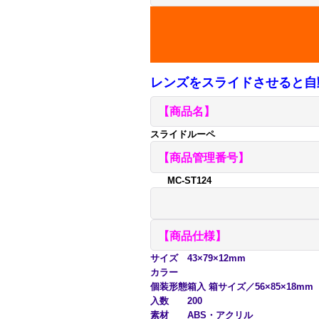
レンズをスライドさせると自
【商品名】
スライドルーペ
【商品管理番号】
MC-ST124
【商品仕様】
サイズ
43×79×12mm
カラー
個装形態
箱入 箱サイズ／56×85×18mm
入数
200
素材
ABS・アクリル