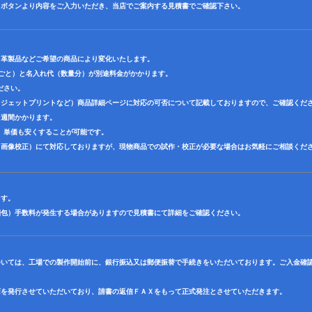
】ボタンより内容をご入力いただき、当店でご案内する見積書でご確認下さい。
・革製品などご希望の商品により変化いたします。
色ごと）と名入れ代（数量分）が別途料金がかかります。
ださい。
クジェットプリントなど）商品詳細ページに対応の可否について記載しておりますので、ご確認くだ
３週間かかります。
、単価も安くすることが可能です。
（画像校正）にて対応しておりますが、現物商品での試作・校正が必要な場合はお気軽にご相談くだ
ます。
梱包）手数料が発生する場合がありますので見積書にて詳細をご確認ください。
ついては、工場での製作開始前に、銀行振込又は郵便振替で手続きをいただいております。ご入金確
面を発行させていただいており、請書の返信ＦＡＸをもって正式発注とさせていただきます。