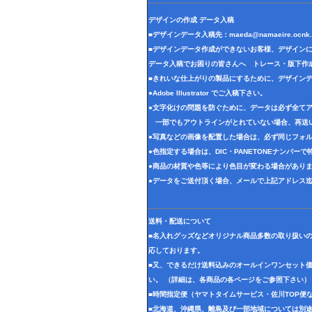
デザインの作成 データ入稿
■デザインデータ入稿先：
maeda@namaeire.ocnk.
■デザインデータ作成ができないお客様、デザイン
データ入稿でお困りの皆さんへ トレース・版下作
■きれいな仕上がりの製品にするために、デザイン
●Adobe Illustrator でご入稿下さい。
●文字化けの問題を防ぐために、データは必ず全て
一部でもアウトラインがとれていない場合、再送
●写真などの画像を配置した場合は、必ず同じフォル
●色指定する場合は、DIC・PANETONEナンバー
●商品の材質や色等により色目が変わる場合があり
●データをご送付頂く場合、メールで上記アドレス
送料・配送について
■名入れグッズなどオリジナル商品多数の取り扱い
応しております。
■又、できるだけ送料込みのオールインワンセット
い。 （詳細は、各商品の各ページをご参照下さい）
■時間指定便（ヤマトタイムサービス・佐川TOP便
■北海道、沖縄県、離島及び一部地域については別