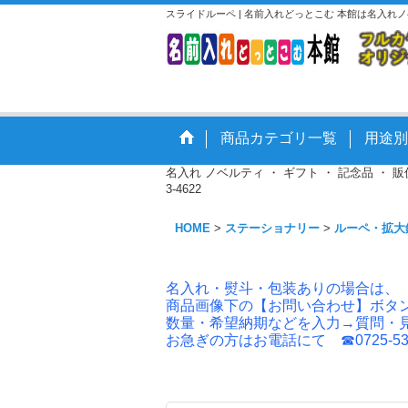
スライドルーペ | 名前入れどっとこむ 本館は名入れ
商品カテゴリ一覧
用途別
名入れ ノベルティ ・ ギフト ・ 記念品 ・
3-4622
HOME
>
ステーショナリー
>
ルーペ・拡大
名入れ・熨斗・包装ありの場合は、
商品画像下の【お問い合わせ】ボタ
数量・希望納期などを入力→質問・
お急ぎの方はお電話にて ☎0725-53-