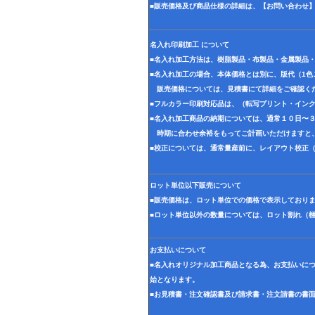
■販売価格及び商品仕様の詳細は、【お問い合わせ
名入れ印刷加工 について
■名入れ加工方法は、樹脂製品・布製品・金属製品
■名入れ加工の場合、本体価格とは別に、版代（1
販売価格については、見積書にて詳細をご確認く
■フルカラー印刷対応品は、（転写プリント・イン
■名入れ加工商品の納期については、通常１０日〜
時期に合わせ余裕をもってご計画いただけますと
■校正については、通常量産前に、レイアウト校正
ロット単位以下販売について
■販売価格は、ロット単位での価格で表示しており
■ロット単位以外の数量については、ロット割れ（
お支払いについて
■名入れオリジナル加工商品となる為、お支払いに
始となります。
■お見積書・注文確認書及び請求書・注文請書の書