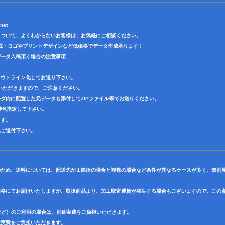
net
について、よくわからないお客様は、お気軽にご相談ください。
成・ロゴやプリントデザインなど低価格でデータ作成承ります！
データ入稿頂く場合の注意事項
アウトライン化してお送り下さい。
いただきますので、ご注意ください。
ダ内に配置した元データも添付してZIPファイル等でお送りください。
で特色指定して下さい。
ます。
迄ご送付下さい。
のため、送料については、配送先が１箇所の場合と複数の場合など条件が異なるケースが多く、個別
価格にてお届けいたしますが、取扱商品より、加工取寄運賃が発生する場合もございますので、この
など）のご利用の場合は、別途実費をご負担いただきます。
途実費をご負担いただきます。