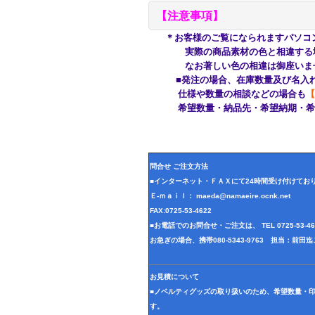
【注意事項】
＊お客様のご覧になられますパソコ
実際の商品素材の色と相違する場合
なお著しい色の相違は御座いませ
■発注の場合、在庫数量及び名入れ
仕様や数量の相談などの場合も
【
希望数量・納品先・希望納期・希望
問合せ ご注文方法
■インターネット・ＦＡＸにて24時間受け付けてお
Ｅ-ｍａｉｌ： maeda@namaeire.ocnk.net
FAX:0725-53-4622
■お電話でのお問合せ・ご注文は、 TEL 0725-53-
お急ぎの場合、携帯080-5343-9763 担当：前
お見積について
■ノベルティグッズの取り扱いのため、希望数量・
す。