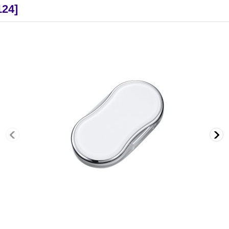
124
]