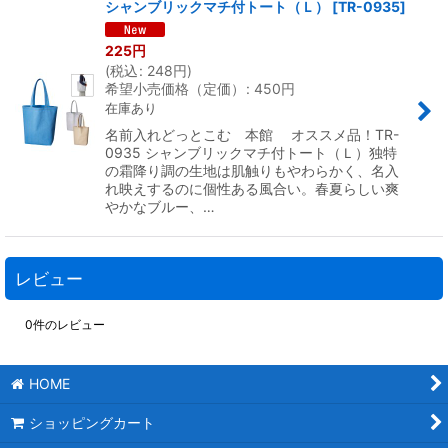
シャンブリックマチ付トート（Ｌ）
[
TR-0935
]
225
円
(
税込
:
248
円
)
希望小売価格（定価）
:
450
円
在庫あり
名前入れどっとこむ 本館 オススメ品！TR-
0935 シャンブリックマチ付トート（Ｌ）独特
の霜降り調の生地は肌触りもやわらかく、名入
れ映えするのに個性ある風合い。春夏らしい爽
やかなブルー、…
レビュー
0
件のレビュー
HOME
ショッピングカート