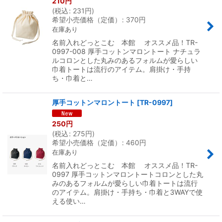
210
円
(
税込
:
231
円
)
希望小売価格（定価）
:
370
円
在庫あり
名前入れどっとこむ 本館 オススメ品！TR-
0997-008 厚手コットンマロントート ナチュラ
ルコロンとした丸みのあるフォルムが愛らしい
巾着トートは流行のアイテム。肩掛け・手持
ち・巾着と…
厚手コットンマロントート
[
TR-0997
]
250
円
(
税込
:
275
円
)
希望小売価格（定価）
:
460
円
在庫あり
名前入れどっとこむ 本館 オススメ品！TR-
0997 厚手コットンマロントートコロンとした丸
みのあるフォルムが愛らしい巾着トートは流行
のアイテム。肩掛け・手持ち・巾着と3WAYで使
える使い…