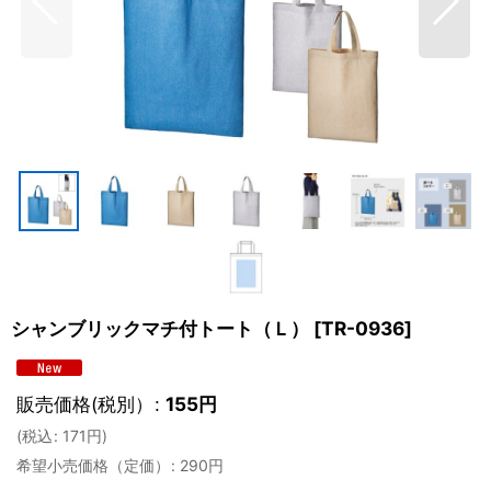
シャンブリックマチ付トート（Ｌ）
[
TR-0936
]
販売価格(税別）
:
155
円
(
税込
:
171
円
)
希望小売価格（定価）
:
290
円