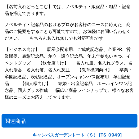
【名前入れどっとこむ】では、ノベルティ・販促品・粗品・記念
品を揃えております。
ノベルティ・記念品のおけるプロがお客様のニーズに応えた、商
品のご提案をすることも可能ですので、お気軽にお問い合わせく
ださい。 もちろん名入れ無しでも対応可能です
【ビジネス向け】 展示会配布用、ご成約記念品、企業PR、営
業販促、表彰記念品、創立・設立記念品、年末年始あいさつ、イ
ベントグッズ 【飲食店向け】 名入れ皿、名入れグラス、名
入れ湯呑、名入れ箸、名入れ灰皿 【教育機関向け】 卒業・
卒園記念品、表彰記念品、オープンキャンパス配布用、卒団記念
品 【個人様向け】 結婚・出産記念品、ホールインワン記
念品、同人グッズ作成 幅広い商品ラインナップで、様々なお客
様のニーズにお応えしております。
関連商品
キャンバスガーデントート（Ｓ）
[
TS-0949
]