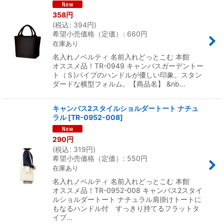
358
円
(
税込
:
394
円
)
希望小売価格（定価）
:
660
円
在庫あり
名入れノベルティ 名前入れどっとこむ 本館
オススメ品！TR-0949 キャンバスガーデントー
ト（Ｓ)パイプのハンドルが優しい印象。スタン
ダードな横型フォルム。【商品名】 &nb…
キャンバス2スタイルショルダートート ナチュ
ラル
[
TR-0952-008
]
290
円
(
税込
:
319
円
)
希望小売価格（定価）
:
550
円
在庫あり
名入れノベルティ 名前入れどっとこむ 本館
オススメ品！TR-0952-008 キャンバス2スタイ
ルショルダートート ナチュラル肩掛けトートに
もなるハンドル付 すっきり持てるフラットタ
イプ…