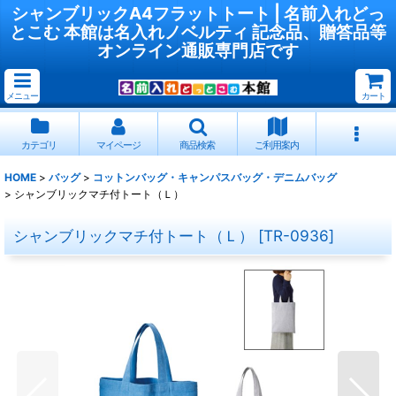
シャンブリックA4フラットトート | 名前入れどっ
とこむ 本館は名入れノベルティ 記念品、贈答品等
オンライン通販専門店です
メニュー
カート
カテゴリ
マイページ
商品検索
ご利用案内
HOME
>
バッグ
>
コットンバッグ・キャンパスバッグ・デニムバッグ
>
シャンブリックマチ付トート（Ｌ）
シャンブリックマチ付トート（Ｌ）
[
TR-0936
]