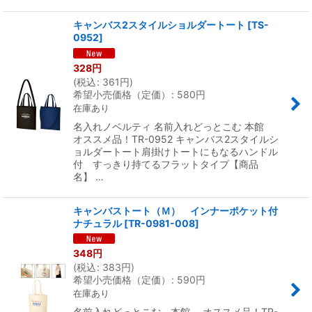
キャンバス2スタイルショルダートート
[
TS-
0952
]
328
円
(
税込
:
361
円
)
希望小売価格（定価）
:
580
円
在庫あり
名入れノベルティ 名前入れどっとこむ 本館
オススメ品！TR-0952 キャンバス2スタイルシ
ョルダートート肩掛けトートにもなるハンドル
付 すっきり持てるフラットタイプ【商品
名】 …
キャンバストート（Ｍ） インナーポケット付
ナチュラル
[
TR-0981-008
]
348
円
(
税込
:
383
円
)
希望小売価格（定価）
:
590
円
在庫あり
名前入れどっとこむ 本館 オススメ品！TR-