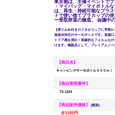
東京都は、主催イベントでプ
・マイバッグ・マイボトルな
は、再生・持続可能なプラス
トで使い捨てプラカップの使
ー受取辞退の徹底、 会議中
【滑り止め付きのフタがコップに早変わ
保温冷対応のサーモボトルです。直接口
トドア感を演出！直線的なフォルムなの
けます。物販品として、プレミアムノベ
【商品名】
キャンピングサーモボトル５００ｍｌ
【商品管理番号】
TS-1224
【商品販売価格】
(税別）
＠1100円