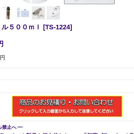
トル５００ｍｌ
[
TS-1224
]
円
0円
ル禁止へ
━