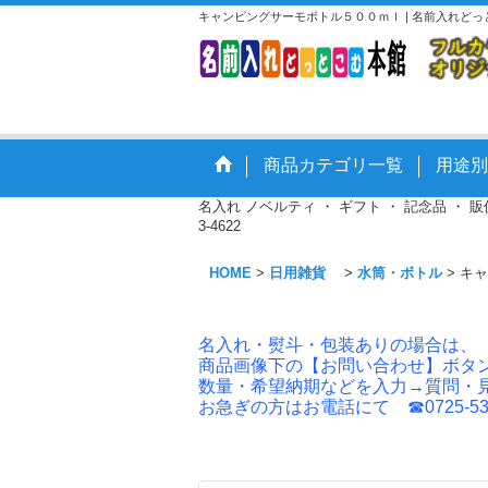
キャンピングサーモボトル５００ｍｌ | 名前入れど
商品カテゴリ一覧
用途別
名入れ ノベルティ ・ ギフト ・ 記念品 ・
3-4622
HOME
>
日用雑貨
>
水筒・ボトル
>
キャ
名入れ・熨斗・包装ありの場合は、
商品画像下の【お問い合わせ】ボタ
数量・希望納期などを入力→質問・
お急ぎの方はお電話にて ☎0725-53-