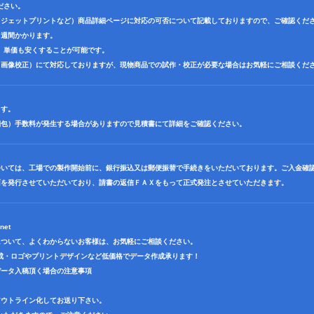
ださい。
クジェットプリントなど）商品詳細ページに対応の可否について記載しておりますので、ご確認くだ
３週間かかります。
、単価も安くすることが可能です。
（画像校正）にて対応しておりますが、現物商品での試作・校正が必要な場合はお気軽にご相談くだ
ます。
梱包）手数料が発生する場合がありますので見積書にて詳細をご確認ください。
ついては、工場での製作開始前に、銀行振込又は郵便振替で手続きをいただいております。ご入金確
面を発行させていただいており、請書の返信ＦＡＸをもって正式発注とさせていただきます。
net
について、よくわからないお客様は、お気軽にご相談ください。
成・ロゴやプリントデザインなど低価格でデータ作成承ります！
データ入稿頂く場合の注意事項
アウトライン化してお送り下さい。