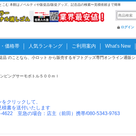
っとこむ 本館はノベルティや販促品/販促グッズ、記念品の検索〜見積依頼まで簡単
ログイン
・価格帯
人気ランキング
ご利用案内
What's New
 販促品 のことなら、小ロット から販売するギフトグッズ専門オンライン通販ショッ
ンピングサーモボトル５００ｍｌ
ンをクリックして、
見積書を送付いたします
4622 至急の場合：店主（前田）携帯/080-5343-9763