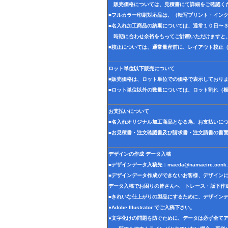
販売価格については、見積書にて詳細をご確認く
■フルカラー印刷対応品は、（転写プリント・イン
■名入れ加工商品の納期については、通常１０日〜
時期に合わせ余裕をもってご計画いただけますと
■校正については、通常量産前に、レイアウト校正
ロット単位以下販売について
■販売価格は、ロット単位での価格で表示しており
■ロット単位以外の数量については、ロット割れ（
お支払いについて
■名入れオリジナル加工商品となる為、お支払いに
■お見積書・注文確認書及び請求書・注文請書の書
デザインの作成 データ入稿
■デザインデータ入稿先：
maeda@namaeire.ocnk.
■デザインデータ作成ができないお客様、デザイン
データ入稿でお困りの皆さんへ トレース・版下作
■きれいな仕上がりの製品にするために、デザイン
●Adobe Illustrator でご入稿下さい。
●文字化けの問題を防ぐために、データは必ず全て