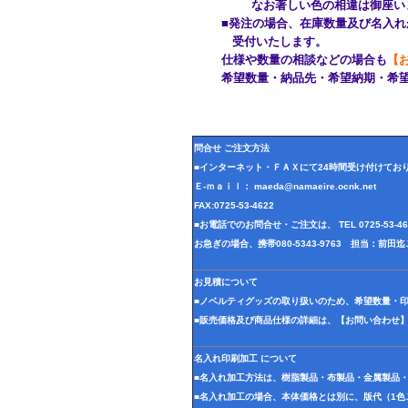
なお著しい色の相違は御座いませ
■発注の場合、在庫数量及び名入れが
受付いたします。
仕様や数量の相談などの場合も
【
希望数量・納品先・希望納期・希望
問合せ ご注文方法
■インターネット・ＦＡＸにて24時間受け付けてお
Ｅ-ｍａｉｌ： maeda@namaeire.ocnk.net
FAX:0725-53-4622
■お電話でのお問合せ・ご注文は、 TEL 0725-53-
お急ぎの場合、携帯080-5343-9763 担当：前
お見積について
■ノベルティグッズの取り扱いのため、希望数量・
■販売価格及び商品仕様の詳細は、【お問い合わせ
名入れ印刷加工 について
■名入れ加工方法は、樹脂製品・布製品・金属製品
■名入れ加工の場合、本体価格とは別に、版代（1