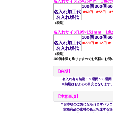
名入れサイズ25×25ｍｍ 1色の
100個
300個
6
名入れ加工代
＠60円
＠55円
＠
名入れ版代
（税別）
名入れサイズ195×151ｍｍ 1
100個
300個
6
名入れ加工代
＠270円
＠165円
＠1
名入れ版代
（税別）
100個未満も承りますのでお気軽にお問
【納期】
名入れ有り納期：２週間〜３週間
※納期はおよその目安となります。ご
【注意事項】
＊お客様のご覧になられますパソコ
実際商品の
素材の色と相違する場