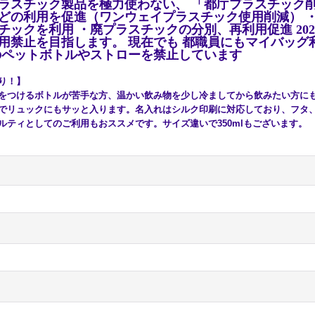
ラスチック製品を極力使わない、 「都庁プラスチック
どの利用を促進（ワンウェイプラスチック使用削減） 
チックを利用 ・廃プラスチックの分別、再利用促進
202
用禁止を目指します。 現在でも 都職員にもマイバッグ
のペットボトルやストローを禁止しています
り！】
をつけるボトルが苦手な方、温かい飲み物を少し冷ましてから飲みたい方に
でリュックにもサッと入ります。名入れはシルク印刷に対応しており、フタ
ルティとしてのご利用もおススメです。サイズ違いで350mlもございます。