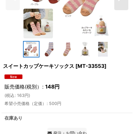
スイートカップケーキソックス
[
MT-33553
]
販売価格(税別）
:
148
円
(
税込
:
163
円
)
希望小売価格（定価）
:
500
円
在庫あり
発注・お問い合わせ・見積もり依頼