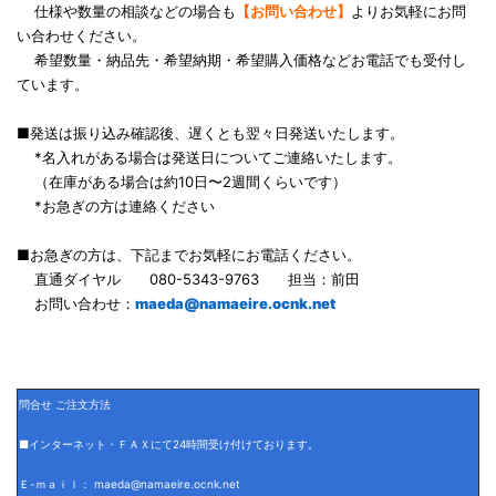
仕様や数量の相談などの場合も
【お問い合わせ】
よりお気軽にお問
い合わせください。
希望数量・納品先・希望納期・希望購入価格などお電話でも受付し
ています。
■発送は振り込み確認後、遅くとも翌々日発送いたします。
*名入れがある場合は発送日についてご連絡いたします。
（在庫がある場合は約10日〜2週間くらいです）
*お急ぎの方は連絡ください
■お急ぎの方は、下記までお気軽にお電話ください。
直通ダイヤル 080-5343-9763 担当：前田
お問い合わせ：
maeda@namaeire.ocnk.net
問合せ ご注文方法
■インターネット・ＦＡＸにて24時間受け付けております。
Ｅ-ｍａｉｌ： maeda@namaeire.ocnk.net