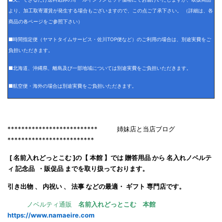
より、加工取寄運賃が発生する場合もございますので、この点ご了承下さい。 （詳細は、各
商品の各ページをご参照下さい）
■時間指定便（ヤマトタイムサービス・佐川TOP便など）のご利用の場合は、別途実費をご
負担いただきます。
■北海道、沖縄県、離島及び一部地域については別途実費をご負担いただきます。
■航空便・海外の場合は別途実費をご負担いただきます。
************************** 姉妹店と当店ブログ
*************************
[ 名前入れどっとこむ ]の【 本館 】では 贈答用品 から 名入れノベルテ
ィ 記念品 ・販促品 までを取り扱っております。
引き出物 、 内祝い 、 法事 などの最適・ ギフト 専門店です。
ノベルティ通販
名前入れどっとこむ 本館
https://www.namaeire.com