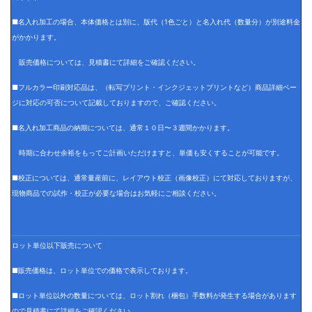
■名入れ加工の場合、本体価格とは別に、版代（1色ごと）と名入れ代（数量分）が別途料金
がかかります。
販売価格については、見積書にて詳細をご確認ください。
■フルカラー印刷対応品は、（転写プリント・インクジェットプリントなど）商品詳細ペー
ジに対応の可否について記載しておりますので、ご確認ください。
■名入れ加工商品の納期については、通常１０日〜３週間かかります。
時期に合わせ余裕をもってご計画いただけますと、単価も安くすることが可能です。
■校正については、通常量産前に、レイアウト校正（画像校正）にて対応しておりますが、
現物商品での試作・校正が必要な場合はお気軽にご相談ください。
ロット単位以下販売について
■販売価格は、ロット単位での価格で表示しております。
■ロット単位以外の数量については、ロット割れ（梱包）手数料が発生する場合があります
ので見積書にて詳細をご確認ください。