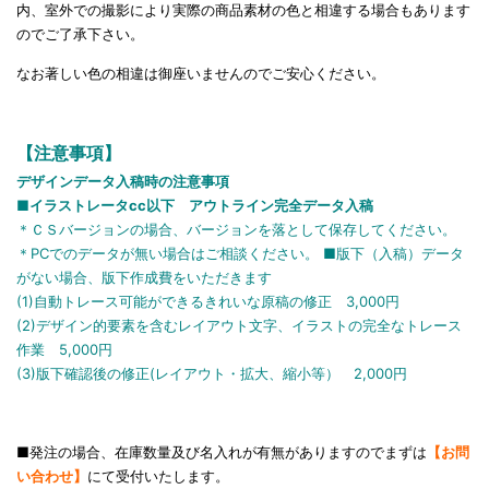
内、室外での撮影により実際の商品素材の色と相違する場合もあります
のでご了承下さい。
なお著しい色の相違は御座いませんのでご安心ください。
【注意事項】
デザインデータ入稿時の注意事項
■イラストレータcc以下 アウトライン完全データ入稿
＊ＣＳバージョンの場合、バージョンを落として保存してください。
＊PCでのデータが無い場合はご相談ください。 ■版下（入稿）データ
がない場合、版下作成費をいただきます
(1)自動トレース可能ができるきれいな原稿の修正 3,000円
(2)デザイン的要素を含むレイアウト文字、イラストの完全なトレース
作業 5,000円
(3)版下確認後の修正(レイアウト・拡大、縮小等） 2,000円
■発注の場合、在庫数量及び名入れが有無がありますのでまずは
【お問
い合わせ】
にて受付いたします。