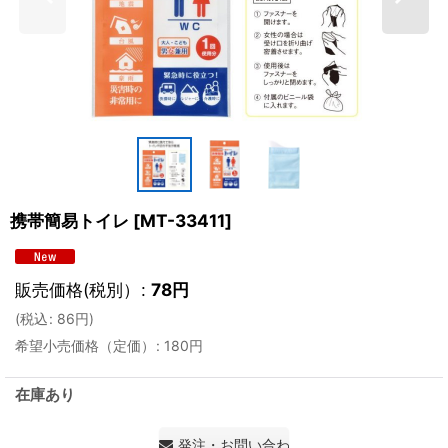
携帯簡易トイレ
[
MT-33411
]
販売価格(税別）
:
78
円
(
税込
:
86
円
)
希望小売価格（定価）
:
180
円
在庫あり
発注・お問い合わせ・見積もり依頼