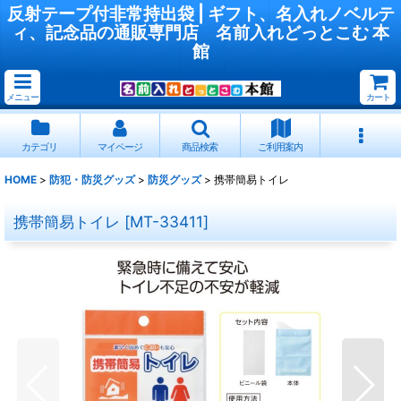
反射テープ付非常持出袋 | ギフト、名入れノベルテ
ィ、記念品の通販専門店 名前入れどっとこむ 本
館
メニュー
カート
カテゴリ
マイページ
商品検索
ご利用案内
HOME
>
防犯・防災グッズ
>
防災グッズ
>
携帯簡易トイレ
携帯簡易トイレ
[
MT-33411
]