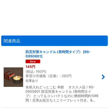
関連商品
防災対策キャンドル (長時間タイプ）
[
RS-
0950601
]
145
円
(
税込
:
160
円
)
希望小売価格（定価）
:
290
円
在庫あり
名前入れどっとこむ 本館 オススメ品！RS-
0950601 防災対策キャンドル (長時間タイ
プ） とってもコンパクトなのに燃焼時間約10時
間！災害お役立ちミニリーフレット付き。&…