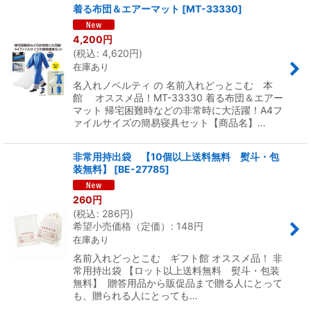
着る布団＆エアーマット
[
MT-33330
]
4,200
円
(
税込
:
4,620
円
)
在庫あり
名入れノベルティ の 名前入れどっとこむ 本
館 オススメ品！MT-33330 着る布団＆エアー
マット 帰宅困難時などの非常時に大活躍！A4フ
ァイルサイズの簡易寝具セット【商品名】…
非常用持出袋 【10個以上送料無料 熨斗・包
装無料】
[
BE-27785
]
260
円
(
税込
:
286
円
)
希望小売価格（定価）
:
148
円
在庫あり
名前入れどっとこむ ギフト館 オススメ品！ 非
常用持出袋 【ロット以上送料無料 熨斗・包装
無料】 贈答用品から販促品まで贈る人にとって
も、贈られる人にとっても…