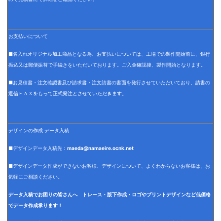
お支払いについて
■名入れオリジナル加工商品となる為、お支払いについては、工場での製作開始前に、銀行
振込又は郵便振替で手続きをいただいております。ご入金確認後、製作開始となります。
■お見積書・注文確認書及び請求書・注文請書の書面を発行させていただいており、請書の
返信ＦＡＸをもって正式発注とさせていただきます。
デザインの作成 データ入稿
■デザインデータ入稿先：
maeda@namaeire.ocnk.net
■デザインデータ作成ができないお客様、デザインについて、よくわからないお客様は、お
気軽にご相談ください。
データ入稿でお困りの皆さんへ トレース・版下作成・ロゴやプリントデザインなど低価格
でデータ作成承ります！