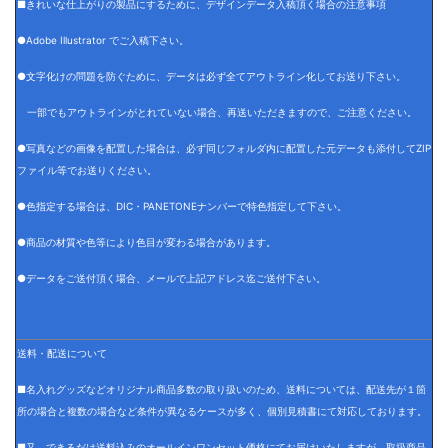
■きれいな仕上がりの製品にするために、デザインデータ入稿頂く場合の注意事項
●Adobe Illustrator でご入稿下さい。
●文字化けの問題を防ぐために、データは必ず全てアウトライン化してお送り下さい。
一部でもアウトラインがとれていない場合、再送いただきますので、ご注意ください。
●写真などの画像を配置した場合は、必ず同じフォルダ内に配置した元データも添付してZIP
ファイル等でお送りください。
●色指定する場合は、DIC・PANETONEナンバーで特色指定して下さい。
●商品の材質や色等により色目が変わる場合があります。
●データをご送付頂く場合、メールで上記アドレス迄ご送付下さい。
送料・配送について
■名入れグッズなどオリジナル商品多数の取り扱いのため、送料については、配送先が１箇
所の場合と複数の場合など条件が異なるケースが多く、個別見積書にて対応しております。
■又、できるだけ送料込みのオールインワンセット価格にてお届けいたしますが、取扱商品