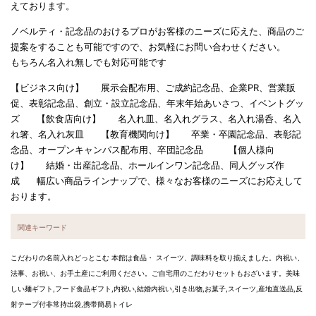
えております。
ノベルティ・記念品のおけるプロがお客様のニーズに応えた、商品のご
提案をすることも可能ですので、お気軽にお問い合わせください。
もちろん名入れ無しでも対応可能です
【ビジネス向け】 展示会配布用、ご成約記念品、企業PR、営業販
促、表彰記念品、創立・設立記念品、年末年始あいさつ、イベントグッ
ズ 【飲食店向け】 名入れ皿、名入れグラス、名入れ湯呑、名入
れ箸、名入れ灰皿 【教育機関向け】 卒業・卒園記念品、表彰記
念品、オープンキャンパス配布用、卒団記念品 【個人様向
け】 結婚・出産記念品、ホールインワン記念品、同人グッズ作
成 幅広い商品ラインナップで、様々なお客様のニーズにお応えして
おります。
関連キーワード
こだわりの名前入れどっとこむ 本館は食品・ スイーツ、調味料を取り揃えました。内祝い、
法事、お祝い、お手土産にご利用ください。ご自宅用のこだわりセットもおざいます。美味
しい麺ギフト,フード食品ギフト,内祝い,結婚内祝い,引き出物,お菓子,スイーツ,産地直送品,反
射テープ付非常持出袋,携帯簡易トイレ