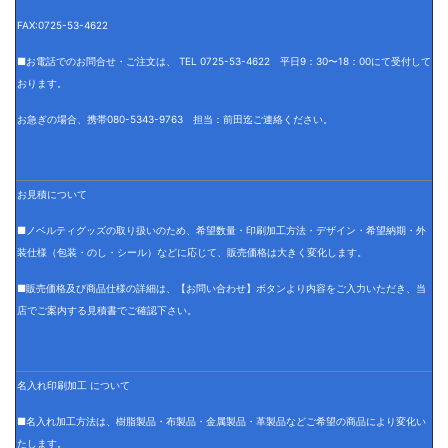
FAX:0725-53-4622
■お電話でのお問合せ・ご注文は、 TEL 0725-53-4622 平日9：30〜18：00にて受付して
おります。
お急ぎの場合、携帯080-5343-9763 担当：前田迄ご連絡ください。
お見積について
■ノベルティグッズの取り扱いのため、希望数量・印刷加工方法・デザイン・希望納期・外
装仕様（包装・のし・シール）などに応じて、販売価格は大きく変化します。
■販売価格及び商品仕様の詳細は、【お問い合わせ】ボタンより内容をご入力いただき、当
店でご案内する見積書でご確認下さい。
名入れ印刷加工 について
■名入れ加工方法は、樹脂製品・布製品・金属製品・革製品などご希望の商品により変化い
たします。