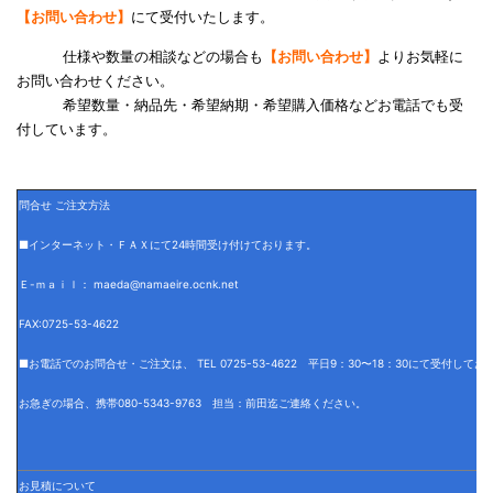
【お問い合わせ】
にて受付いたします。
仕様や数量の相談などの場合も
【お問い合わせ】
よりお気軽に
お問い合わせください。
希望数量・納品先・希望納期・希望購入価格などお電話でも受
付しています。
問合せ ご注文方法
■インターネット・ＦＡＸにて24時間受け付けております。
Ｅ-ｍａｉｌ： maeda@namaeire.ocnk.net
FAX:0725-53-4622
■お電話でのお問合せ・ご注文は、 TEL 0725-53-4622 平日9：30〜18：30にて受付して
お急ぎの場合、携帯080-5343-9763 担当：前田迄ご連絡ください。
お見積について