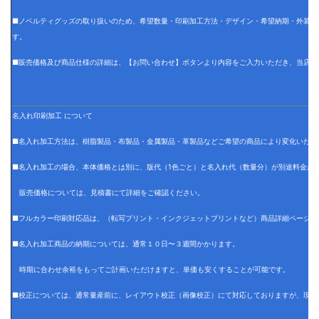
■ノベルティグッズの取り扱いのため、希望数量・印刷加工方法・デザイン・希望納期・外装仕
す。
■販売価格及び商品仕様の詳細は、【お問い合わせ】ボタンより内容をご入力いただき、当店で
名入れ印刷加工 について
■名入れ加工方法は、樹脂製品・布製品・金属製品・革製品などご希望の商品により変化いたし
■名入れ加工の場合、本体価格とは別に、版代（1色ごと）と名入れ代（数量分）が別途料金が
販売価格については、見積書にて詳細をご確認ください。
■フルカラー印刷対応品は、（転写プリント・インクジェットプリントなど）商品詳細ページに
■名入れ加工商品の納期については、通常１０日〜３週間かかります。
時期に合わせ余裕をもってご計画いただけますと、単価も安くすることが可能です。
■校正については、通常量産前に、レイアウト校正（画像校正）にて対応しておりますが、現物