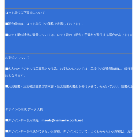
ロット単位以下販売について
■販売価格は、ロット単位での価格で表示しております。
■ロット単位以外の数量については、ロット割れ（梱包）手数料が発生する場合がありますので
お支払いについて
■名入れオリジナル加工商品となる為、お支払いについては、工場での製作開始前に、銀行振込
始となります。
■お見積書・注文確認書及び請求書・注文請書の書面を発行させていただいており、請書の返信
デザインの作成 データ入稿
■デザインデータ入稿先：
maeda@namaeire.ocnk.net
■デザインデータ作成ができないお客様、デザインについて、よくわからないお客様は、お気軽