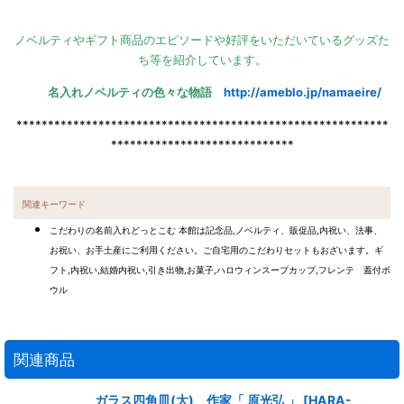
ノベルティやギフト商品のエピソードや好評をいただいているグッズた
ち等を紹介しています。
名入れノベルティの色々な物語
http://ameblo.jp/namaeire/
***********************************************************
*****************************
関連キーワード
こだわりの名前入れどっとこむ 本館は記念品,ノベルティ、販促品,内祝い、法事、
お祝い、お手土産にご利用ください。ご自宅用のこだわりセットもおざいます。ギ
フト,内祝い,結婚内祝い,引き出物,お菓子,ハロウィンスープカップ,フレンテ 蓋付ボ
ウル
関連商品
ガラス四角皿(大) 作家「 原光弘 」
[
HARA-