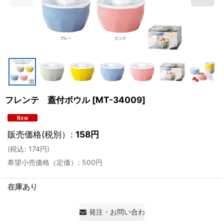
フレンテ 蓋付ボウル
[
MT-34009
]
販売価格(税別）
:
158
円
(
税込
:
174
円
)
希望小売価格（定価）
:
500
円
在庫あり
発注・お問い合わせ・見積もり依頼