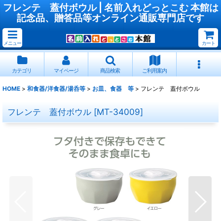
フレンテ 蓋付ボウル | 名前入れどっとこむ 本館は
記念品、贈答品等オンライン通販専門店です
メニュー
カート
カテゴリ
マイページ
商品検索
ご利用案内
HOME
>
和食器/洋食器/湯呑等
>
お皿、食器 等
>
フレンテ 蓋付ボウル
フレンテ 蓋付ボウル
[
MT-34009
]