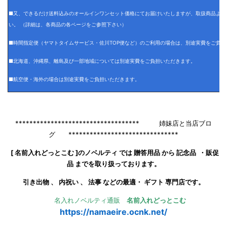
■又、できるだけ送料込みのオールインワンセット価格にてお届けいたしますが、取扱商品より
い。 （詳細は、各商品の各ページをご参照下さい）
■時間指定便（ヤマトタイムサービス・佐川TOP便など）のご利用の場合は、別途実費をご負担
■北海道、沖縄県、離島及び一部地域については別途実費をご負担いただきます。
■航空便・海外の場合は別途実費をご負担いただきます。
*********************************** 姉妹店と当店ブロ
グ *******************************
[ 名前入れどっとこむ ]のノベルティ では 贈答用品 から 記念品 ・販促
品 までを取り扱っております。
引き出物 、 内祝い 、 法事 などの最適・ ギフト 専門店です。
名入れノベルティ通販
名前入れどっとこむ
https://namaeire.ocnk.net/