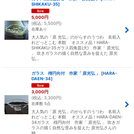
SHIKAKU-35
]
5,000
円
(
税込
:
5,500
円
)
在庫あり
大人気の「原 光弘」のがらすのうつわ 名前入
れどっとこむ 本館 オススメ品！HARA-
SHIKAKU-35ガラス四角皿(大) 作家「 原光弘
」 吹きガラスの描く自然な歪みを捉えた 原光
弘…
ガラス 楕円向付 作家「 原光弘 」
[
HARA-
DAEN-34
]
3,000
円
(
税込
:
3,300
円
)
在庫数 5点
大人気の「原 光弘」のがらすのうつわ 名前入
れどっとこむ 本館 オススメ品！HARA-DAEN-
34ガラス 楕円向付 作家「 原光弘 」 吹きガ
ラスの描く自然な歪みを捉えた 原光弘さんの
独…