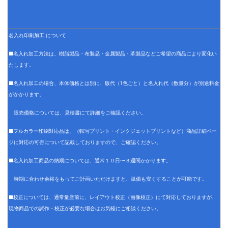
名入れ印刷加工 について
■名入れ加工方法は、樹脂製品・布製品・金属製品・革製品などご希望の商品により変化い
たします。
■名入れ加工の場合、本体価格とは別に、版代（1色ごと）と名入れ代（数量分）が別途料金
がかかります。
販売価格については、見積書にて詳細をご確認ください。
■フルカラー印刷対応品は、（転写プリント・インクジェットプリントなど）商品詳細ペー
ジに対応の可否について記載しておりますので、ご確認ください。
■名入れ加工商品の納期については、通常１０日〜３週間かかります。
時期に合わせ余裕をもってご計画いただけますと、単価も安くすることが可能です。
■校正については、通常量産前に、レイアウト校正（画像校正）にて対応しておりますが、
現物商品での試作・校正が必要な場合はお気軽にご相談ください。