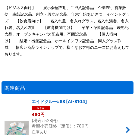
【ビジネス向け】 展示会配布用、ご成約記念品、企業PR、営業販
促、表彰記念品、創立・設立記念品、年末年始あいさつ、イベントグッ
ズ 【飲食店向け】 名入れ皿、名入れグラス、名入れ湯呑、名入
れ箸、名入れ灰皿 【教育機関向け】 卒業・卒園記念品、表彰記
念品、オープンキャンパス配布用、卒団記念品 【個人様向
け】 結婚・出産記念品、ホールインワン記念品、同人グッズ作
成 幅広い商品ラインナップで、様々なお客様のニーズにお応えして
おります。
関連商品
エイドクルー#68
[
AI-8104
]
480
円
(
税込
:
528
円
)
希望小売価格（定価）
:
780
円
在庫あり