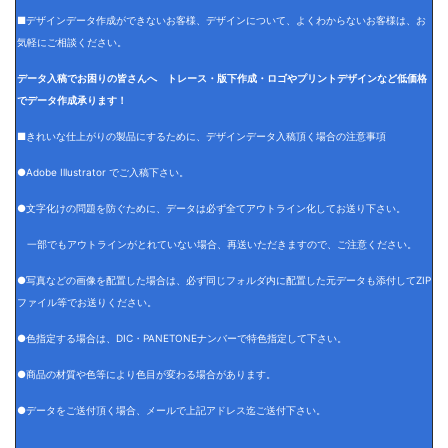
■デザインデータ作成ができないお客様、デザインについて、よくわからないお客様は、お
気軽にご相談ください。
データ入稿でお困りの皆さんへ トレース・版下作成・ロゴやプリントデザインなど低価格
でデータ作成承ります！
■きれいな仕上がりの製品にするために、デザインデータ入稿頂く場合の注意事項
●Adobe Illustrator でご入稿下さい。
●文字化けの問題を防ぐために、データは必ず全てアウトライン化してお送り下さい。
一部でもアウトラインがとれていない場合、再送いただきますので、ご注意ください。
●写真などの画像を配置した場合は、必ず同じフォルダ内に配置した元データも添付してZIP
ファイル等でお送りください。
●色指定する場合は、DIC・PANETONEナンバーで特色指定して下さい。
●商品の材質や色等により色目が変わる場合があります。
●データをご送付頂く場合、メールで上記アドレス迄ご送付下さい。