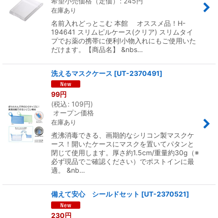
希望小売価格（定価）
:
245
円
在庫あり
名前入れどっとこむ 本館 オススメ品！H-
194641 スリムピルケース(クリア) スリムタイ
プでお薬の携帯に便利!小物入れにもご使用いた
だけます。【商品名】 &nbs…
洗えるマスクケース
[
UT-2370491
]
99
円
(
税込
:
109
円
)
オープン価格
在庫あり
煮沸消毒できる、画期的なシリコン製マスクケ
ース！開いたケースにマスクを置いてパタンと
閉じて使用します。厚さ約1.5cm/重量約30g（※
必ず現品でご確認ください）でポストインに最
適。 &nb…
備えて安心 シールドセット
[
UT-2370521
]
230
円