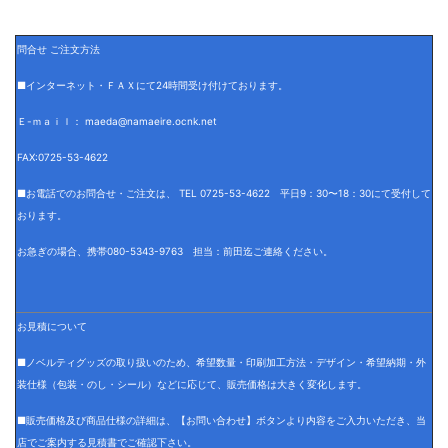
問合せ ご注文方法
■インターネット・ＦＡＸにて24時間受け付けております。
Ｅ-ｍａｉｌ： maeda@namaeire.ocnk.net
FAX:0725-53-4622
■お電話でのお問合せ・ご注文は、 TEL 0725-53-4622 平日9：30〜18：30にて受付して
おります。
お急ぎの場合、携帯080-5343-9763 担当：前田迄ご連絡ください。
お見積について
■ノベルティグッズの取り扱いのため、希望数量・印刷加工方法・デザイン・希望納期・外
装仕様（包装・のし・シール）などに応じて、販売価格は大きく変化します。
■販売価格及び商品仕様の詳細は、【お問い合わせ】ボタンより内容をご入力いただき、当
店でご案内する見積書でご確認下さい。