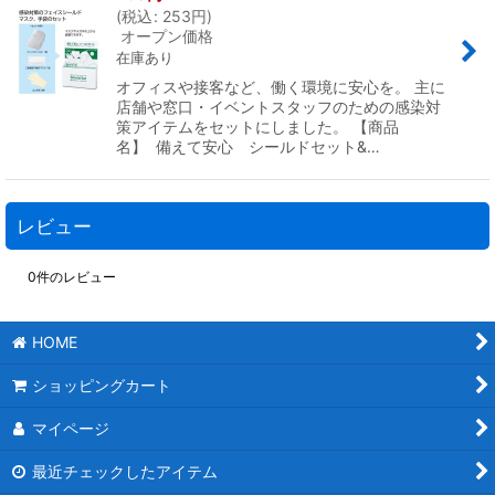
(
税込
:
253
円
)
オープン価格
在庫あり
オフィスや接客など、働く環境に安心を。 主に
店舗や窓口・イベントスタッフのための感染対
策アイテムをセットにしました。 【商品
名】 備えて安心 シールドセット&…
レビュー
0
件のレビュー
HOME
ショッピングカート
マイページ
最近チェックしたアイテム