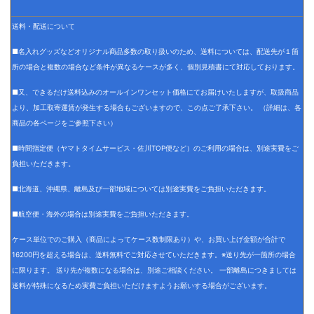
送料・配送について
■名入れグッズなどオリジナル商品多数の取り扱いのため、送料については、配送先が１箇
所の場合と複数の場合など条件が異なるケースが多く、個別見積書にて対応しております。
■又、できるだけ送料込みのオールインワンセット価格にてお届けいたしますが、取扱商品
より、加工取寄運賃が発生する場合もございますので、この点ご了承下さい。 （詳細は、各
商品の各ページをご参照下さい）
■時間指定便（ヤマトタイムサービス・佐川TOP便など）のご利用の場合は、別途実費をご
負担いただきます。
■北海道、沖縄県、離島及び一部地域については別途実費をご負担いただきます。
■航空便・海外の場合は別途実費をご負担いただきます。
ケース単位でのご購入（商品によってケース数制限あり）や、お買い上げ金額が合計で
16200円を超える場合は、送料無料でご対応させていただきます。※送り先が一箇所の場合
に限ります。 送り先が複数になる場合は、別途ご相談ください。 一部離島につきましては
送料が特殊になるため実費ご負担いただけますようお願いする場合がございます。