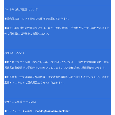
ロット単位以下販売について
■販売価格は、ロット単位での価格で表示しております。
■ロット単位以外の数量については、ロット割れ（梱包）手数料が発生する場合があります
ので見積書にて詳細をご確認ください。
お支払いについて
■名入れオリジナル加工商品となる為、お支払いについては、工場での製作開始前に、銀行
振込又は郵便振替で手続きをいただいております。ご入金確認後、製作開始となります。
■お見積書・注文確認書及び請求書・注文請書の書面を発行させていただいており、請書の
返信ＦＡＸをもって正式発注とさせていただきます。
デザインの作成 データ入稿
■デザインデータ入稿先：
maeda@namaeire.ocnk.net