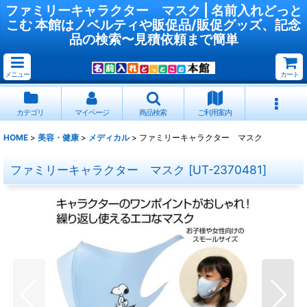
ファミリーキャラクター マスク | 名前入れどっと
こむ 本館はノベルティや販促品/販促グッズ、記念
品の検索〜見積依頼まで簡単
メニュー
カート
カテゴリ
マイページ
商品検索
ご利用案内
HOME
>
美容・健康
>
メディカル
>
ファミリーキャラクター マスク
ファミリーキャラクター マスク
[
UT-2370481
]