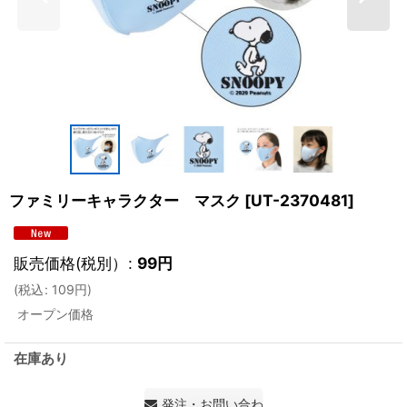
ファミリーキャラクター マスク
[
UT-2370481
]
販売価格(税別）
:
99
円
(
税込
:
109
円
)
オープン価格
在庫あり
発注・お問い合わせ・見積もり依頼