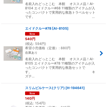
名前入れどっとこむ 本館 オススメ品！AI-
8104 エイドクルー#68 11種類のアイテムが入
ったコンパクトで実用的な救急トラベルセット
です。 …
エイドクルー#78
[
AI-8105
]
540
円
(
税込
:
594
円
)
希望小売価格（定価）
:
880
円
在庫あり
名前入れどっとこむ 本館 オススメ品！AI-
8105 エイドクルー#78 11種類のアイテムが入
ったコンパクトで実用的な救急セットで
す。 キ
ズテ…
スリムピルケース(クリア)
[
H-194641
]
140
円
(
税込
:
154
円
)