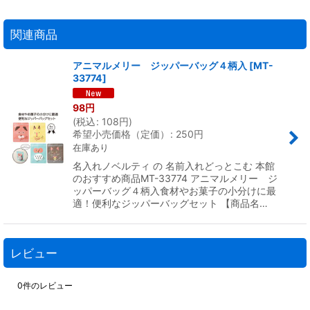
関連商品
アニマルメリー ジッパーバッグ４柄入
[
MT-
33774
]
98
円
(
税込
:
108
円
)
希望小売価格（定価）
:
250
円
在庫あり
名入れノベルティ の 名前入れどっとこむ 本館
のおすすめ商品MT-33774 アニマルメリー ジ
ッパーバッグ４柄入食材やお菓子の小分けに最
適！便利なジッパーバッグセット 【商品名…
レビュー
0
件のレビュー