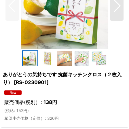
ありがとうの気持ちです 抗菌キッチンクロス（２枚入
り）
[
RS-0230901
]
販売価格(税別）
:
138
円
(
税込
:
152
円
)
希望小売価格（定価）
:
320
円