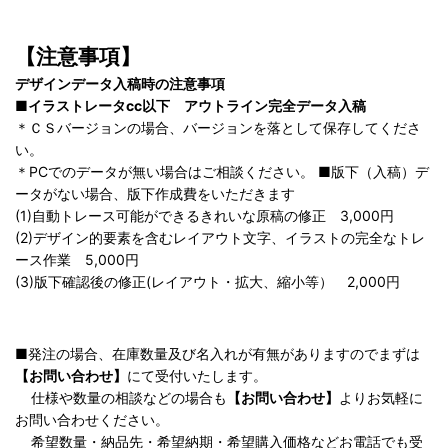
【注意事項】
デザインデータ入稿時の注意事項
■イラストレータcc以下 アウトライン完全データ入稿
＊ＣＳバージョンの場合、バージョンを落として保存してくださ
い。
＊PCでのデータが無い場合はご相談ください。 ■版下（入稿）デ
ータがない場合、版下作成費をいただきます
(1)自動トレース可能ができるきれいな原稿の修正 3,000円
(2)デザイン的要素を含むレイアウト文字、イラストの完全なトレ
ース作業 5,000円
(3)版下確認後の修正(レイアウト・拡大、縮小等） 2,000円
■発注の場合、在庫数量及び名入れが有無がありますのでまずは
【お問い合わせ】
にて受付いたします。
仕様や数量の相談などの場合も
【お問い合わせ】
よりお気軽に
お問い合わせください。
希望数量・納品先・希望納期・希望購入価格などお電話でも受