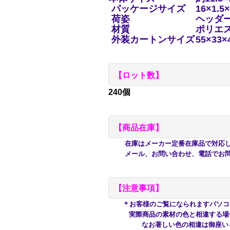
パッケージサイズ
16×1.5
荷姿
ヘッダ
材質
ポリエ
外装カートンサイズ
55×33×
【ロット数】
240個
【商品在庫】
在庫はメーカー定番在庫品で対応して
メール、お問い合わせ、電話でお問
【注意事項】
＊お客様のご覧になられますパソコ
実際商品の
素材の色と相違する場
なお著しい色の相違は御座いませ