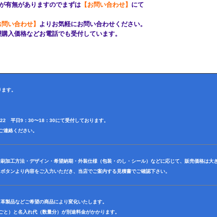
有無がありますのでまずは
【お問い合わせ】
にて
お問い合わせ】
よりお気軽にお問い合わせください。
購入価格などお電話でも受付しています。
ります。
4622 平日9：30〜18：30にて受付しております。
田迄ご連絡ください。
印刷加工方法・デザイン・希望納期・外装仕様（包装・のし・シール）などに応じて、販売価格は大
】ボタンより内容をご入力いただき、当店でご案内する見積書でご確認下さい。
・革製品などご希望の商品により変化いたします。
色ごと）と名入れ代（数量分）が別途料金がかかります。