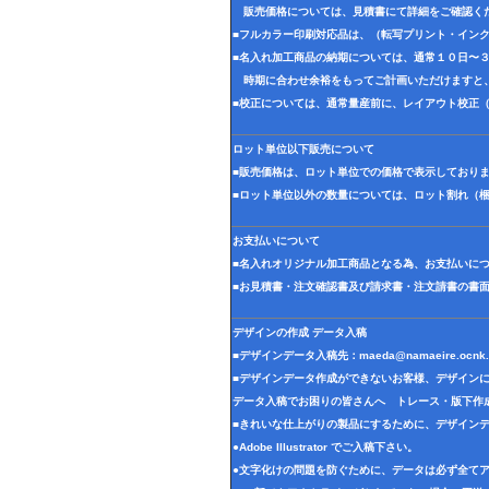
販売価格については、見積書にて詳細をご確認く
■フルカラー印刷対応品は、（転写プリント・イン
■名入れ加工商品の納期については、通常１０日〜
時期に合わせ余裕をもってご計画いただけますと
■校正については、通常量産前に、レイアウト校正
ロット単位以下販売について
■販売価格は、ロット単位での価格で表示しており
■ロット単位以外の数量については、ロット割れ（
お支払いについて
■名入れオリジナル加工商品となる為、お支払いに
■お見積書・注文確認書及び請求書・注文請書の書
デザインの作成 データ入稿
■デザインデータ入稿先：
maeda@namaeire.ocnk.
■デザインデータ作成ができないお客様、デザイン
データ入稿でお困りの皆さんへ トレース・版下作
■きれいな仕上がりの製品にするために、デザイン
●Adobe Illustrator でご入稿下さい。
●文字化けの問題を防ぐために、データは必ず全て