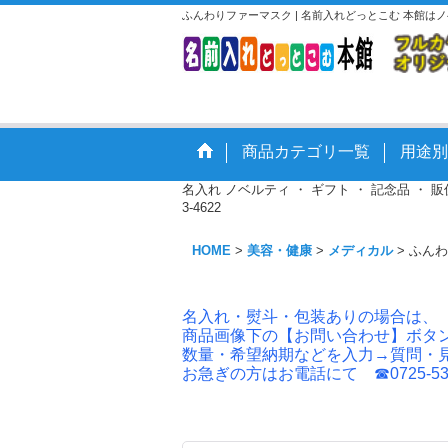
ふんわりファーマスク | 名前入れどっとこむ 本館
商品カテゴリ一覧
用途別
名入れ ノベルティ ・ ギフト ・ 記念品 ・
3-4622
HOME
>
美容・健康
>
メディカル
>
ふんわ
名入れ・熨斗・包装ありの場合は、
商品画像下の【お問い合わせ】ボタ
数量・希望納期などを入力→質問・
お急ぎの方はお電話にて ☎0725-53-