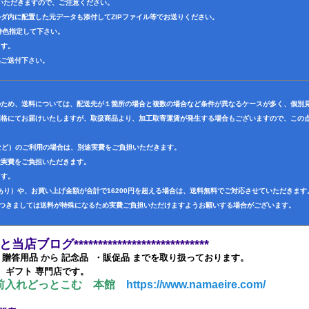
いただきますので、ご注意ください。
ダ内に配置した元データも添付してZIPファイル等でお送りください。
で特色指定して下さい。
ます。
迄ご送付下さい。
のため、送料については、配送先が１箇所の場合と複数の場合など条件が異なるケースが多く、個別
価格にてお届けいたしますが、取扱商品より、加工取寄運賃が発生する場合もございますので、この点
など）のご利用の場合は、別途実費をご負担いただきます。
途実費をご負担いただきます。
ます。
り）や、お買い上げ金額が合計で16200円を超える場合は、送料無料でご対応させていただきます
につきましては送料が特殊になるため実費ご負担いただけますようお願いする場合がございます。
妹店と当店ブログ****************************
では 贈答用品 から 記念品 ・販促品 までを取り扱っております。
・ ギフト 専門店です。
前入れどっとこむ 本館
https://www.namaeire.com/