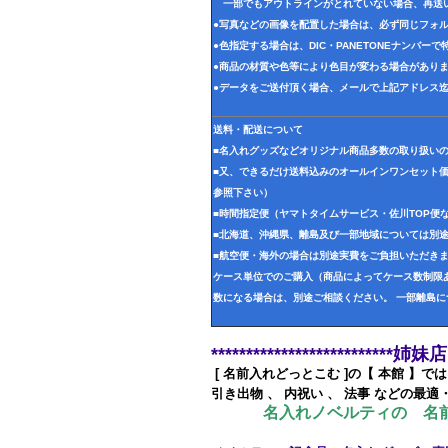
一部でもアウトラインがとれていない場合、再送
●写真などの画像を配置した場合は、必ず同じフォル
●色指定する場合は、DIC・PANETONEナンバー
●商品の材質や色等により色目が変わる場合があり
●データをご送付頂く場合、メールで上記アドレス
送料・配送について
■名入れグッズなどオリジナル商品多数の取り扱い
■又、できるだけ送料込みのオールインワンセット
参照下さい）
■時間指定便（ヤマトタイムサービス・佐川TOP便
■北海道、沖縄県、離島及び一部地域については別
■航空便・海外の場合は別途実費をご負担いただき
ケース単位でのご購入（商品によってケース数制限あ
数になる場合は、別途ご相談ください。 一部離島
**************************姉
[ 名前入れどっとこむ ]の【 本館 】
引き出物 、 内祝い 、 法事 などの最適
名入れノベルティの
名