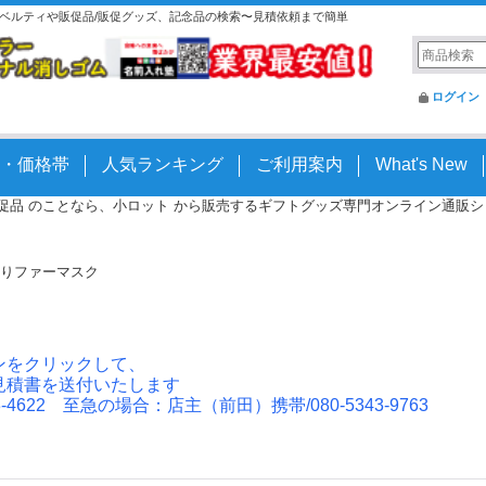
はノベルティや販促品/販促グッズ、記念品の検索〜見積依頼まで簡単
ログイン
・価格帯
人気ランキング
ご利用案内
What's New
 販促品 のことなら、小ロット から販売するギフトグッズ専門オンライン通販ショッ
りファーマスク
ンをクリックして、
見積書を送付いたします
4622 至急の場合：店主（前田）携帯/080-5343-9763