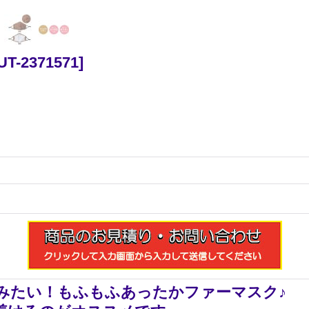
UT-2371571
]
みたい！もふもふあったかファーマスク♪