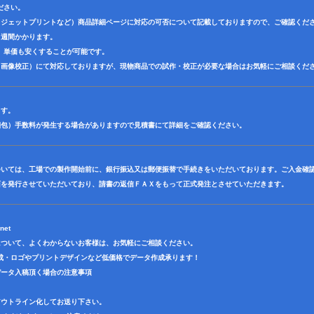
ださい。
クジェットプリントなど）商品詳細ページに対応の可否について記載しておりますので、ご確認くだ
３週間かかります。
、単価も安くすることが可能です。
（画像校正）にて対応しておりますが、現物商品での試作・校正が必要な場合はお気軽にご相談くだ
ます。
梱包）手数料が発生する場合がありますので見積書にて詳細をご確認ください。
ついては、工場での製作開始前に、銀行振込又は郵便振替で手続きをいただいております。ご入金確
面を発行させていただいており、請書の返信ＦＡＸをもって正式発注とさせていただきます。
net
について、よくわからないお客様は、お気軽にご相談ください。
成・ロゴやプリントデザインなど低価格でデータ作成承ります！
データ入稿頂く場合の注意事項
アウトライン化してお送り下さい。