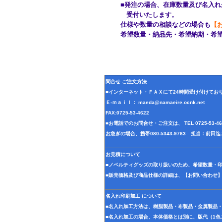
■発注の場合、在庫数量及び名入れが
受付いたします。
仕様や数量の相談などの場合も
【
希望数量・納品先・希望納期・希望
問合せ ご注文方法
■インターネット・ＦＡＸにて24時間受け付けてお
Ｅ-ｍａｉｌ： maeda@namaeire.ocnk.net
FAX:0725-53-4622
■お電話でのお問合せ・ご注文は、 TEL 0725-53-
お急ぎの場合、携帯080-5343-9763 担当：前
お見積について
■ノベルティグッズの取り扱いのため、希望数量・
■販売価格及び商品仕様の詳細は、【お問い合わせ
名入れ印刷加工 について
■名入れ加工方法は、樹脂製品・布製品・金属製品
■名入れ加工の場合、本体価格とは別に、版代（1