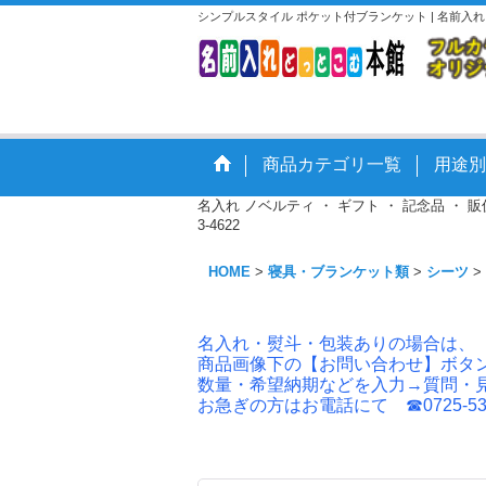
シンプルスタイル ポケット付ブランケット | 名前
商品カテゴリ一覧
用途別
名入れ ノベルティ ・ ギフト ・ 記念品 ・
3-4622
HOME
>
寝具・ブランケット類
>
シーツ
>
名入れ・熨斗・包装ありの場合は、
商品画像下の【お問い合わせ】ボタ
数量・希望納期などを入力→質問・
お急ぎの方はお電話にて ☎0725-53-