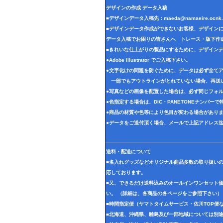
デザインの作成 データ入稿
■デザインデータ入稿先：
maeda@namaeire.ocnk.
■デザインデータ作成ができないお客様、デザイン
データ入稿でお困りの皆さんへ トレース・版下作
■きれいな仕上がりの製品にするために、デザイン
●Adobe Illustrator でご入稿下さい。
●文字化けの問題を防ぐために、データは必ず全て
一部でもアウトラインがとれていない場合、再送
●写真などの画像を配置した場合は、必ず同じフォル
●色指定する場合は、DIC・PANETONEナンバー
●商品の材質や色等により色目が変わる場合があり
●データをご送付頂く場合、メールで上記アドレス
送料・配送について
■名入れグッズなどオリジナル商品多数の取り扱い
応しております。
■又、できるだけ送料込みのオールインワンセット
い。 （詳細は、各商品の各ページをご参照下さい）
■時間指定便（ヤマトタイムサービス・佐川TOP便
■北海道、沖縄県、離島及び一部地域については別