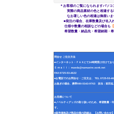
＊お客様のご覧になられますパソコ
実際の商品素材の色と相違する場合
なお著しい色の相違は御座いませ
■発注の場合、在庫数量及び名入れ
仕様や数量の相談などの場合も
【
希望数量・納品先・希望納期・希望
問合せ ご注文方法
■インターネット・ＦＡＸにて24時間受け付けてお
Ｅ-ｍａｉｌ： maeda@namaeire.ocnk.net
FAX:0725-53-4622
■お電話でのお問合せ・ご注文は、 TEL 0725-53-
お急ぎの場合、携帯080-5343-9763 担当：前
お見積について
■ノベルティグッズの取り扱いのため、希望数量・
す。
■販売価格及び商品仕様の詳細は、【お問い合わせ