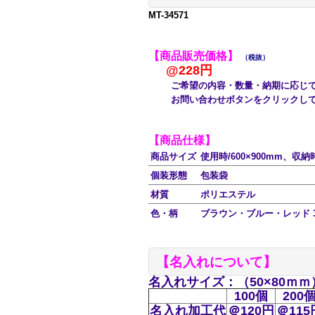
MT-34571
【商品販売価格】
（税抜）
@228円
ご希望の内容・数量・納期に応じて
お問い合わせボタンをクリックして
【商品仕様】
商品サイズ
使用時/600×900mm、収納時
個装形態
包装袋
材質
ポリエステル
色・柄
ブラウン・ブルー・レッド 
【名入れについて】
名
入れサイズ
：（50×80ｍ
100個
200
名入れ加工代
＠120円
＠115