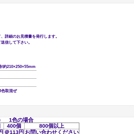
、詳細のお見積書を発行します。
送信して下さい。
/約210×250×55mm
3色取混ぜ
ｍ） 1色の場合
個
400個
800個以上
円
＠113円
お問い合わせください