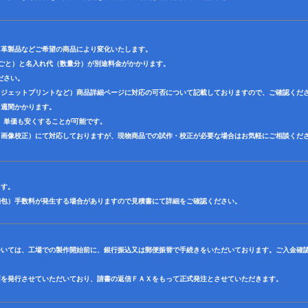
・革製品などご希望の商品により変化いたします。
色ごと）と名入れ代（数量分）が別途料金がかかります。
ださい。
クジェットプリントなど）商品詳細ページに対応の可否について記載しておりますので、ご確認くだ
３週間かかります。
、単価も安くすることが可能です。
（画像校正）にて対応しておりますが、現物商品での試作・校正が必要な場合はお気軽にご相談くだ
ます。
梱包）手数料が発生する場合がありますので見積書にて詳細をご確認ください。
ついては、工場での製作開始前に、銀行振込又は郵便振替で手続きをいただいております。ご入金確
面を発行させていただいており、請書の返信ＦＡＸをもって正式発注とさせていただきます。