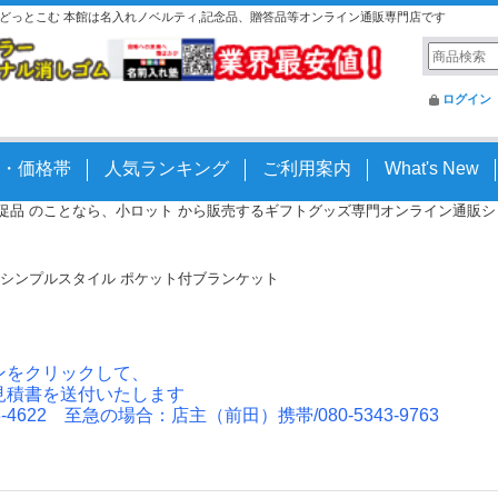
入れどっとこむ 本館は名入れノベルティ,記念品、贈答品等オンライン通販専門店です
ログイン
・価格帯
人気ランキング
ご利用案内
What's New
 販促品 のことなら、小ロット から販売するギフトグッズ専門オンライン通販ショッ
シンプルスタイル ポケット付ブランケット
ンをクリックして、
見積書を送付いたします
4622 至急の場合：店主（前田）携帯/080-5343-9763