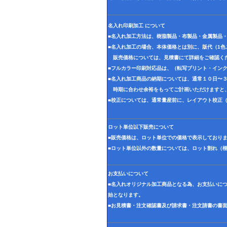
名入れ印刷加工 について
■名入れ加工方法は、樹脂製品・布製品・金属製品
■名入れ加工の場合、本体価格とは別に、版代（1
販売価格については、見積書にて詳細をご確認く
■フルカラー印刷対応品は、（転写プリント・イン
■名入れ加工商品の納期については、通常１０日〜
時期に合わせ余裕をもってご計画いただけますと
■校正については、通常量産前に、レイアウト校正
ロット単位以下販売について
■販売価格は、ロット単位での価格で表示しており
■ロット単位以外の数量については、ロット割れ（
お支払いについて
■名入れオリジナル加工商品となる為、お支払いに
始となります。
■お見積書・注文確認書及び請求書・注文請書の書