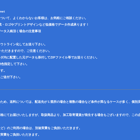
net
について、よくわからないお客様は、お気軽にご相談ください。
成・ロゴやプリントデザインなど低価格でデータ作成承ります！
データ入稿頂く場合の注意事項
アウトライン化してお送り下さい。
いただきますので、ご注意ください。
ダ内に配置した元データも添付してZIPファイル等でお送りください。
で特色指定して下さい。
ます。
迄ご送付下さい。
のため、送料については、配送先が１箇所の場合と複数の場合など条件が異なるケースが多く、個別
価格にてお届けいたしますが、取扱商品より、加工取寄運賃が発生する場合もございますので、この
など）のご利用の場合は、別途実費をご負担いただきます。
途実費をご負担いただきます。